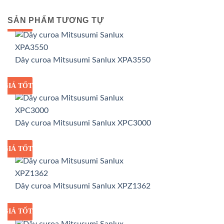
SẢN PHẨM TƯƠNG TỰ
GIÁ TỐT
GIÁ SỈ
Dây curoa Mitsusumi Sanlux XPA3550
GIÁ TỐT
GIÁ SỈ
Dây curoa Mitsusumi Sanlux XPC3000
GIÁ TỐT
GIÁ SỈ
Dây curoa Mitsusumi Sanlux XPZ1362
GIÁ TỐT
GIÁ SỈ