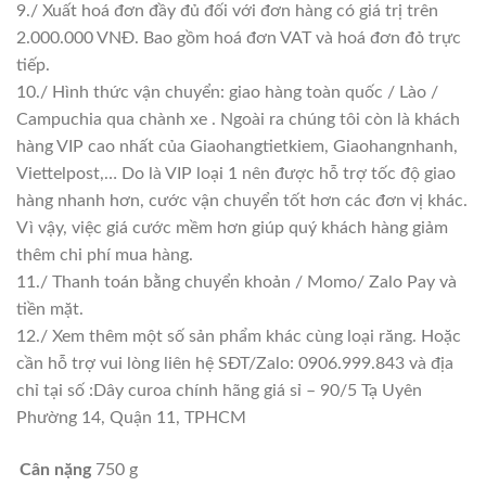
9./ Xuất hoá đơn đầy đủ đối với đơn hàng có giá trị trên
2.000.000 VNĐ. Bao gồm hoá đơn VAT và hoá đơn đỏ trực
tiếp.
10./ Hình thức vận chuyển: giao hàng toàn quốc / Lào /
Campuchia qua chành xe . Ngoài ra chúng tôi còn là khách
hàng VIP cao nhất của Giaohangtietkiem, Giaohangnhanh,
Viettelpost,… Do là VIP loại 1 nên được hỗ trợ tốc độ giao
hàng nhanh hơn, cước vận chuyển tốt hơn các đơn vị khác.
Vì vậy, việc giá cước mềm hơn giúp quý khách hàng giảm
thêm chi phí mua hàng.
11./ Thanh toán bằng chuyển khoản / Momo/ Zalo Pay và
tiền mặt.
12./ Xem thêm một số sản phẩm khác cùng loại răng. Hoặc
cần hỗ trợ vui lòng liên hệ SĐT/Zalo: 0906.999.843 và địa
chỉ tại số :Dây curoa chính hãng giá sỉ – 90/5 Tạ Uyên
Phường 14, Quận 11, TPHCM
Cân nặng
750 g