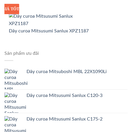
GIÁ TỐT
GIÁ SỈ
Dây curoa Mitsusumi Sanlux XPZ1187
Sản phẩm ưu đãi
Dây curoa Mitsuboshi MBL 22X1090Li
Dây curoa Mitsusumi Sanlux C120-3
Dây curoa Mitsusumi Sanlux C175-2