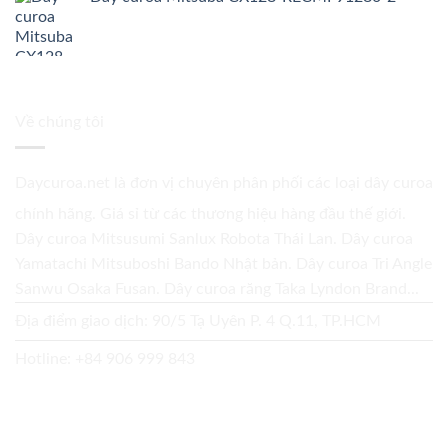
Về chúng tôi
Daycuroa.net
là đơn vị chuyên phân phối các loại dây curoa
chính hãng. Giá sỉ từ các thương hiệu hàng đầu thế giới.
Dây curoa Mitsusumi Sanlux Robota Thái Lan. Dây curoa
Yamatachi Mitsuboshi Bando Nhật bản. Dây curoa Tri Angle
Sanwu Osaka Fusan. Dây curoa răng Taka Lyndon Brand...
Địa điểm giao dịch: 90/5 Tạ Uyên P. 4 Q.11, TP.HCM
Hotline:
+84 906 999 843