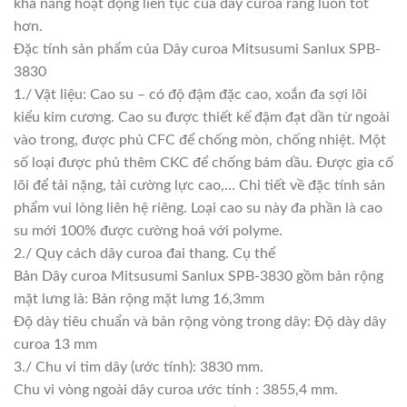
khả năng hoạt động liên tục của dây curoa răng luôn tốt
hơn.
Đặc tính sản phẩm của Dây curoa Mitsusumi Sanlux SPB-
3830
1./ Vật liệu: Cao su – có độ đậm đặc cao, xoắn đa sợi lõi
kiểu kim cương. Cao su được thiết kế đậm đạt dần từ ngoài
vào trong, được phủ CFC để chống mòn, chống nhiệt. Một
số loại được phủ thêm CKC để chống bám dầu. Được gia cố
lõi để tải nặng, tải cường lực cao,… Chi tiết về đặc tính sản
phẩm vui lòng liên hệ riêng. Loại cao su này đa phần là cao
su mới 100% được cường hoá với polyme.
2./ Quy cách dây curoa đai thang. Cụ thể
Bản Dây curoa Mitsusumi Sanlux SPB-3830 gồm bản rộng
mặt lưng là: Bản rộng mặt lưng 16,3mm
Độ dày tiêu chuẩn và bản rộng vòng trong dây: Độ dày dây
curoa 13 mm
3./ Chu vi tim dây (ước tính): 3830 mm.
Chu vi vòng ngoài dây curoa ước tính : 3855,4 mm.