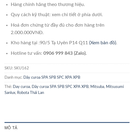
Hàng chính hãng theo thương hiệu.
Quy cách kỹ thuật: xem chi tiết ở phía dưới.
Hoá đơn chứng từ đầy đủ cho đơn hàng trên
2.000.000VNĐ.
Kho hàng tại :90/5 Tạ Uyên P14 Q11
(Xem bản đồ)
.
Hotline tư vấn:
0906 999 843 (Zalo).
SKU:
SKU162
Danh mục:
Dây curoa SPA SPB SPC XPA XPB
Thẻ:
Day curoa
,
Dây curoa SPA SPB SPC XPA XPB
,
Mitsuba
,
Mitsusumi
Sanlux
,
Robota Thái Lan
MÔ TẢ