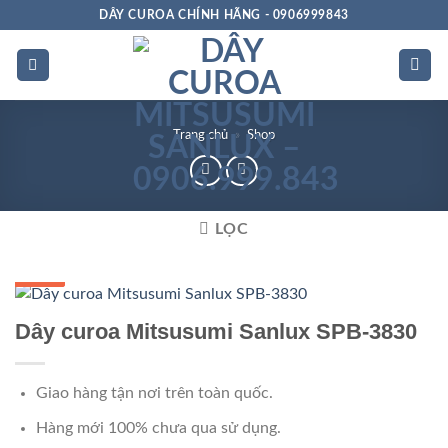
Bỏ
DÂY CUROA CHÍNH HÃNG - 0906999843
qua
nội
dung
Trang chủ
»
Shop
LỌC
GIÁ TỐT
GIÁ SỈ
Dây curoa Mitsusumi Sanlux SPB-3830
Giao hàng tận nơi trên toàn quốc.
Hàng mới 100% chưa qua sử dụng.