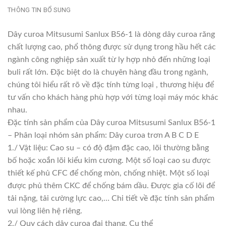
THÔNG TIN BỔ SUNG
Dây curoa Mitsusumi Sanlux B56-1 là dòng dây curoa răng
chất lượng cao, phổ thông được sử dụng trong hầu hết các
ngành công nghiệp sản xuất từ ly hợp nhỏ đến những loại
buli rất lớn. Đặc biệt do là chuyên hàng đầu trong ngành,
chúng tôi hiểu rất rõ về đặc tính từng loại , thương hiệu để
tư vấn cho khách hàng phù hợp với từng loại máy móc khác
nhau.
Đặc tính sản phẩm của Dây curoa Mitsusumi Sanlux B56-1
– Phân loại nhóm sản phẩm: Dây curoa trơn A B C D E
1./ Vật liệu: Cao su – có độ đậm đặc cao, lõi thường bằng
bố hoặc xoắn lõi kiểu kim cương. Một số loại cao su được
thiết kế phủ CFC để chống mòn, chống nhiệt. Một số loại
được phủ thêm CKC để chống bám dầu. Được gia cố lõi để
tải nặng, tải cường lực cao,… Chi tiết về đặc tính sản phẩm
vui lòng liên hệ riêng.
2./ Quy cách dây curoa đai thang. Cụ thể