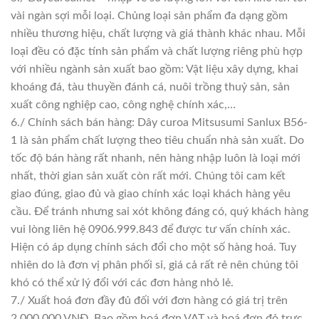
vài ngàn sợi mỗi loại. Chủng loại sản phẩm đa dạng gồm
nhiều thương hiệu, chất lượng và giá thành khác nhau. Mỗi
loại đều có đặc tính sản phẩm và chất lượng riêng phù hợp
với nhiều ngành sản xuất bao gồm: Vật liệu xây dựng, khai
khoáng đá, tàu thuyền đánh cá, nuôi trồng thuỷ sản, sản
xuất công nghiệp cao, công nghệ chính xác,…
6./ Chính sách bán hàng: Dây curoa Mitsusumi Sanlux B56-
1 là sản phẩm chất lượng theo tiêu chuẩn nhà sản xuất. Do
tốc độ bán hàng rất nhanh, nên hàng nhập luôn là loại mới
nhất, thời gian sản xuất còn rất mới. Chúng tôi cam kết
giao đúng, giao đủ và giao chính xác loại khách hàng yêu
cầu. Để tránh nhưng sai xót không đáng có, quý khách hàng
vui lòng liên hệ 0906.999.843 để được tư vấn chính xác.
Hiện có áp dụng chính sách đổi cho một số hàng hoá. Tuy
nhiên do là đơn vị phân phối sỉ, giá cả rất rẻ nên chúng tôi
khó có thể xử lý đổi với các đơn hàng nhỏ lẻ.
7./ Xuất hoá đơn đầy đủ đối với đơn hàng có giá trị trên
2.000.000 VNĐ. Bao gồm hoá đơn VAT và hoá đơn đỏ trực