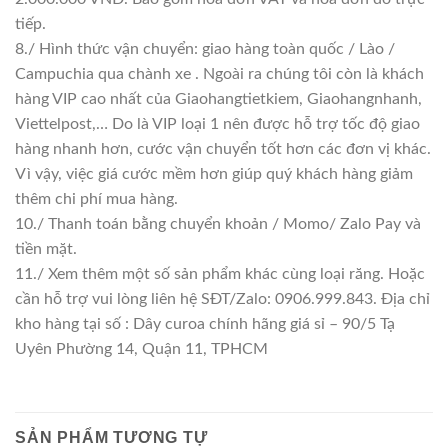
tiếp.
8./ Hình thức vận chuyển: giao hàng toàn quốc / Lào /
Campuchia qua chành xe . Ngoài ra chúng tôi còn là khách
hàng VIP cao nhất của Giaohangtietkiem, Giaohangnhanh,
Viettelpost,… Do là VIP loại 1 nên được hỗ trợ tốc độ giao
hàng nhanh hơn, cước vận chuyển tốt hơn các đơn vị khác.
Vì vậy, việc giá cước mềm hơn giúp quý khách hàng giảm
thêm chi phí mua hàng.
10./ Thanh toán bằng chuyển khoản / Momo/ Zalo Pay và
tiền mặt.
11./ Xem thêm một số sản phẩm khác cùng loại răng. Hoặc
cần hỗ trợ vui lòng liên hệ SĐT/Zalo: 0906.999.843. Địa chỉ
kho hàng tại số : Dây curoa chính hãng giá sỉ – 90/5 Tạ
Uyên Phường 14, Quận 11, TPHCM
SẢN PHẨM TƯƠNG TỰ