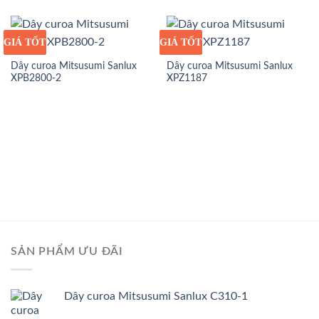
GIÁ TỐT
GIÁ SỈ
GIÁ TỐT
GIÁ SỈ
Dây curoa Mitsusumi Sanlux
Dây curoa Mitsusumi Sanlux
XPB2800-2
XPZ1187
SẢN PHẨM ƯU ĐÃI
Dây curoa Mitsusumi Sanlux C310-1