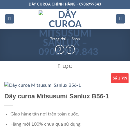
Bỏ
DÂY CUROA CHÍNH HÃNG - 0906999843
qua
nội
dung
Trang chủ
»
Shop
LỌC
Số 1 VN
Dây curoa Mitsusumi Sanlux B56-1
Giao hàng tận nơi trên toàn quốc.
Hàng mới 100% chưa qua sử dụng.