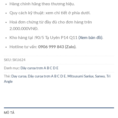
Hàng chính hãng theo thương hiệu.
Quy cách kỹ thuật: xem chi tiết ở phía dưới.
Hoá đơn chứng từ đầy đủ cho đơn hàng trên
2.000.000VNĐ.
Kho hàng tại :90/5 Tạ Uyên P14 Q11
(Xem bản đồ)
.
Hotline tư vấn:
0906 999 843 (Zalo).
SKU:
SKU624
Danh mục:
Dây curoa trơn A B C D E
Thẻ:
Day curoa
,
Dây curoa trơn A B C D E
,
Mitsusumi Sanlux
,
Sanwu
,
Tri
Angle
MÔ TẢ