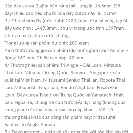
Bản dây curoa B gồm bản rộng mặt lưng là: 16,5mm. Độ
dày/chiều cao tiêu chuẩn của dây curoa này là : 11mm
3./ Chu vi tim dây (ước tính): 1422,4mm. Chu vi vòng ngoài
dây ước tính : 1447,8mm , chu vi trong ước tính 1397mm .
Chu vi này là chu vi ước chừng.
Trọng lượng sản phẩm dự tính: 280 gram
Kích thước đóng gói sản phẩm (dự tính): gồm Dài 160 mm –
Rộng: 160 mm. Chiều cao hộp: 42 mm.
4/ Thương hiệu sản phẩm: Tri Angle – Đài Loan. Mitsuba
Thái Lan. Mitsubai Trung Quốc. Sanwu – Singapore, sản
xuất tại Việt Nam. Mitsusumi Sanlux Thái lan, Robota Thái
Lan. Mitsuboshi Nhật bản, Bando Nhật bản. Fusan Đài
Loan. Dây curoa Taka trơn Trung Quốc và Yamatachi Nhật
bản. Ngoài ra, chúng tôi còn trực tiếp đặt hàng (không qua
trung gian) các loại dây curoa cao cấp khác. . Một số
thương hiệu khác của dòng sản phẩm này: Mitsusumi
Sanlux, Tri Angle, Sanwu
5./ Daycuroa.net – nhập về số lượng lớn với tồn kho lên tới