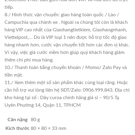
tiếp.
8./ Hình thức vận chuyển: giao hàng toàn quốc / Lào /
Campuchia qua chành xe . Ngoài ra chúng tôi còn là khách
hàng VIP cao nhất của Giaohangtietkiem, Giaohangnhanh,
Viettelpost,… Do là VIP loại 1 nên được hỗ trợ tốc độ giao
hàng nhanh hơn, cước vận chuyển tốt hơn các đơn vị khác.
Vì vậy, việc giá cước mềm hơn giúp quý khách hàng giảm
thêm chi phí mua hàng.
10./ Thanh toán bằng chuyển khoản / Momo/ Zalo Pay và
tiền mặt.
11./ Xem thêm một số sản phẩm khác cùng loại răng. Hoặc
cần hỗ trợ vui lòng liên hệ SĐT/Zalo: 0906.999.843. Địa chỉ
kho hàng tại số : Dây curoa chính hãng giá sỉ – 90/5 Tạ
Uyên Phường 14, Quận 11, TPHCM
Cân nặng
80 g
Kích thước
80 × 80 × 33 mm