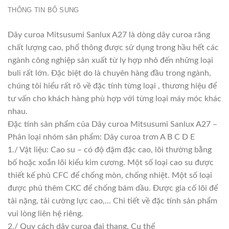
THÔNG TIN BỔ SUNG
Dây curoa Mitsusumi Sanlux A27 là dòng dây curoa răng
chất lượng cao, phổ thông được sử dụng trong hầu hết các
ngành công nghiệp sản xuất từ ly hợp nhỏ đến những loại
buli rất lớn. Đặc biệt do là chuyên hàng đầu trong ngành,
chúng tôi hiểu rất rõ về đặc tính từng loại , thương hiệu để
tư vấn cho khách hàng phù hợp với từng loại máy móc khác
nhau.
Đặc tính sản phẩm của Dây curoa Mitsusumi Sanlux A27 –
Phân loại nhóm sản phẩm: Dây curoa trơn A B C D E
1./ Vật liệu: Cao su – có độ đậm đặc cao, lõi thường bằng
bố hoặc xoắn lõi kiểu kim cương. Một số loại cao su được
thiết kế phủ CFC để chống mòn, chống nhiệt. Một số loại
được phủ thêm CKC để chống bám dầu. Được gia cố lõi để
tải nặng, tải cường lực cao,… Chi tiết về đặc tính sản phẩm
vui lòng liên hệ riêng.
2./ Quy cách dây curoa đai thang. Cụ thể