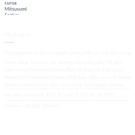
Về chúng tôi
Daycuroa.net
là đơn vị chuyên phân phối các loại dây curoa
chính hãng. Giá sỉ từ các thương hiệu hàng đầu thế giới.
Dây curoa Mitsusumi Sanlux Robota Thái Lan. Dây curoa
Yamatachi Mitsuboshi Bando Nhật bản. Dây curoa Tri Angle
Sanwu Osaka Fusan. Dây curoa răng Taka Lyndon Brand...
Địa điểm giao dịch: 90/5 Tạ Uyên P. 4 Q.11, TP.HCM
Hotline:
+84 906 999 843