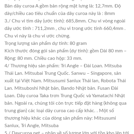
Bản dây curoa A gồm bản rộng mặt lưng là: 12,7mm. Độ
dày/chiều cao tiêu chuẩn của dây curoa này là : 8mm
3./ Chu vi tim dây (ước tính): 685,8mm. Chu vi vòng ngoài
dây ước tính : 711,2mm , chu vi trong ước tính 660,4mm .
Chu vi này là chu vi ước chừng.
Trọng lượng sản phẩm dự tính: 80 gram
Kích thước đóng gói sản phẩm (dự tính): gồm Dài 80 mm –
Rộng: 80 mm. Chiều cao hộp: 33 mm.
4/ Thương hiệu sản phẩm: Tri Angle – Đài Loan. Mitsuba
Thái Lan. Mitsubai Trung Quốc. Sanwu – Singapore, sản
xuất tại Việt Nam. Mitsusumi Sanlux Thái lan, Robota Thái
Lan. Mitsuboshi Nhật bản, Bando Nhật bản. Fusan Đài
Loan. Dây curoa Taka trơn Trung Quốc và Yamatachi Nhật
bản. Ngoài ra, chúng tôi còn trực tiếp đặt hàng (không qua
trung gian) các loại dây curoa cao cấp khác. . Một số
thương hiệu khác của dòng sản phẩm này: Mitsusumi
Sanlux, Tri Angle, Mitsuba
5./ Daycuroa.net – nhập về số lượng lớn với tồn kho lên tới