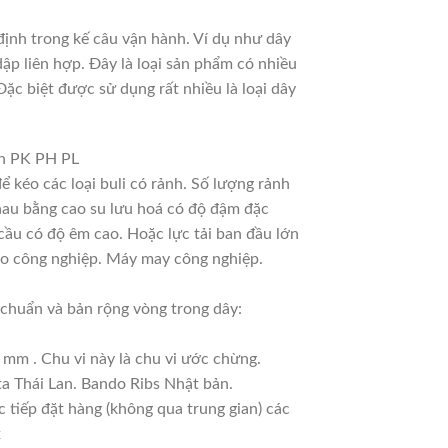
ịnh trong kế câu vận hành. Ví dụ như dây
dập liên hợp. Đây là loại sản phẩm có nhiều
ặc biệt được sử dụng rất nhiều là loại dây
nh PK PH PL
ể kéo các loại buli có rảnh. Số lượng rảnh
 nhau bằng cao su lưu hoá có độ đậm đặc
cầu có độ êm cao. Hoặc lực tải ban đầu lớn
ho công nghiệp. Máy may công nghiệp.
chuẩn và bản rộng vòng trong dây:
 mm . Chu vi này là chu vi ước chừng.
ta Thái Lan. Bando Ribs Nhật bản.
 tiếp đặt hàng (không qua trung gian) các
x