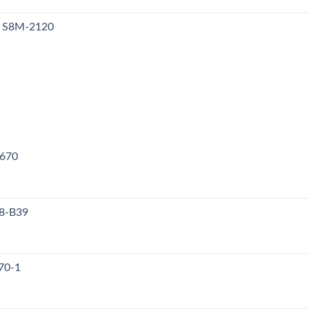
y S8M-2120
V670
38-B39
70-1