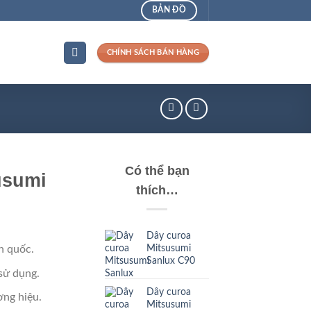
BẢN ĐỒ
CHÍNH SÁCH BÁN HÀNG
Có thể bạn
usumi
thích…
Dây curoa
Mitsusumi
n quốc.
Sanlux C90
sử dụng.
Dây curoa
ng hiệu.
Mitsusumi