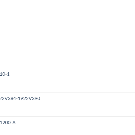
310-1
1922V384-1922V390
V1200-A