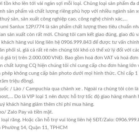
i tồn kho lên tới vài ngàn sợi mỗi loại. Chủng loại sản phẩm đa
ính sản phẩm và chất lượng riêng phù hợp với nhiều ngành sản x
 thuỷ sản, sản xuất công nghiệp cao, công nghệ chính xác,…
umi Sanlux 12PJ774 là sản phẩm chất lượng theo tiêu chuẩn nhà
ian sản xuất còn rất mới. Chúng tôi cam kết giao đúng, giao đủ v
 khách hàng vui lòng liên hệ 0906.999.843 để được tư vấn chính
n phối sỉ, giá cả rất rẻ nên chúng tôi khó có thể xử lý đổi với c
có giá trị trên 2.000.000 VNĐ. Bao gồm hoá đơn VAT và hoá đơn 
 chất lượng CQ hiện chúng tôi chỉ cung cấp cho đơn hàng lớn v
 phép không cung cấp bản photo dưới mọi hình thức. Chỉ cấp 1
răm triệu đồng).
quốc / Lào / Campuchia qua chành xe . Ngoài ra chúng tôi còn l
ost,… Do là VIP loại 1 nên được hỗ trợ tốc độ giao hàng nhanh
quý khách hàng giảm thêm chi phí mua hàng.
/ Zalo Pay và tiền mặt.
ại răng. Hoặc cần hỗ trợ vui lòng liên hệ SĐT/Zalo: 0906.999.84
yên Phường 14, Quận 11, TPHCM