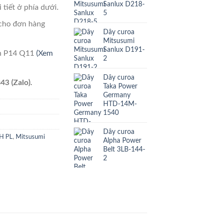
Sanlux D218-
 tiết ở phía dưới.
5
cho đơn hàng
Dây curoa
Mitsusumi
Sanlux D191-
ên P14 Q11
(Xem
2
Dây curoa
43 (Zalo).
Taka Power
Germany
HTD-14M-
1540
Dây curoa
PH PL
,
Mitsusumi
Alpha Power
Belt 3LB-144-
2