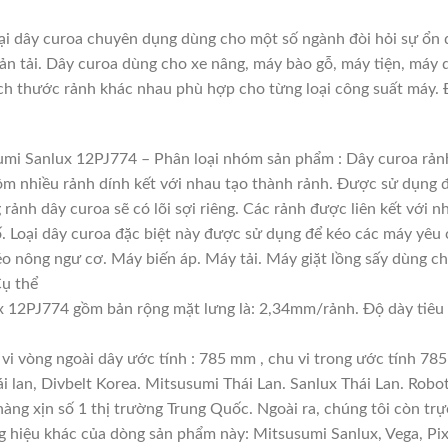
i dây curoa chuyên dụng dùng cho một số ngành đòi hỏi sự ổn đ
bản tải. Dây curoa dùng cho xe nâng, máy bào gỗ, máy tiện, máy 
ích thước rảnh khác nhau phù hợp cho từng loại công suất máy. Đ
sumi Sanlux 12PJ774 – Phân loại nhóm sản phẩm : Dây curoa rả
 gồm nhiều rảnh dính kết với nhau tạo thành rảnh. Được sử dụng đ
 rảnh dây curoa sẽ có lõi sợi riêng. Các rảnh được liên kết với
ố. Loại dây curoa đặc biệt này được sử dụng để kéo các máy yêu 
o nông ngư cơ. Máy biến áp. Máy tải. Máy giặt lồng sấy dùng c
Cụ thể
 12PJ774 gồm bản rộng mặt lưng là: 2,34mm/rảnh. Độ dày tiêu 
 vi vòng ngoài dây ước tính : 785 mm , chu vi trong ước tính 785
 lan, Divbelt Korea. Mitsusumi Thái Lan. Sanlux Thái Lan. Robo
g xịn số 1 thị trường Trung Quốc. Ngoài ra, chúng tôi còn trực
g hiệu khác của dòng sản phẩm này: Mitsusumi Sanlux, Vega, Pi