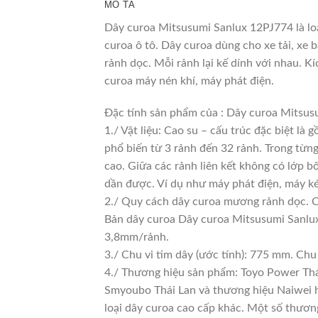
MÔ TẢ
Dây curoa Mitsusumi Sanlux 12PJ774 là loạ
curoa ô tô. Dây curoa dùng cho xe tải, xe 
rảnh dọc. Mỗi rảnh lại kế dính với nhau. K
curoa máy nén khí, máy phát điện.
Đặc tính sản phẩm của : Dây curoa Mitsu
1./ Vật liệu: Cao su – cấu trúc đặc biệt là
phổ biến từ 3 rảnh đến 32 rảnh. Trong từng
cao. Giữa các rảnh liên kết không có lớp b
dần được. Ví dụ như máy phát điện, máy ké
2./ Quy cách dây curoa mương rảnh dọc. 
Bản dây curoa Dây curoa Mitsusumi Sanlux
3,8mm/rảnh.
3./ Chu vi tim dây (ước tính): 775 mm. Chu
4./ Thương hiệu sản phẩm: Toyo Power Thái
Smyoubo Thái Lan và thương hiệu Naiwei hàn
loại dây curoa cao cấp khác. Một số thươn