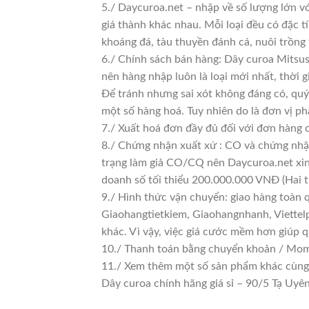
5./ Daycuroa.net – nhập về số lượng lớn vớ
giá thành khác nhau. Mỗi loại đều có đặc t
khoáng đá, tàu thuyền đánh cá, nuôi trồng
6./ Chính sách bán hàng: Dây curoa Mitsus
nên hàng nhập luôn là loại mới nhất, thời g
Để tránh nhưng sai xót không đáng có, quý
một số hàng hoá. Tuy nhiên do là đơn vị phâ
7./ Xuất hoá đơn đầy đủ đối với đơn hàng 
8./ Chứng nhận xuất xứ : CO và chứng nhận
trạng làm giả CO/CQ nên Daycuroa.net xin
doanh số tối thiểu 200.000.000 VNĐ (Hai t
9./ Hình thức vận chuyển: giao hàng toàn 
Giaohangtietkiem, Giaohangnhanh, Viettelp
khác. Vì vậy, việc giá cước mềm hơn giúp 
10./ Thanh toán bằng chuyển khoản / Momo
11./ Xem thêm một số sản phẩm khác cùng lo
Dây curoa chính hãng giá sỉ – 90/5 Tạ U