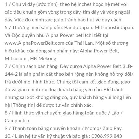
4./ Chu vi dây (ước tính): theo hệ inches hoặc hệ mét với
các tiêu chuẩn gồm vòng trong dây, tim dây và vòng ngoài
dây. Việc đo chính xác giúp tránh hao hụt về quy cách.
5./ Thương hiệu sản phẩm: Bando Japan. Mitsuboshi Japan.
Và Độc quyền như Alpha Power betl (chi tiết tại
www.AlphaPowerBelt.com của Thái Lan. Một số thương
hiệu khác của dòng sản phẩm này: Alpha Power Belt,
Mitsusumi, HK Mekong
7./ Chính sách bán hàng: Dây curoa Alpha Power Belt 3LB-
144-2 là sản phẩm cắt theo bản rộng nên không hỗ trợ đổi/
trả dưới mọi hình thức. Chúng tôi cam kết giao đúng, giao
đủ và giao chính xác loại khách hàng yêu cầu. Để tránh
nhưng sai xót không đáng có, quý khách hàng vui lòng liên
hệ [Thông tin] để được tư vấn chính xác.
8./ Hình thức vận chuyển: giao hàng toàn quốc / Lào /
Campuchia.
9./ Thanh toán bằng chuyển khoản / Momo/ Zalo Pay.
10./ Liên hệ tư vấn kỹ thuật và báo giá : 0906.999.843