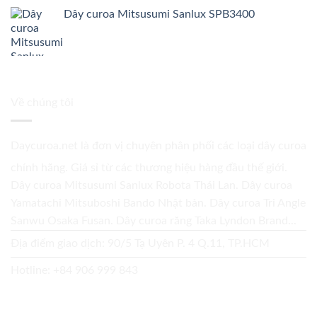
Dây curoa Mitsusumi Sanlux SPB3400
Về chúng tôi
Daycuroa.net
là đơn vị chuyên phân phối các loại dây curoa
chính hãng. Giá sỉ từ các thương hiệu hàng đầu thế giới.
Dây curoa Mitsusumi Sanlux Robota Thái Lan. Dây curoa
Yamatachi Mitsuboshi Bando Nhật bản. Dây curoa Tri Angle
Sanwu Osaka Fusan. Dây curoa răng Taka Lyndon Brand...
Địa điểm giao dịch: 90/5 Tạ Uyên P. 4 Q.11, TP.HCM
Hotline:
+84 906 999 843