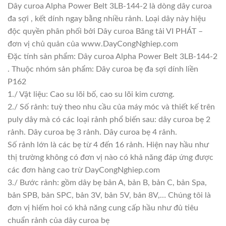
Dây curoa Alpha Power Belt 3LB-144-2 là dòng dây curoa
đa sợi , kết dính ngay bằng nhiều rảnh. Loại dây này hiệu
độc quyền phân phối bởi Dây curoa Băng tải VI PHÁT –
đơn vị chủ quản của www.DayCongNghiep.com
Đặc tính sản phẩm: Dây curoa Alpha Power Belt 3LB-144-2
. Thuộc nhóm sản phẩm: Dây curoa bẹ đa sợi dính liền
P162
1./ Vật liệu: Cao su lõi bố, cao su lõi kim cương.
2./ Số rảnh: tuỳ theo nhu cầu của máy móc và thiết kế trên
puly dây mà có các loại rảnh phổ biến sau: dây curoa bẹ 2
rảnh. Dây curoa bẹ 3 rảnh. Dây curoa bẹ 4 rảnh.
Số rảnh lớn là các bẹ từ 4 đến 16 rảnh. Hiện nay hầu như
thị trường không có đơn vị nào có khả năng đáp ứng được
các đơn hàng cao trừ DayCongNghiep.com
3./ Bước rảnh: gồm dây bẹ bản A, bản B, bản C, bản Spa,
bản SPB, bản SPC, bản 3V, bản 5V, bản 8V,… Chúng tôi là
đơn vị hiếm hoi có khả năng cung cấp hầu như đủ tiêu
chuẩn rảnh của dây curoa bẹ