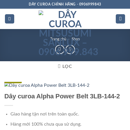
Bỏ
DÂY CUROA CHÍNH HÃNG - 0906999843
qua
nội
dung
Trang chủ
»
Shop
LỌC
Đặc biệt
Dây curoa Alpha Power Belt 3LB-144-2
Giao hàng tận nơi trên toàn quốc.
Hàng mới 100% chưa qua sử dụng.