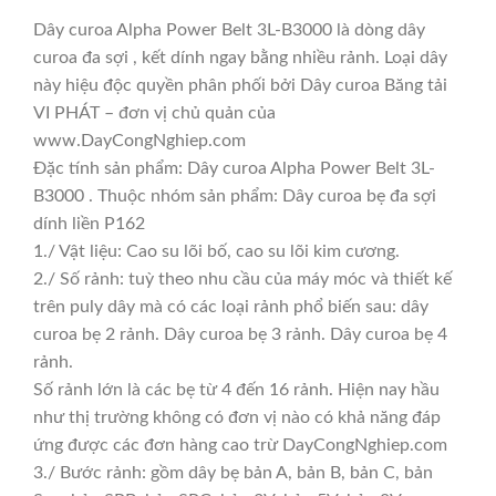
Dây curoa Alpha Power Belt 3L-B3000 là dòng dây
curoa đa sợi , kết dính ngay bằng nhiều rảnh. Loại dây
này hiệu độc quyền phân phối bởi Dây curoa Băng tải
VI PHÁT – đơn vị chủ quản của
www.DayCongNghiep.com
Đặc tính sản phẩm: Dây curoa Alpha Power Belt 3L-
B3000 . Thuộc nhóm sản phẩm: Dây curoa bẹ đa sợi
dính liền P162
1./ Vật liệu: Cao su lõi bố, cao su lõi kim cương.
2./ Số rảnh: tuỳ theo nhu cầu của máy móc và thiết kế
trên puly dây mà có các loại rảnh phổ biến sau: dây
curoa bẹ 2 rảnh. Dây curoa bẹ 3 rảnh. Dây curoa bẹ 4
rảnh.
Số rảnh lớn là các bẹ từ 4 đến 16 rảnh. Hiện nay hầu
như thị trường không có đơn vị nào có khả năng đáp
ứng được các đơn hàng cao trừ DayCongNghiep.com
3./ Bước rảnh: gồm dây bẹ bản A, bản B, bản C, bản