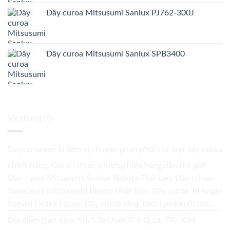
Dây curoa Mitsusumi Sanlux PJ762-300J
Dây curoa Mitsusumi Sanlux SPB3400
Về chúng tôi
Daycuroa.net
là đơn vị chuyên phân phối các loại dây curoa
chính hãng. Giá sỉ từ các thương hiệu hàng đầu thế giới.
Dây curoa Mitsusumi Sanlux Robota Thái Lan. Dây curoa
Yamatachi Mitsuboshi Bando Nhật bản. Dây curoa Tri Angle
Sanwu Osaka Fusan. Dây curoa răng Taka Lyndon Brand...
Địa điểm giao dịch: 90/5 Tạ Uyên P. 4 Q.11, TP.HCM