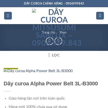
Bỏ
DÂY CUROA CHÍNH HÃNG - 0906999843
qua
nội
dung
Trang chủ
»
Shop
LỌC
Đặc biệt
Dây curoa Alpha Power Belt 3L-B3000
Giao hàng tận nơi trên toàn quốc.
Hàng mới 100% chưa qua sử dụng.