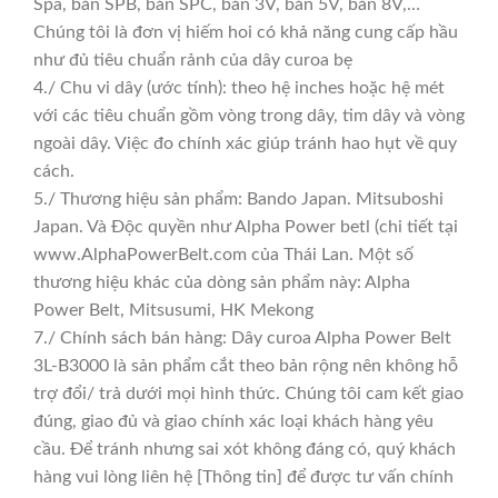
Spa, bản SPB, bản SPC, bản 3V, bản 5V, bản 8V,…
Chúng tôi là đơn vị hiếm hoi có khả năng cung cấp hầu
như đủ tiêu chuẩn rảnh của dây curoa bẹ
4./ Chu vi dây (ước tính): theo hệ inches hoặc hệ mét
với các tiêu chuẩn gồm vòng trong dây, tim dây và vòng
ngoài dây. Việc đo chính xác giúp tránh hao hụt về quy
cách.
5./ Thương hiệu sản phẩm: Bando Japan. Mitsuboshi
Japan. Và Độc quyền như Alpha Power betl (chi tiết tại
www.AlphaPowerBelt.com của Thái Lan. Một số
thương hiệu khác của dòng sản phẩm này: Alpha
Power Belt, Mitsusumi, HK Mekong
7./ Chính sách bán hàng: Dây curoa Alpha Power Belt
3L-B3000 là sản phẩm cắt theo bản rộng nên không hỗ
trợ đổi/ trả dưới mọi hình thức. Chúng tôi cam kết giao
đúng, giao đủ và giao chính xác loại khách hàng yêu
cầu. Để tránh nhưng sai xót không đáng có, quý khách
hàng vui lòng liên hệ [Thông tin] để được tư vấn chính