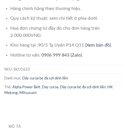
Hàng chính hãng theo thương hiệu.
Quy cách kỹ thuật: xem chi tiết ở phía dưới.
Hoá đơn chứng từ đầy đủ cho đơn hàng trên
2.000.000VNĐ.
Kho hàng tại :90/5 Tạ Uyên P14 Q11
(Xem bản đồ)
.
Hotline tư vấn:
0906 999 843 (Zalo).
SKU:
SKU1623
Danh mục:
Dây curoa bẹ đa sợi dính liền
Thẻ:
Alpha Power Belt
,
Day curoa
,
Dây curoa bẹ đa sợi dính liền
,
HK
Mekong
,
Mitsusumi
MÔ TẢ