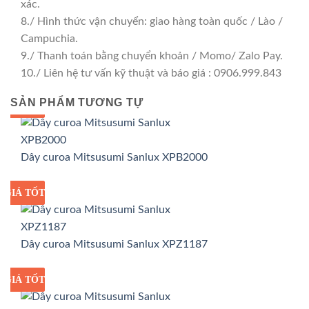
xác.
8./ Hình thức vận chuyển: giao hàng toàn quốc / Lào /
Campuchia.
9./ Thanh toán bằng chuyển khoản / Momo/ Zalo Pay.
10./ Liên hệ tư vấn kỹ thuật và báo giá : 0906.999.843
SẢN PHẨM TƯƠNG TỰ
GIÁ TỐT
GIÁ SỈ
Dây curoa Mitsusumi Sanlux XPB2000
GIÁ TỐT
GIÁ SỈ
Dây curoa Mitsusumi Sanlux XPZ1187
GIÁ TỐT
GIÁ SỈ