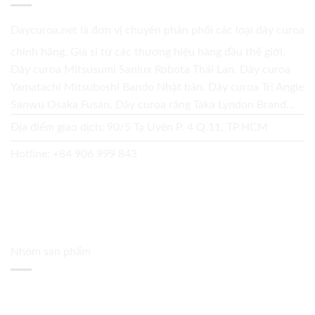
Daycuroa.net
là đơn vị chuyên phân phối các loại dây curoa
chính hãng. Giá sỉ từ các thương hiệu hàng đầu thế giới.
Dây curoa Mitsusumi Sanlux Robota Thái Lan. Dây curoa
Yamatachi Mitsuboshi Bando Nhật bản. Dây curoa Tri Angle
Sanwu Osaka Fusan. Dây curoa răng Taka Lyndon Brand...
Địa điểm giao dịch: 90/5 Tạ Uyên P. 4 Q.11, TP.HCM
Hotline:
+84 906 999 843
Nhóm sản phẩm