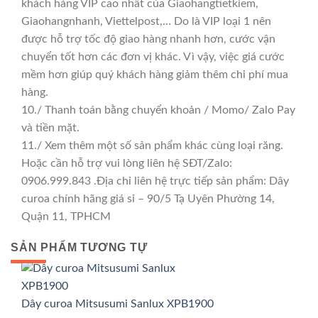
khách hàng VIP cao nhất của Giaohangtietkiem,
Giaohangnhanh, Viettelpost,… Do là VIP loại 1 nên
được hỗ trợ tốc độ giao hàng nhanh hơn, cước vận
chuyển tốt hơn các đơn vị khác. Vì vậy, việc giá cước
mềm hơn giúp quý khách hàng giảm thêm chi phí mua
hàng.
10./ Thanh toán bằng chuyển khoản / Momo/ Zalo Pay
và tiền mặt.
11./ Xem thêm một số sản phẩm khác cùng loại răng.
Hoặc cần hỗ trợ vui lòng liên hệ SĐT/Zalo:
0906.999.843 .Địa chỉ liên hệ trực tiếp sản phẩm: Dây
curoa chính hãng giá sỉ – 90/5 Tạ Uyên Phường 14,
Quận 11, TPHCM
SẢN PHẨM TƯƠNG TỰ
GIÁ TỐT
GIÁ SỈ
Dây curoa Mitsusumi Sanlux XPB1900