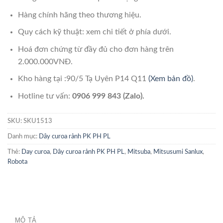
Hàng chính hãng theo thương hiệu.
Quy cách kỹ thuật: xem chi tiết ở phía dưới.
Hoá đơn chứng từ đầy đủ cho đơn hàng trên
2.000.000VNĐ.
Kho hàng tại :90/5 Tạ Uyên P14 Q11
(Xem bản đồ)
.
Hotline tư vấn:
0906 999 843 (Zalo).
SKU:
SKU1513
Danh mục:
Dây curoa rảnh PK PH PL
Thẻ:
Day curoa
,
Dây curoa rảnh PK PH PL
,
Mitsuba
,
Mitsusumi Sanlux
,
Robota
MÔ TẢ