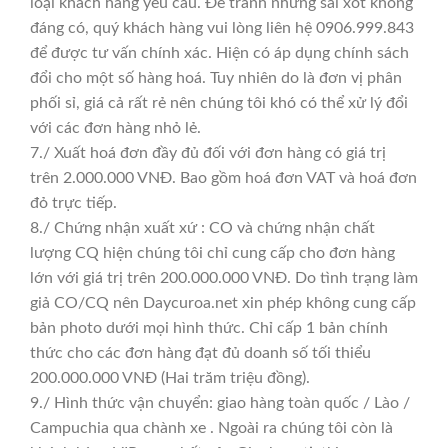
loại khách hàng yêu cầu. Để tránh nhưng sai xót không
đáng có, quý khách hàng vui lòng liên hệ 0906.999.843
để được tư vấn chính xác. Hiện có áp dụng chính sách
đổi cho một số hàng hoá. Tuy nhiên do là đơn vị phân
phối sỉ, giá cả rất rẻ nên chúng tôi khó có thể xử lý đổi
với các đơn hàng nhỏ lẻ.
7./ Xuất hoá đơn đầy đủ đối với đơn hàng có giá trị
trên 2.000.000 VNĐ. Bao gồm hoá đơn VAT và hoá đơn
đỏ trực tiếp.
8./ Chứng nhận xuất xứ : CO và chứng nhận chất
lượng CQ hiện chúng tôi chỉ cung cấp cho đơn hàng
lớn với giá trị trên 200.000.000 VNĐ. Do tình trạng làm
giả CO/CQ nên Daycuroa.net xin phép không cung cấp
bản photo dưới mọi hình thức. Chỉ cấp 1 bản chính
thức cho các đơn hàng đạt đủ doanh số tối thiểu
200.000.000 VNĐ (Hai trăm triệu đồng).
9./ Hình thức vận chuyển: giao hàng toàn quốc / Lào /
Campuchia qua chành xe . Ngoài ra chúng tôi còn là