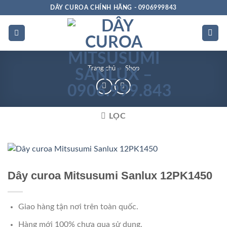
Bỏ
DÂY CUROA CHÍNH HÃNG - 0906999843
qua
nội
dung
Trang chủ
»
Shop
LỌC
Rảnh dọc
Dây curoa Mitsusumi Sanlux 12PK1450
Giao hàng tận nơi trên toàn quốc.
Hàng mới 100% chưa qua sử dụng.