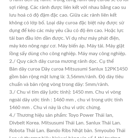
sợi riêng. Các rảnh được liên kết với nhau bằng cao su
lưu hoá có độ đậm đặc cao. Giữa các rảnh liên kết
không có lớp bố. Loại dây curoa đặc biệt này được sử
dụng để kéo các máy yêu cầu có độ êm cao. Hoặc lực
tải ban đầu lớn dần được. Ví dụ như máy phát điện,
máy kéo nông ngư cơ. Máy biến áp. Máy tải. Máy giặt
lồng sấy dùng cho công nghiệp. Máy may công nghiệp.
2./ Quy cách dây curoa mương rảnh dọc. Cụ thể
Bản dây curoa Dây curoa Mitsusumi Sanlux 12PK1450
gồm bản rộng mặt lưng là: 3,56mm/rảnh. Độ dày tiêu
chuẩn và bản rộng vòng trong dây: 5mm/rảnh.
3./ Chu vi tim dây (ước tính): 1450 mm. Chu vi vòng
ngoài dây ước tính : 1460 mm , chu vi trong ước tính
1460 mm . Chu vi này là chu vi ước chừng.
4./ Thương hiệu sản phẩm: Toyo Power Thái lan,
Divbelt Korea. Mitsusumi Thái Lan. Sanlux Thái Lan.
Robota Thái Lan. Bando Ribs Nhật bản. Smyoubo Thái