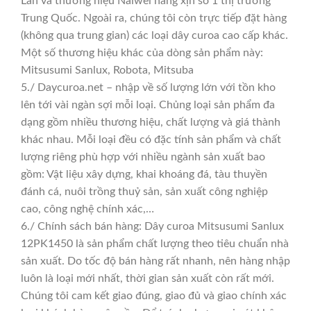
Lan và thương hiệu Naiwei hàng xịn số 1 thị trường
Trung Quốc. Ngoài ra, chúng tôi còn trực tiếp đặt hàng
(không qua trung gian) các loại dây curoa cao cấp khác.
Một số thương hiệu khác của dòng sản phẩm này:
Mitsusumi Sanlux, Robota, Mitsuba
5./ Daycuroa.net – nhập về số lượng lớn với tồn kho
lên tới vài ngàn sợi mỗi loại. Chủng loại sản phẩm đa
dạng gồm nhiều thương hiệu, chất lượng và giá thành
khác nhau. Mỗi loại đều có đặc tính sản phẩm và chất
lượng riêng phù hợp với nhiều ngành sản xuất bao
gồm: Vật liệu xây dựng, khai khoáng đá, tàu thuyền
đánh cá, nuôi trồng thuỷ sản, sản xuất công nghiệp
cao, công nghệ chính xác,…
6./ Chính sách bán hàng: Dây curoa Mitsusumi Sanlux
12PK1450 là sản phẩm chất lượng theo tiêu chuẩn nhà
sản xuất. Do tốc độ bán hàng rất nhanh, nên hàng nhập
luôn là loại mới nhất, thời gian sản xuất còn rất mới.
Chúng tôi cam kết giao đúng, giao đủ và giao chính xác