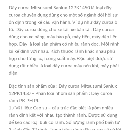
Dây curoa Mitsusumi Sanlux 12PK1450 là loại dây
curoa chuyên dụng dùng cho một số ngành đòi hỏi sự
ổn định trong kế câu vận hành. Ví dụ như dây curoa ô
tô. Dây curoa dùng cho xe tải, xe bản tải. Dây curoa
dùng cho xe nâng, máy bào gỗ, máy tiện, máy dập liên
hợp. Đây là loại sản phẩm có nhiều rảnh dọc. Mỗi rảnh
lại kế dính với nhau. Kích thước rảnh khác nhau phù
hợp cho từng loại công suất máy. Đặc biệt được sử
dụng rất nhiều là loại dây curoa máy nén khí, máy phát
điện.
Đặc tính sản phẩm của : Dây curoa Mitsusumi Sanlux
12PK1450 – Phân loại nhóm sản phẩm : Dây curoa
rảnh PK PH PL
1./ Vật liệu: Cao su – cấu trúc đặc biệt là gồm nhiều
rảnh dính kết với nhau tạo thành rảnh. Được sử dụng
để kéo các loại buli có rảnh. Số lượng rảnh phổ biến từ
3 rảnh đến 32 rảnh. Trong từng rảnh dây curoa sẽ có lõi