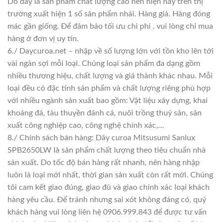
Do đây là sản phẩm chất lượng cao nên hiện nay trên thị
trường xuất hiện 1 số sản phẩm nhái. Hàng giả. Hàng đóng
mác gần giống. Để đảm bảo tối ưu chi phí , vui lòng chỉ mua
hàng ở đơn vị uy tín.
6./ Daycuroa.net – nhập về số lượng lớn với tồn kho lên tới
vài ngàn sợi mỗi loại. Chủng loại sản phẩm đa dạng gồm
nhiều thương hiệu, chất lượng và giá thành khác nhau. Mỗi
loại đều có đặc tính sản phẩm và chất lượng riêng phù hợp
với nhiều ngành sản xuất bao gồm: Vật liệu xây dựng, khai
khoáng đá, tàu thuyền đánh cá, nuôi trồng thuỷ sản, sản
xuất công nghiệp cao, công nghệ chính xác,…
8./ Chính sách bán hàng: Dây curoa Mitsusumi Sanlux
SPB2650LW là sản phẩm chất lượng theo tiêu chuẩn nhà
sản xuất. Do tốc độ bán hàng rất nhanh, nên hàng nhập
luôn là loại mới nhất, thời gian sản xuất còn rất mới. Chúng
tôi cam kết giao đúng, giao đủ và giao chính xác loại khách
hàng yêu cầu. Để tránh nhưng sai xót không đáng có, quý
khách hàng vui lòng liên hệ 0906.999.843 để được tư vấn