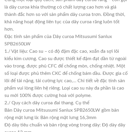
là dây curoa khía thường có chất lượng cao hơn và giá
thành đắc hơn so với sản phẩm dây curoa trơn. Đồng thời,
khả năng hoạt động liên tục của dây curoa răng luôn tốt
hơn.
Đặc tính sản phẩm của Dây curoa Mitsusumi Sanlux
SPB2650LW
1./ Vật liệu: Cao su – có độ đậm đặc cao, xoắn đa sợi lõi
kiểu kim cương. Cao su được thiết kế đậm đạt dần từ ngoài
vào trong, được phủ CFC để chống mòn, chống nhiệt. Một
số loại được phủ thêm CKC để chống bám dầu. Được gia cố
lõi để tải nặng, tải cường lực cao,… Chi tiết về đặc tính sản
phẩm vui lòng liên hệ riêng. Loại cao su này đa phần là cao
su mới 100% được cường hoá với polyme.
2./ Quy cách dây curoa đai thang. Cụ thể
Bản Dây curoa Mitsusumi Sanlux SPB2650LW gồm bản
rộng mặt lưng là: Bản rộng mặt lưng 16,3mm
Độ dày tiêu chuẩn và bản rộng vòng trong dây: Độ dày dây