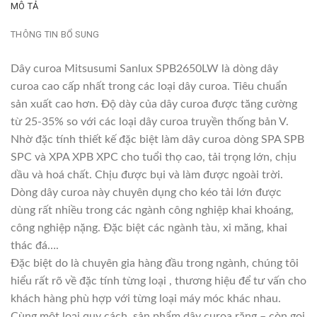
MÔ TẢ
THÔNG TIN BỔ SUNG
Dây curoa Mitsusumi Sanlux SPB2650LW là dòng dây
curoa cao cấp nhất trong các loại dây curoa. Tiêu chuẩn
sản xuất cao hơn. Độ dày của dây curoa được tăng cường
từ 25-35% so với các loại dây curoa truyền thống bản V.
Nhờ đặc tính thiết kế đặc biệt làm dây curoa dòng SPA SPB
SPC và XPA XPB XPC cho tuổi thọ cao, tải trọng lớn, chịu
dầu và hoá chất. Chịu được bụi và làm được ngoài trời.
Dòng dây curoa này chuyên dụng cho kéo tải lớn được
dùng rất nhiều trong các ngành công nghiệp khai khoáng,
công nghiệp nặng. Đặc biệt các ngành tàu, xi măng, khai
thác đá….
Đặc biệt do là chuyên gia hàng đầu trong ngành, chúng tôi
hiểu rất rõ về đặc tính từng loại , thương hiệu để tư vấn cho
khách hàng phù hợp với từng loại máy móc khác nhau.
Cùng một loại quy cách, sản phẩm dây curoa răng – còn gọi