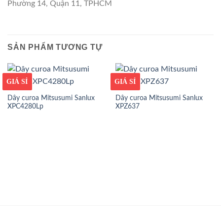
Phường 14, Quận 11, TPHCM
SẢN PHẨM TƯƠNG TỰ
GIÁ TỐT
GIÁ SỈ
GIÁ TỐT
GIÁ SỈ
Dây curoa Mitsusumi Sanlux
Dây curoa Mitsusumi Sanlux
XPC4280Lp
XPZ637