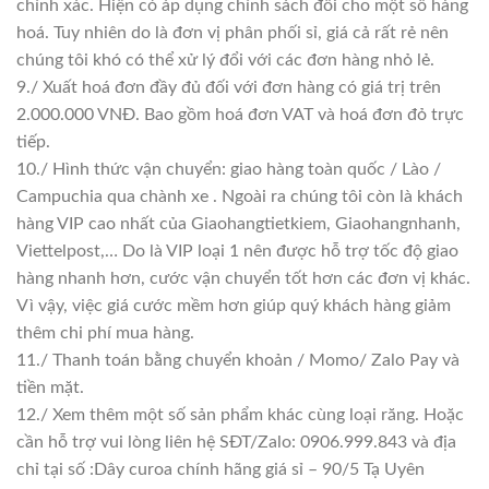
chính xác. Hiện có áp dụng chính sách đổi cho một số hàng
hoá. Tuy nhiên do là đơn vị phân phối sỉ, giá cả rất rẻ nên
chúng tôi khó có thể xử lý đổi với các đơn hàng nhỏ lẻ.
9./ Xuất hoá đơn đầy đủ đối với đơn hàng có giá trị trên
2.000.000 VNĐ. Bao gồm hoá đơn VAT và hoá đơn đỏ trực
tiếp.
10./ Hình thức vận chuyển: giao hàng toàn quốc / Lào /
Campuchia qua chành xe . Ngoài ra chúng tôi còn là khách
hàng VIP cao nhất của Giaohangtietkiem, Giaohangnhanh,
Viettelpost,… Do là VIP loại 1 nên được hỗ trợ tốc độ giao
hàng nhanh hơn, cước vận chuyển tốt hơn các đơn vị khác.
Vì vậy, việc giá cước mềm hơn giúp quý khách hàng giảm
thêm chi phí mua hàng.
11./ Thanh toán bằng chuyển khoản / Momo/ Zalo Pay và
tiền mặt.
12./ Xem thêm một số sản phẩm khác cùng loại răng. Hoặc
cần hỗ trợ vui lòng liên hệ SĐT/Zalo: 0906.999.843 và địa
chỉ tại số :Dây curoa chính hãng giá sỉ – 90/5 Tạ Uyên