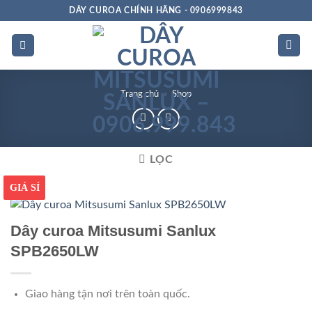
Bỏ
DÂY CUROA CHÍNH HÃNG - 0906999843
qua
nội
dung
Trang chủ
»
Shop
LỌC
GIÁ TỐT
GIÁ SỈ
Dây curoa Mitsusumi Sanlux
SPB2650LW
Giao hàng tận nơi trên toàn quốc.