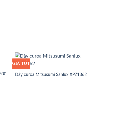
GIÁ TỐT
GIÁ SỈ
800-
Dây curoa Mitsusumi Sanlux XPZ1362
GIÁ TỐT
GIÁ SỈ
Dây curoa Mitsusum