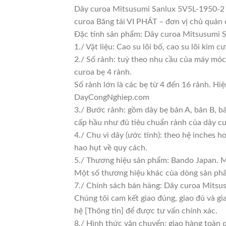
Dây curoa Mitsusumi Sanlux 5V5L-1950-2 là
curoa Băng tải VI PHÁT – đơn vị chủ qu
Đặc tính sản phẩm: Dây curoa Mitsusumi S
1./ Vật liệu: Cao su lõi bố, cao su lõi kim c
2./ Số rảnh: tuỳ theo nhu cầu của máy móc 
curoa bẹ 4 rảnh.
Số rảnh lớn là các bẹ từ 4 đến 16 rảnh. H
DayCongNghiep.com
3./ Bước rảnh: gồm dây bẹ bản A, bản B, b
cấp hầu như đủ tiêu chuẩn rảnh của dây c
4./ Chu vi dây (ước tính): theo hệ inches 
hao hụt về quy cách.
5./ Thương hiệu sản phẩm: Bando Japan. M
Một số thương hiệu khác của dòng sản phẩ
7./ Chính sách bán hàng: Dây curoa Mitsus
Chúng tôi cam kết giao đúng, giao đủ và gi
hệ [Thông tin] để được tư vấn chính xác.
8./ Hình thức vận chuyển: giao hàng toàn 