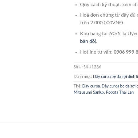
Quy cách kỹ thuật: xem chi
Hoá đơn chứng từ đầy đủ 
trên 2.000.000VNĐ.
Kho hàng tại :90/5 Tạ Uy
bản đồ)
.
Hotline tư vấn:
0906 999 8
SKU:
SKU1236
Danh mục:
Dây curoa bẹ đa sợi dính l
Thẻ:
Day curoa
,
Dây curoa bẹ đa sợi d
Mitsusumi Sanlux
,
Robota Thái Lan