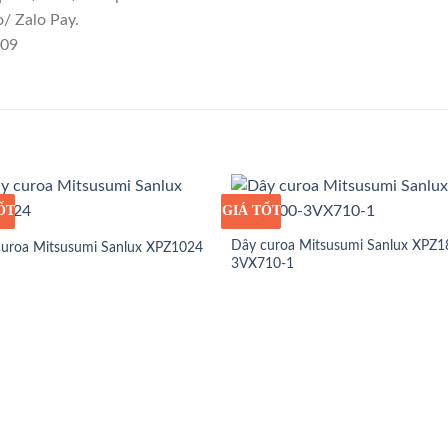
/ Zalo Pay.
109
ỐT
Ỉ
GIÁ TỐT
GIÁ SỈ
Dây curoa Mitsusumi Sanlux XPZ1
curoa Mitsusumi Sanlux XPZ1024
3VX710-1