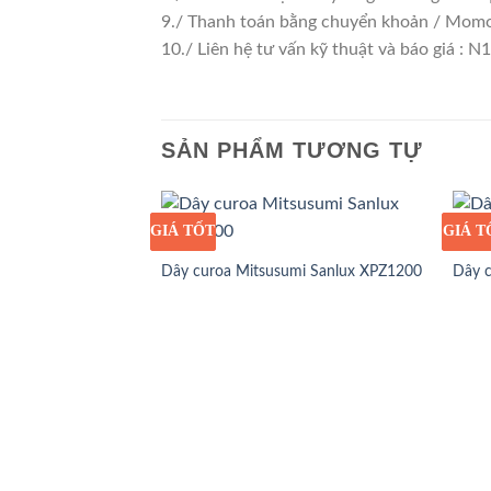
9./ Thanh toán bằng chuyển khoản / Momo
10./ Liên hệ tư vấn kỹ thuật và báo giá : N
SẢN PHẨM TƯƠNG TỰ
GIÁ TỐT
GIÁ SỈ
GIÁ T
GIÁ S
Dây curoa Mitsusumi Sanlux XPZ1200
Dây 