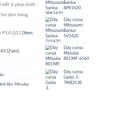
Sanlux
 tiết ở phía dưới.
8PK1420
cho đơn hàng
Dây curoa
Mitsusumi
Sanlux
ên P14 Q11
(Xem
5V1420
Dây curoa
43 (Zalo).
Mitsuba
RECMF-6560
Dây curoa
iền
Gates 3-
7M825JB
ính liền
,
Mitsuba
,