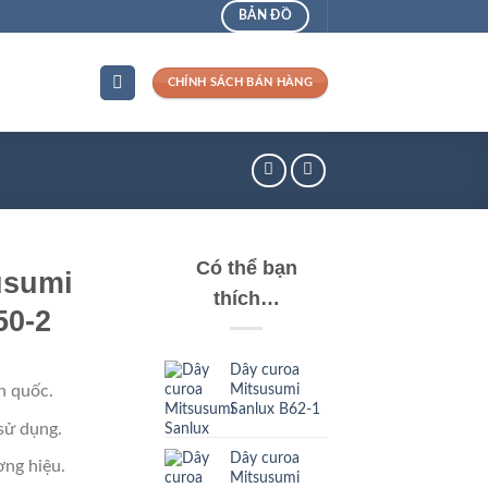
BẢN ĐỒ
CHÍNH SÁCH BÁN HÀNG
Có thể bạn
usumi
thích…
50-2
Dây curoa
Mitsusumi
n quốc.
Sanlux B62-1
sử dụng.
Dây curoa
ng hiệu.
Mitsusumi