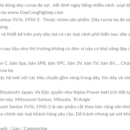
 dòng dây curoa đa sợi , kết dính ngay bằng nhiều rảnh. Loại 
ản của www.DayCongNghiep.com
anlux 5V5L-1950-2 . Thuộc nhóm sản phẩm: Dây curoa bẹ đa sợi
ương.
và thiết kế trên puly dây mà có các loại rảnh phổ biến sau: dây
iện nay hầu như thị trường không có đơn vị nào có khả năng đáp
ản C, bản Spa, bản SPB, bản SPC, bản 3V, bản 5V, bản 8V,… Chún
uroa bẹ
hoặc hệ mét với các tiêu chuẩn gồm vòng trong dây, tim dây và vò
itsuboshi Japan. Và Độc quyền như Alpha Power betl (chi tiết
m này: Mitsusumi Sanlux, Mitsuba, Tri Angle
umi Sanlux 5V5L-1950-2 là sản phẩm cắt theo bản rộng nên khôn
ao chính xác loại khách hàng yêu cầu. Để tránh nhưng sai xót kh
quốc / Lào / Campuchia.