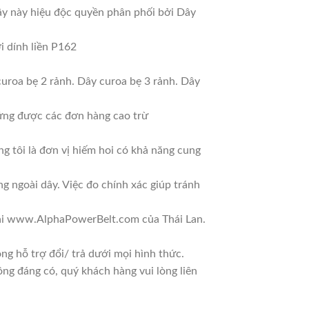
dây này hiệu độc quyền phân phối bởi Dây
 dính liền P162
 curoa bẹ 2 rảnh. Dây curoa bẹ 3 rảnh. Dây
 ứng được các đơn hàng cao trừ
g tôi là đơn vị hiếm hoi có khả năng cung
ng ngoài dây. Việc đo chính xác giúp tránh
 tại www.AlphaPowerBelt.com của Thái Lan.
g hỗ trợ đổi/ trả dưới mọi hình thức.
ông đáng có, quý khách hàng vui lòng liên