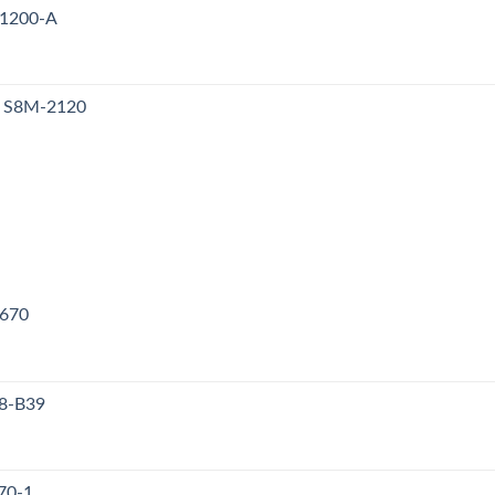
V1200-A
y S8M-2120
V670
38-B39
70-1