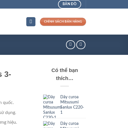
BẢN ĐỒ
CHÍNH SÁCH BÁN HÀNG
Có thể bạn
 3-
thích…
Dây curoa
Mitsusumi
n quốc.
Sanlux C220-
sử dụng.
1
ng hiệu.
Dây curoa