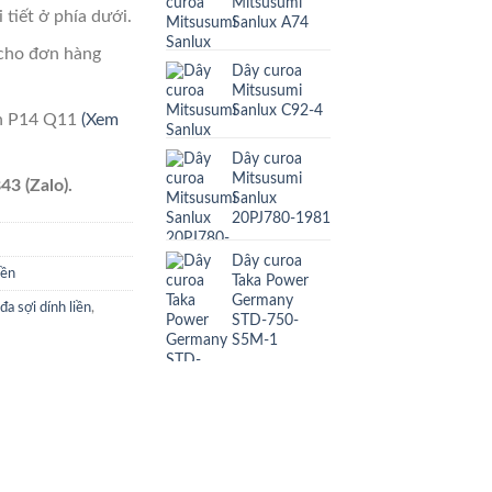
Mitsusumi
 tiết ở phía dưới.
Sanlux A74
cho đơn hàng
Dây curoa
Mitsusumi
Sanlux C92-4
ên P14 Q11
(Xem
Dây curoa
Mitsusumi
43 (Zalo).
Sanlux
20PJ780-1981
Dây curoa
iền
Taka Power
Germany
đa sợi dính liền
,
STD-750-
S5M-1