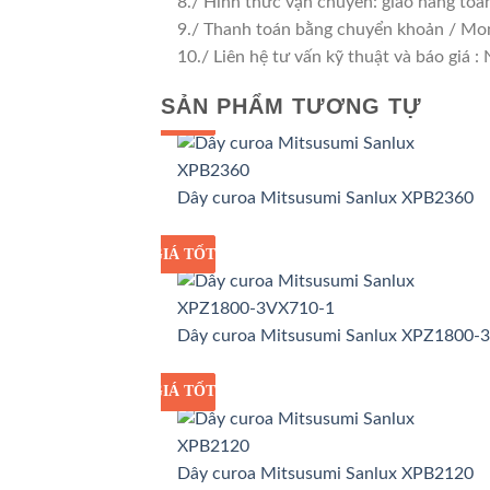
8./ Hình thức vận chuyển: giao hàng toà
9./ Thanh toán bằng chuyển khoản / Mo
10./ Liên hệ tư vấn kỹ thuật và báo giá :
SẢN PHẨM TƯƠNG TỰ
GIÁ TỐT
GIÁ SỈ
Dây curoa Mitsusumi Sanlux XPB2360
GIÁ TỐT
GIÁ SỈ
Dây curoa Mitsusumi Sanlux XPZ1800-
GIÁ TỐT
GIÁ SỈ
Dây curoa Mitsusumi Sanlux XPB2120