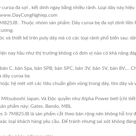
uroa đa sợi , kết dính ngay bằng nhiều rảnh. Loại dây này hiệ
ủa www.DayCongNghiep.com
M825JB . Thuộc nhóm sản phẩm: Dây curoa bẹ đa sợi dính liền
 cương.
c và thiết kế trên puly dây mà có các loại rảnh phổ biến sau: dâ
 Hiện nay hầu như thị trường không có đơn vị nào có khả năng đ
 bản C, bản Spa, bản SPB, bản SPC, bản 3V, bản 5V, bản 8V,… Ch
a dây curoa bẹ
s hoặc hệ mét với các tiêu chuẩn gồm vòng trong dây, tim dây và 
 Mitsuboshi Japan. Và Độc quyền như Alpha Power betl (chi ti
 sản phẩm này: Gates, Bando, MBL
s 3-7M825JB là sản phẩm cắt theo bản rộng nên không hỗ trợ đổ
 xác loại khách hàng yêu cầu. Để tránh nhưng sai xót không đáng