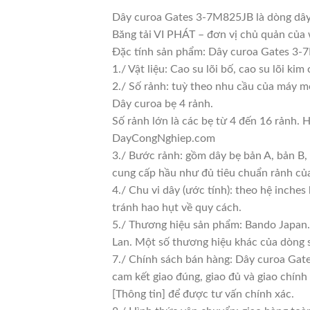
Dây curoa Gates 3-7M825JB là dòng dây c
Băng tải VI PHÁT – đơn vị chủ quản c
Đặc tính sản phẩm: Dây curoa Gates 3-7
1./ Vật liệu: Cao su lõi bố, cao su lõi kim
2./ Số rảnh: tuỳ theo nhu cầu của máy mó
Dây curoa bẹ 4 rảnh.
Số rảnh lớn là các bẹ từ 4 đến 16 rảnh.
DayCongNghiep.com
3./ Bước rảnh: gồm dây bẹ bản A, bản B,
cung cấp hầu như đủ tiêu chuẩn rảnh củ
4./ Chu vi dây (ước tính): theo hệ inche
tránh hao hụt về quy cách.
5./ Thương hiệu sản phẩm: Bando Japan.
Lan. Một số thương hiệu khác của dòng
7./ Chính sách bán hàng: Dây curoa Gate
cam kết giao đúng, giao đủ và giao chính
[Thông tin] để được tư vấn chính xác.