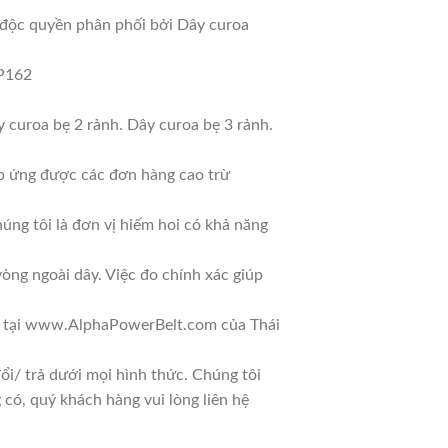
u độc quyền phân phối bởi Dây curoa
 P162
y curoa bẹ 2 rảnh. Dây curoa bẹ 3 rảnh.
áp ứng được các đơn hàng cao trừ
úng tôi là đơn vị hiếm hoi có khả năng
vòng ngoài dây. Việc đo chính xác giúp
ết tại www.AlphaPowerBelt.com của Thái
i/ trả dưới mọi hình thức. Chúng tôi
 có, quý khách hàng vui lòng liên hệ