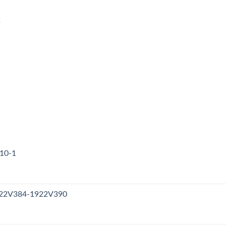
2
310-1
1922V384-1922V390