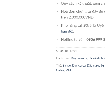
Quy cách kỹ thuật: xem chi
Hoá đơn chứng từ đầy đủ 
trên 2.000.000VNĐ.
Kho hàng tại :90/5 Tạ Uy
bản đồ)
.
Hotline tư vấn:
0906 999 8
SKU:
SKU1391
Danh mục:
Dây curoa bẹ đa sợi dính l
Thẻ:
Bando
,
Day curoa
,
Dây curoa bẹ 
Gates
,
MBL