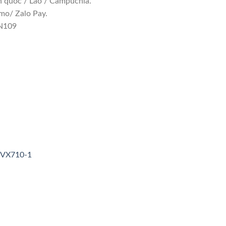
n quốc / Lào / Campuchia.
mo/ Zalo Pay.
 N109
3VX710-1