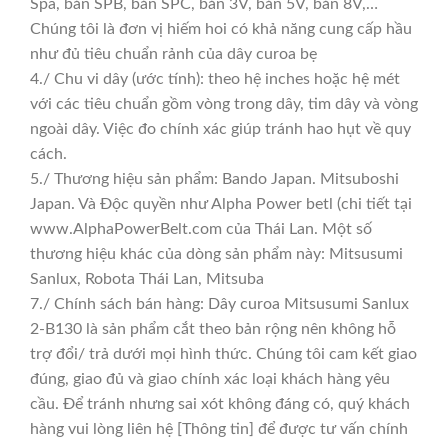
Spa, bản SPB, bản SPC, bản 3V, bản 5V, bản 8V,…
Chúng tôi là đơn vị hiếm hoi có khả năng cung cấp hầu
như đủ tiêu chuẩn rảnh của dây curoa bẹ
4./ Chu vi dây (ước tính): theo hệ inches hoặc hệ mét
với các tiêu chuẩn gồm vòng trong dây, tim dây và vòng
ngoài dây. Việc đo chính xác giúp tránh hao hụt về quy
cách.
5./ Thương hiệu sản phẩm: Bando Japan. Mitsuboshi
Japan. Và Độc quyền như Alpha Power betl (chi tiết tại
www.AlphaPowerBelt.com của Thái Lan. Một số
thương hiệu khác của dòng sản phẩm này: Mitsusumi
Sanlux, Robota Thái Lan, Mitsuba
7./ Chính sách bán hàng: Dây curoa Mitsusumi Sanlux
2-B130 là sản phẩm cắt theo bản rộng nên không hỗ
trợ đổi/ trả dưới mọi hình thức. Chúng tôi cam kết giao
đúng, giao đủ và giao chính xác loại khách hàng yêu
cầu. Để tránh nhưng sai xót không đáng có, quý khách
hàng vui lòng liên hệ [Thông tin] để được tư vấn chính