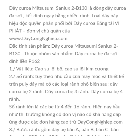
Dây curoa Mitsusumi Sanlux 2-B130 là dòng dây curoa
đa sợi , kết dính ngay bằng nhiều rảnh. Loại dây này
hiệu độc quyền phân phối bởi Dây curoa Băng tải VI
PHÁT – đơn vị chủ quản của
www.DayCongNghiep.com
Đặc tính sản phẩm: Dây curoa Mitsusumi Sanlux 2-
B130 . Thuộc nhóm sản phẩm: Dây curoa bẹ đa sợi
dính liền P162
1./ Vật liệu: Cao su lõi bố, cao su lõi kim cương.
2./ Số rảnh: tuỳ theo nhu cầu của máy móc và thiết kế
trên puly dây mà có các loại rảnh phổ biến sau: dây
curoa bẹ 2 rảnh. Dây curoa bẹ 3 rảnh. Dây curoa bẹ 4
rảnh.
Số rảnh lớn là các bẹ từ 4 đến 16 rảnh. Hiện nay hầu
như thị trường không có đơn vị nào có khả năng đáp
ứng được các đơn hàng cao trừ DayCongNghiep.com
3./ Bước rảnh: gồm dây bẹ bản A, bản B, bản C, bản