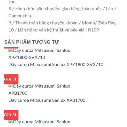
xác.
8./ Hình thức vận chuyển: giao hàng toàn quốc / Lào /
Campuchia.
9./ Thanh toán bằng chuyển khoản / Momo/ Zalo Pay.
10./ Liên hệ tư vấn kỹ thuật và báo giá : N109
SẢN PHẨM TƯƠNG TỰ
GIÁ TỐT
GIÁ SỈ
Dây curoa Mitsusumi Sanlux XPZ1800-3VX710
GIÁ TỐT
GIÁ SỈ
Dây curoa Mitsusumi Sanlux XPB1700
GIÁ TỐT
GIÁ SỈ