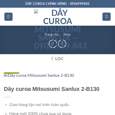
Bỏ
DÂY CUROA CHÍNH HÃNG - 0906999843
qua
nội
dung
Trang chủ
»
Shop
LỌC
Đặc biệt
Dây curoa Mitsusumi Sanlux 2-B130
Giao hàng tận nơi trên toàn quốc.
Hàng mới 100% chưa qua sử dụng.