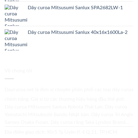
Dây curoa Mitsusumi Sanlux SPA2682LW-1
Dây curoa Mitsusumi Sanlux 40x16x1600La-2
Về chúng tôi
Daycuroa.net
là đơn vị chuyên phân phối các loại dây curoa
chính hãng. Giá sỉ từ các thương hiệu hàng đầu thế giới.
Dây curoa Mitsusumi Sanlux Robota Thái Lan. Dây curoa
Yamatachi Mitsuboshi Bando Nhật bản. Dây curoa Tri Angle
Sanwu Osaka Fusan. Dây curoa răng Taka Lyndon Brand...
Địa điểm giao dịch: 90/5 Tạ Uyên P. 4 Q.11, TP.HCM