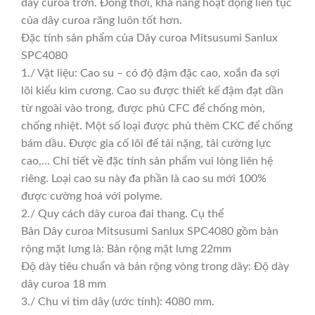
dây curoa trơn. Đồng thời, khả năng hoạt động liên tục
của dây curoa răng luôn tốt hơn.
Đặc tính sản phẩm của Dây curoa Mitsusumi Sanlux
SPC4080
1./ Vật liệu: Cao su – có độ đậm đặc cao, xoắn đa sợi
lõi kiểu kim cương. Cao su được thiết kế đậm đạt dần
từ ngoài vào trong, được phủ CFC để chống mòn,
chống nhiệt. Một số loại được phủ thêm CKC để chống
bám dầu. Được gia cố lõi để tải nặng, tải cường lực
cao,… Chi tiết về đặc tính sản phẩm vui lòng liên hệ
riêng. Loại cao su này đa phần là cao su mới 100%
được cường hoá với polyme.
2./ Quy cách dây curoa đai thang. Cụ thể
Bản Dây curoa Mitsusumi Sanlux SPC4080 gồm bản
rộng mặt lưng là: Bản rộng mặt lưng 22mm
Độ dày tiêu chuẩn và bản rộng vòng trong dây: Độ dày
dây curoa 18 mm
3./ Chu vi tim dây (ước tính): 4080 mm.