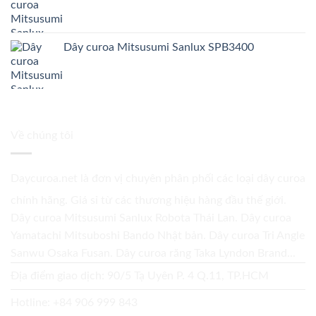
Dây curoa Mitsusumi Sanlux SPB3400
Về chúng tôi
Daycuroa.net
là đơn vị chuyên phân phối các loại dây curoa
chính hãng. Giá sỉ từ các thương hiệu hàng đầu thế giới.
Dây curoa Mitsusumi Sanlux Robota Thái Lan. Dây curoa
Yamatachi Mitsuboshi Bando Nhật bản. Dây curoa Tri Angle
Sanwu Osaka Fusan. Dây curoa răng Taka Lyndon Brand...
Địa điểm giao dịch: 90/5 Tạ Uyên P. 4 Q.11, TP.HCM
Hotline:
+84 906 999 843