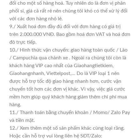
đổi cho một số hàng hoá. Tuy nhiên do là đơn vị phân
phối sỉ, giá cả rất rẻ nên chúng tôi khó có thể xử lý đổi
với các đơn hàng nhỏ lẻ.
9./ Xuất hoá đơn đầy đủ đối với đơn hàng có giá trị
trên 2.000.000 VNĐ. Bao gồm hoá đơn VAT và hoá đơn
đỏ trực tiếp.
10./ Hình thức vận chuyển: giao hàng toàn quốc / Lào
/ Campuchia qua chành xe . Ngoài ra chúng tôi còn là
khách hàng VIP cao nhất của Giaohangtietkiem,
Giaohangnhanh, Viettelpost,… Do là VIP loại 1 nên
được hỗ trợ tốc độ giao hàng nhanh hơn, cước vận
chuyển tốt hơn các đơn vị khác. Vì vậy, việc giá cước
mềm hơn giúp quý khách hàng giảm thêm chi phí mua
hàng.
11./ Thanh toán bằng chuyển khoản / Momo/ Zalo Pay
và tiền mặt.
12./ Xem thêm một số sản phẩm khác cùng loại răng.
Hoặc cần hỗ trợ vui lòng liên hệ SĐT/Zalo: