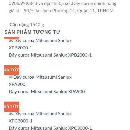
0906.999.843 và địa chỉ tại số :Dây curoa chính hãng
giá sỉ – 90/5 Tạ Uyên Phường 14, Quận 11, TPHCM
Cân nặng
1540 g
SẢN PHẨM TƯƠNG TỰ
GIÁ TỐT
GIÁ SỈ
Dây curoa Mitsusumi Sanlux XPB2000-1
GIÁ TỐT
GIÁ SỈ
Dây curoa Mitsusumi Sanlux XPA900
GIÁ TỐT
GIÁ SỈ
Dây curoa Mitsusumi Sanlux XPC3000-1