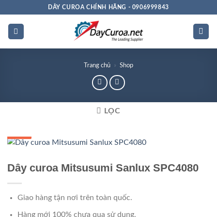
Bỏ
DÂY CUROA CHÍNH HÃNG - 0906999843
qua
nội
dung
Trang chủ
»
Shop
LỌC
GIÁ TỐT
GIÁ SỈ
Dây curoa Mitsusumi Sanlux SPC4080
Giao hàng tận nơi trên toàn quốc.
Hàng mới 100% chưa qua sử dụng.