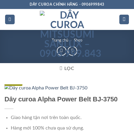
Bỏ
DÂY CUROA CHÍNH HÃNG - 0906999843
qua
nội
dung
Trang chủ
»
Shop
LỌC
Đặc biệt
Dây curoa Alpha Power Belt BJ-3750
Giao hàng tận nơi trên toàn quốc.
Hàng mới 100% chưa qua sử dụng.