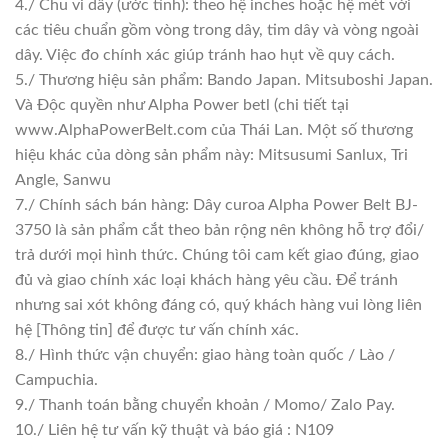
4./ Chu vi dây (ước tính): theo hệ inches hoặc hệ mét với
các tiêu chuẩn gồm vòng trong dây, tim dây và vòng ngoài
dây. Việc đo chính xác giúp tránh hao hụt về quy cách.
5./ Thương hiệu sản phẩm: Bando Japan. Mitsuboshi Japan.
Và Độc quyền như Alpha Power betl (chi tiết tại
www.AlphaPowerBelt.com của Thái Lan. Một số thương
hiệu khác của dòng sản phẩm này: Mitsusumi Sanlux, Tri
Angle, Sanwu
7./ Chính sách bán hàng: Dây curoa Alpha Power Belt BJ-
3750 là sản phẩm cắt theo bản rộng nên không hỗ trợ đổi/
trả dưới mọi hình thức. Chúng tôi cam kết giao đúng, giao
đủ và giao chính xác loại khách hàng yêu cầu. Để tránh
nhưng sai xót không đáng có, quý khách hàng vui lòng liên
hệ [Thông tin] để được tư vấn chính xác.
8./ Hình thức vận chuyển: giao hàng toàn quốc / Lào /
Campuchia.
9./ Thanh toán bằng chuyển khoản / Momo/ Zalo Pay.
10./ Liên hệ tư vấn kỹ thuật và báo giá : N109