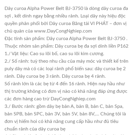
Dây curoa Alpha Power Belt BJ-3750 là dòng dây curoa đa
sợi , kết dính ngay bằng nhiều rảnh. Loại dây này hiệu độc
quyền phân phối bởi Dây curoa Băng tải VI PHÁT – đơn vị
chủ quản của www.DayCongNghiep.com
Đặc tính sản phẩm: Dây curoa Alpha Power Belt BJ-3750 .
Thuộc nhóm sản phẩm: Dây curoa bẹ đa sợi dính liền P162
1./ Vật liệu: Cao su lõi bố, cao su lõi kim cương.
2./ Số rảnh: tuỳ theo nhu cầu của máy móc và thiết kế trên
puly dây mà có các loại rảnh phổ biến sau: dây curoa bẹ 2
rảnh. Dây curoa bẹ 3 rảnh. Dây curoa bẹ 4 rảnh.
Số rảnh lớn là các bẹ từ 4 đến 16 rảnh. Hiện nay hầu như
thị trường không có đơn vị nào có khả năng đáp ứng được
các đơn hàng cao trừ DayCongNghiep.com
3./ Bước rảnh: gồm dây bẹ bản A, bản B, bản C, bản Spa,
bản SPB, bản SPC, bản 3V, bản 5V, bản 8V,… Chúng tôi là
đơn vị hiếm hoi có khả năng cung cấp hầu như đủ tiêu
chuẩn rảnh của dây curoa bẹ