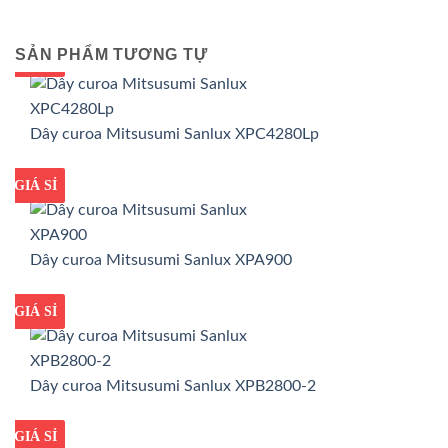
SẢN PHẨM TƯƠNG TỰ
GIÁ TỐT
GIÁ SỈ
Dây curoa Mitsusumi Sanlux XPC4280Lp
GIÁ TỐT
GIÁ SỈ
Dây curoa Mitsusumi Sanlux XPA900
GIÁ TỐT
GIÁ SỈ
Dây curoa Mitsusumi Sanlux XPB2800-2
GIÁ TỐT
GIÁ SỈ