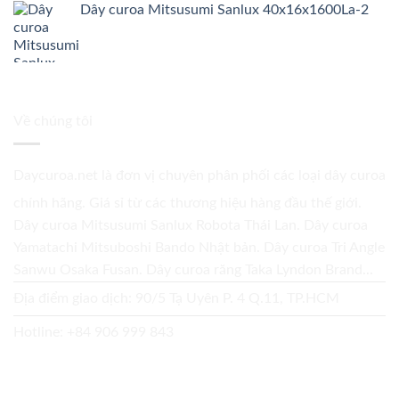
Dây curoa Mitsusumi Sanlux 40x16x1600La-2
Về chúng tôi
Daycuroa.net
là đơn vị chuyên phân phối các loại dây curoa
chính hãng. Giá sỉ từ các thương hiệu hàng đầu thế giới.
Dây curoa Mitsusumi Sanlux Robota Thái Lan. Dây curoa
Yamatachi Mitsuboshi Bando Nhật bản. Dây curoa Tri Angle
Sanwu Osaka Fusan. Dây curoa răng Taka Lyndon Brand...
Địa điểm giao dịch: 90/5 Tạ Uyên P. 4 Q.11, TP.HCM
Hotline:
+84 906 999 843