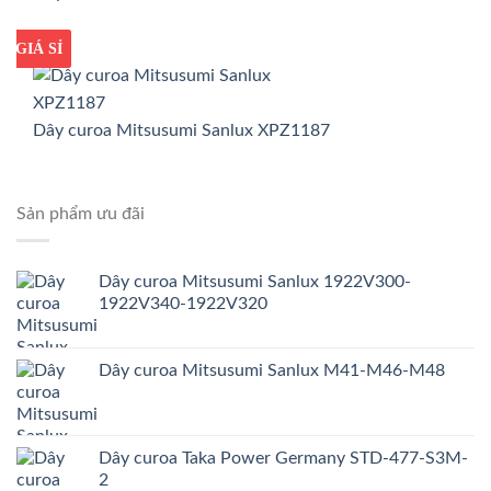
GIÁ TỐT
GIÁ SỈ
Dây curoa Mitsusumi Sanlux XPZ1187
Sản phẩm ưu đãi
Dây curoa Mitsusumi Sanlux 1922V300-
1922V340-1922V320
Dây curoa Mitsusumi Sanlux M41-M46-M48
Dây curoa Taka Power Germany STD-477-S3M-
2