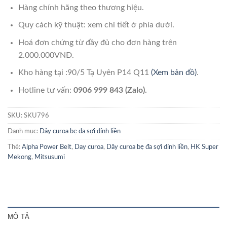
Hàng chính hãng theo thương hiệu.
Quy cách kỹ thuật: xem chi tiết ở phía dưới.
Hoá đơn chứng từ đầy đủ cho đơn hàng trên
2.000.000VNĐ.
Kho hàng tại :90/5 Tạ Uyên P14 Q11
(Xem bản đồ)
.
Hotline tư vấn:
0906 999 843 (Zalo).
SKU:
SKU796
Danh mục:
Dây curoa bẹ đa sợi dính liền
Thẻ:
Alpha Power Belt
,
Day curoa
,
Dây curoa bẹ đa sợi dính liền
,
HK Super
Mekong
,
Mitsusumi
MÔ TẢ