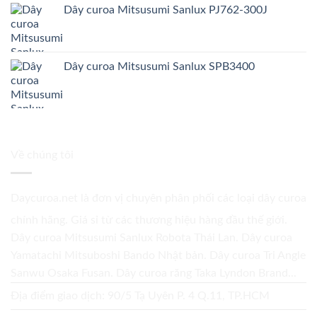
Dây curoa Mitsusumi Sanlux PJ762-300J
Dây curoa Mitsusumi Sanlux SPB3400
Về chúng tôi
Daycuroa.net
là đơn vị chuyên phân phối các loại dây curoa
chính hãng. Giá sỉ từ các thương hiệu hàng đầu thế giới.
Dây curoa Mitsusumi Sanlux Robota Thái Lan. Dây curoa
Yamatachi Mitsuboshi Bando Nhật bản. Dây curoa Tri Angle
Sanwu Osaka Fusan. Dây curoa răng Taka Lyndon Brand...
Địa điểm giao dịch: 90/5 Tạ Uyên P. 4 Q.11, TP.HCM