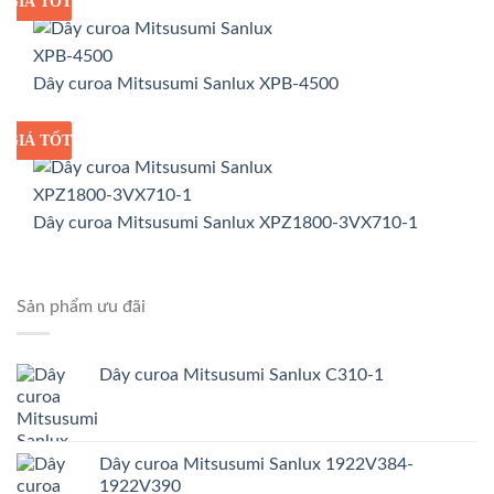
GIÁ TỐT
GIÁ SỈ
Dây curoa Mitsusumi Sanlux XPB-4500
GIÁ TỐT
GIÁ SỈ
Dây curoa Mitsusumi Sanlux XPZ1800-3VX710-1
Sản phẩm ưu đãi
Dây curoa Mitsusumi Sanlux C310-1
Dây curoa Mitsusumi Sanlux 1922V384-
1922V390