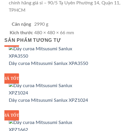
chính hãng giá sỉ – 90/5 Tạ Uyên Phường 14, Quận 11,
TPHCM
Cân nặng
2990 g
Kích thước
480 × 480 × 66 mm
SẢN PHẨM TƯƠNG TỰ
GIÁ TỐT
GIÁ SỈ
Dây curoa Mitsusumi Sanlux XPA3550
GIÁ TỐT
GIÁ SỈ
Dây curoa Mitsusumi Sanlux XPZ1024
GIÁ TỐT
GIÁ SỈ