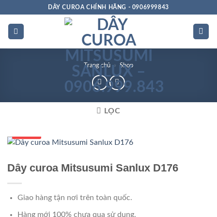
Bỏ
DÂY CUROA CHÍNH HÃNG - 0906999843
qua
nội
dung
Trang chủ
»
Shop
LỌC
Số 1 VN
Dây curoa Mitsusumi Sanlux D176
Giao hàng tận nơi trên toàn quốc.
Hàng mới 100% chưa qua sử dụng.