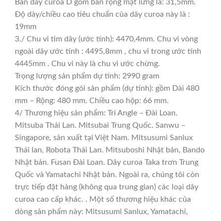
Bản dây curoa D gồm bản rộng mặt lưng là: 31,5mm.
Độ dày/chiều cao tiêu chuẩn của dây curoa này là :
19mm
3./ Chu vi tim dây (ước tính): 4470,4mm. Chu vi vòng
ngoài dây ước tính : 4495,8mm , chu vi trong ước tính
4445mm . Chu vi này là chu vi ước chừng.
Trọng lượng sản phẩm dự tính: 2990 gram
Kích thước đóng gói sản phẩm (dự tính): gồm Dài 480
mm – Rộng: 480 mm. Chiều cao hộp: 66 mm.
4/ Thương hiệu sản phẩm: Tri Angle – Đài Loan.
Mitsuba Thái Lan. Mitsubai Trung Quốc. Sanwu –
Singapore, sản xuất tại Việt Nam. Mitsusumi Sanlux
Thái lan, Robota Thái Lan. Mitsuboshi Nhật bản, Bando
Nhật bản. Fusan Đài Loan. Dây curoa Taka trơn Trung
Quốc và Yamatachi Nhật bản. Ngoài ra, chúng tôi còn
trực tiếp đặt hàng (không qua trung gian) các loại dây
curoa cao cấp khác. . Một số thương hiệu khác của
dòng sản phẩm này: Mitsusumi Sanlux, Yamatachi,