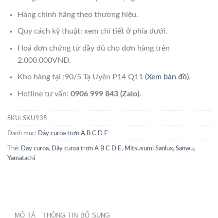
Hàng chính hãng theo thương hiệu.
Quy cách kỹ thuật: xem chi tiết ở phía dưới.
Hoá đơn chứng từ đầy đủ cho đơn hàng trên
2.000.000VNĐ.
Kho hàng tại :90/5 Tạ Uyên P14 Q11
(Xem bản đồ)
.
Hotline tư vấn:
0906 999 843 (Zalo).
SKU:
SKU935
Danh mục:
Dây curoa trơn A B C D E
Thẻ:
Day curoa
,
Dây curoa trơn A B C D E
,
Mitsusumi Sanlux
,
Sanwu
,
Yamatachi
MÔ TẢ
THÔNG TIN BỔ SUNG