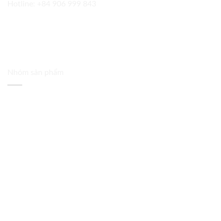
Hotline:
+84 906 999 843
Nhóm sản phẩm