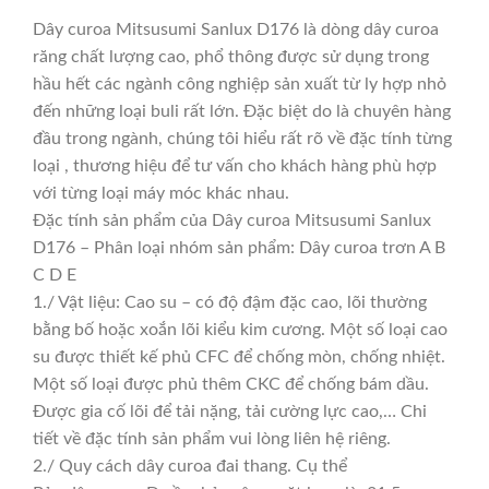
Dây curoa Mitsusumi Sanlux D176 là dòng dây curoa
răng chất lượng cao, phổ thông được sử dụng trong
hầu hết các ngành công nghiệp sản xuất từ ly hợp nhỏ
đến những loại buli rất lớn. Đặc biệt do là chuyên hàng
đầu trong ngành, chúng tôi hiểu rất rõ về đặc tính từng
loại , thương hiệu để tư vấn cho khách hàng phù hợp
với từng loại máy móc khác nhau.
Đặc tính sản phẩm của Dây curoa Mitsusumi Sanlux
D176 – Phân loại nhóm sản phẩm: Dây curoa trơn A B
C D E
1./ Vật liệu: Cao su – có độ đậm đặc cao, lõi thường
bằng bố hoặc xoắn lõi kiểu kim cương. Một số loại cao
su được thiết kế phủ CFC để chống mòn, chống nhiệt.
Một số loại được phủ thêm CKC để chống bám dầu.
Được gia cố lõi để tải nặng, tải cường lực cao,… Chi
tiết về đặc tính sản phẩm vui lòng liên hệ riêng.
2./ Quy cách dây curoa đai thang. Cụ thể