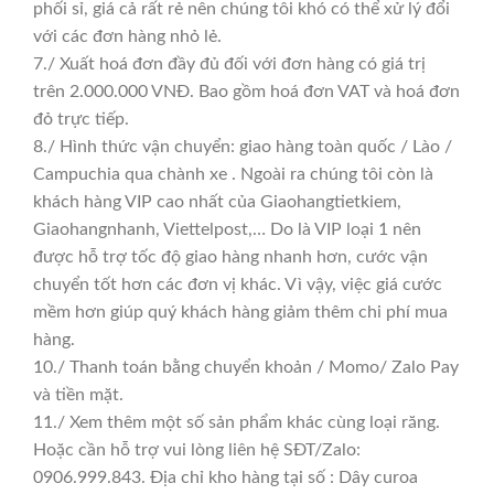
phối sỉ, giá cả rất rẻ nên chúng tôi khó có thể xử lý đổi
với các đơn hàng nhỏ lẻ.
7./ Xuất hoá đơn đầy đủ đối với đơn hàng có giá trị
trên 2.000.000 VNĐ. Bao gồm hoá đơn VAT và hoá đơn
đỏ trực tiếp.
8./ Hình thức vận chuyển: giao hàng toàn quốc / Lào /
Campuchia qua chành xe . Ngoài ra chúng tôi còn là
khách hàng VIP cao nhất của Giaohangtietkiem,
Giaohangnhanh, Viettelpost,… Do là VIP loại 1 nên
được hỗ trợ tốc độ giao hàng nhanh hơn, cước vận
chuyển tốt hơn các đơn vị khác. Vì vậy, việc giá cước
mềm hơn giúp quý khách hàng giảm thêm chi phí mua
hàng.
10./ Thanh toán bằng chuyển khoản / Momo/ Zalo Pay
và tiền mặt.
11./ Xem thêm một số sản phẩm khác cùng loại răng.
Hoặc cần hỗ trợ vui lòng liên hệ SĐT/Zalo:
0906.999.843. Địa chỉ kho hàng tại số : Dây curoa