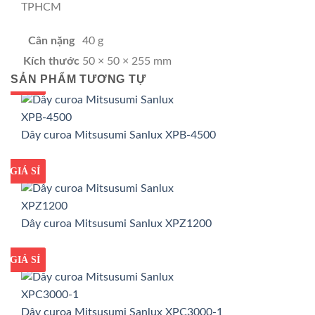
TPHCM
Cân nặng
40 g
Kích thước
50 × 50 × 255 mm
SẢN PHẨM TƯƠNG TỰ
GIÁ TỐT
GIÁ SỈ
Dây curoa Mitsusumi Sanlux XPB-4500
GIÁ TỐT
GIÁ SỈ
Dây curoa Mitsusumi Sanlux XPZ1200
GIÁ TỐT
GIÁ SỈ
Dây curoa Mitsusumi Sanlux XPC3000-1