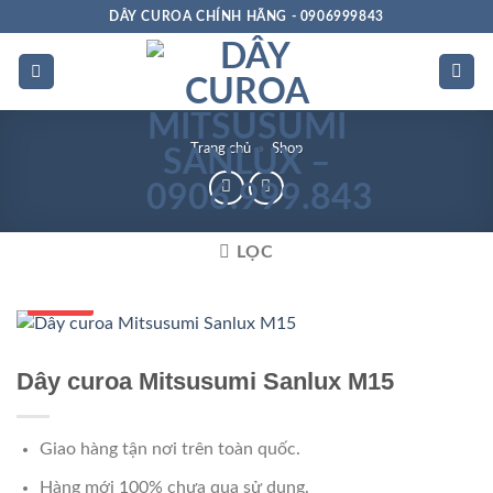
Bỏ
DÂY CUROA CHÍNH HÃNG - 0906999843
qua
nội
dung
Trang chủ
»
Shop
LỌC
Số 1 VN
Dây curoa Mitsusumi Sanlux M15
Giao hàng tận nơi trên toàn quốc.
Hàng mới 100% chưa qua sử dụng.