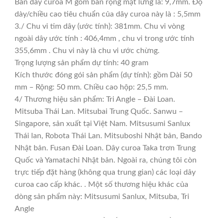
Bản dây curoa M gồm bản rộng mặt lưng là: 9,7mm. Độ
dày/chiều cao tiêu chuẩn của dây curoa này là : 5,5mm
3./ Chu vi tim dây (ước tính): 381mm. Chu vi vòng
ngoài dây ước tính : 406,4mm , chu vi trong ước tính
355,6mm . Chu vi này là chu vi ước chừng.
Trọng lượng sản phẩm dự tính: 40 gram
Kích thước đóng gói sản phẩm (dự tính): gồm Dài 50
mm – Rộng: 50 mm. Chiều cao hộp: 25,5 mm.
4/ Thương hiệu sản phẩm: Tri Angle – Đài Loan.
Mitsuba Thái Lan. Mitsubai Trung Quốc. Sanwu –
Singapore, sản xuất tại Việt Nam. Mitsusumi Sanlux
Thái lan, Robota Thái Lan. Mitsuboshi Nhật bản, Bando
Nhật bản. Fusan Đài Loan. Dây curoa Taka trơn Trung
Quốc và Yamatachi Nhật bản. Ngoài ra, chúng tôi còn
trực tiếp đặt hàng (không qua trung gian) các loại dây
curoa cao cấp khác. . Một số thương hiệu khác của
dòng sản phẩm này: Mitsusumi Sanlux, Mitsuba, Tri
Angle