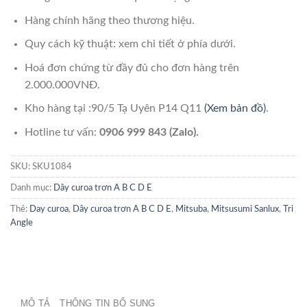
Hàng chính hãng theo thương hiệu.
Quy cách kỹ thuật: xem chi tiết ở phía dưới.
Hoá đơn chứng từ đầy đủ cho đơn hàng trên
2.000.000VNĐ.
Kho hàng tại :90/5 Tạ Uyên P14 Q11
(Xem bản đồ)
.
Hotline tư vấn:
0906 999 843 (Zalo).
SKU:
SKU1084
Danh mục:
Dây curoa trơn A B C D E
Thẻ:
Day curoa
,
Dây curoa trơn A B C D E
,
Mitsuba
,
Mitsusumi Sanlux
,
Tri
Angle
MÔ TẢ
THÔNG TIN BỔ SUNG