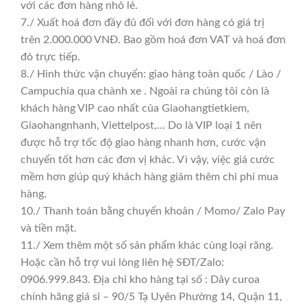
với các đơn hàng nhỏ lẻ.
7./ Xuất hoá đơn đầy đủ đối với đơn hàng có giá trị
trên 2.000.000 VNĐ. Bao gồm hoá đơn VAT và hoá đơn
đỏ trực tiếp.
8./ Hình thức vận chuyển: giao hàng toàn quốc / Lào /
Campuchia qua chành xe . Ngoài ra chúng tôi còn là
khách hàng VIP cao nhất của Giaohangtietkiem,
Giaohangnhanh, Viettelpost,… Do là VIP loại 1 nên
được hỗ trợ tốc độ giao hàng nhanh hơn, cước vận
chuyển tốt hơn các đơn vị khác. Vì vậy, việc giá cước
mềm hơn giúp quý khách hàng giảm thêm chi phí mua
hàng.
10./ Thanh toán bằng chuyển khoản / Momo/ Zalo Pay
và tiền mặt.
11./ Xem thêm một số sản phẩm khác cùng loại răng.
Hoặc cần hỗ trợ vui lòng liên hệ SĐT/Zalo:
0906.999.843. Địa chỉ kho hàng tại số : Dây curoa
chính hãng giá sỉ – 90/5 Tạ Uyên Phường 14, Quận 11,