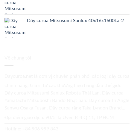
Dây curoa Mitsusumi Sanlux 40x16x1600La-2
Về chúng tôi
Daycuroa.net
là đơn vị chuyên phân phối các loại dây curoa
chính hãng. Giá sỉ từ các thương hiệu hàng đầu thế giới.
Dây curoa Mitsusumi Sanlux Robota Thái Lan. Dây curoa
Yamatachi Mitsuboshi Bando Nhật bản. Dây curoa Tri Angle
Sanwu Osaka Fusan. Dây curoa răng Taka Lyndon Brand...
Địa điểm giao dịch: 90/5 Tạ Uyên P. 4 Q.11, TP.HCM
Hotline:
+84 906 999 843