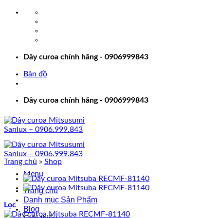
Bỏ
qua
nội
dung
Dây curoa chính hãng - 0906999843
Bản đồ
Dây curoa chính hãng - 0906999843
Trang chủ
»
Shop
Menu
Trang chủ
Danh mục Sản Phẩm
Lọc
Blog