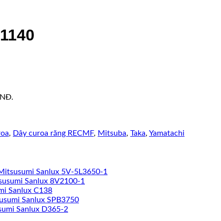
1140
VNĐ.
roa
,
Dây curoa răng RECMF
,
Mitsuba
,
Taka
,
Yamatachi
Mitsusumi Sanlux 5V-5L3650-1
susumi Sanlux 8V2100-1
mi Sanlux C138
susumi Sanlux SPB3750
sumi Sanlux D365-2