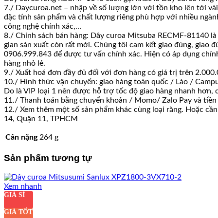
7./ Daycuroa.net – nhập về số lượng lớn với tồn kho lên tới v
đặc tính sản phẩm và chất lượng riêng phù hợp với nhiều ngành
công nghệ chính xác,…
8./ Chính sách bán hàng: Dây curoa Mitsuba RECMF-81140 là sả
gian sản xuất còn rất mới. Chúng tôi cam kết giao đúng, giao đ
0906.999.843 để được tư vấn chính xác. Hiện có áp dụng chính s
hàng nhỏ lẻ.
9./ Xuất hoá đơn đầy đủ đối với đơn hàng có giá trị trên 2.0
10./ Hình thức vận chuyển: giao hàng toàn quốc / Lào / Campu
Do là VIP loại 1 nên được hỗ trợ tốc độ giao hàng nhanh hơn,
11./ Thanh toán bằng chuyển khoản / Momo/ Zalo Pay và tiền
12./ Xem thêm một số sản phẩm khác cùng loại răng. Hoặc cần 
14, Quận 11, TPHCM
Cân nặng
264 g
Sản phẩm tương tự
Xem nhanh
GIÁ SỈ
GIÁ TỐT