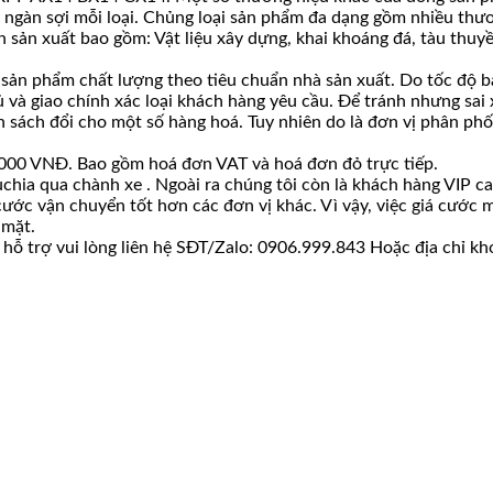
ài ngàn sợi mỗi loại. Chủng loại sản phẩm đa dạng gồm nhiều thươ
 sản xuất bao gồm: Vật liệu xây dựng, khai khoáng đá, tàu thuyề
n phẩm chất lượng theo tiêu chuẩn nhà sản xuất. Do tốc độ bán
ủ và giao chính xác loại khách hàng yêu cầu. Để tránh nhưng sai
ách đổi cho một số hàng hoá. Tuy nhiên do là đơn vị phân phối s
00.000 VNĐ. Bao gồm hoá đơn VAT và hoá đơn đỏ trực tiếp.
chia qua chành xe . Ngoài ra chúng tôi còn là khách hàng VIP c
 cước vận chuyển tốt hơn các đơn vị khác. Vì vậy, việc giá cướ
 mặt.
hỗ trợ vui lòng liên hệ SĐT/Zalo: 0906.999.843 Hoặc địa chỉ kh