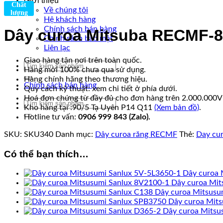
Giới thiệu
Chất
Về chúng tôi
lượng
Hệ khách hàng
Chính sách bán hàng
Dây curoa Mitsuba RECMF-8
Chính sách bảo mật
Liên lạc
Giao hàng tận nơi trên toàn quốc.
Tìm
Hàng mới 100% chưa qua sử dụng.
kiếm:
Hàng chính hãng theo thương hiệu.
Chính sách bán hàng
Quy cách kỹ thuật: xem chi tiết ở phía dưới.
Hoá đơn chứng từ đầy đủ cho đơn hàng trên 2.000.000
Tìm
Kho hàng tại :90/5 Tạ Uyên P14 Q11
(Xem bản đồ)
.
kiếm:
Hotline tư vấn:
0906 999 843 (Zalo).
SKU:
SKU340
Danh mục:
Dây curoa răng RECMF
Thẻ:
Day cu
Có thể bạn thích…
Dây curoa 
Dây curoa Mit
Dây curoa Mitsusu
Dây curoa Mit
Dây curoa Mitsu