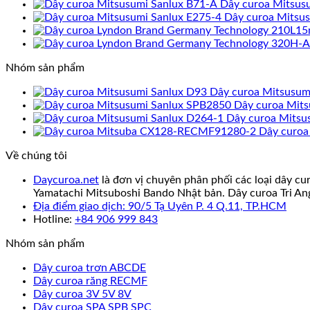
Dây curoa Mitsus
Dây curoa Mitsu
Nhóm sản phẩm
Dây curoa Mitsusum
Dây curoa Mit
Dây curoa Mitsu
Dây curo
Về chúng tôi
Daycuroa.net
là đơn vị chuyên phân phối các loại dây cu
Yamatachi Mitsuboshi Bando Nhật bản. Dây curoa Tri An
Địa điểm giao dịch: 90/5 Tạ Uyên P. 4 Q.11, TP.HCM
Hotline:
+84 906 999 843
Nhóm sản phẩm
Dây curoa trơn ABCDE
Dây curoa răng RECMF
Dây curoa 3V 5V 8V
Dây curoa SPA SPB SPC