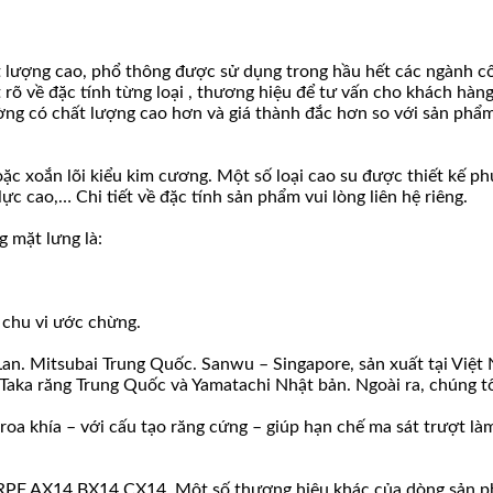
ượng cao, phổ thông được sử dụng trong hầu hết các ngành công
t rõ về đặc tính từng loại , thương hiệu để tư vấn cho khách hà
ờng có chất lượng cao hơn và giá thành đắc hơn so với sản phẩm
hoặc xoắn lõi kiểu kim cương. Một số loại cao su được thiết kế
c cao,… Chi tiết về đặc tính sản phẩm vui lòng liên hệ riêng.
 mặt lưng là:
 chu vi ước chừng.
Lan. Mitsubai Trung Quốc. Sanwu – Singapore, sản xuất tại Việt
ka răng Trung Quốc và Yamatachi Nhật bản. Ngoài ra, chúng tôi 
 khía – với cấu tạo răng cứng – giúp hạn chế ma sát trượt làm t
RPF AX14 BX14 CX14. Một số thương hiệu khác của dòng sản ph