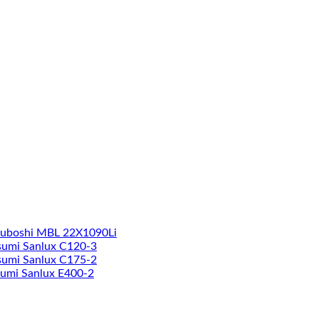
suboshi MBL 22X1090Li
sumi Sanlux C120-3
sumi Sanlux C175-2
sumi Sanlux E400-2