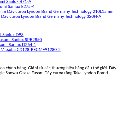
umi Sanlux B71-A
sumi Sanlux E275-4
Dây curoa Lyndon Brand Germany Technology 210L15mm
Dây curoa Lyndon Brand Germany Technology 320H-A
i Sanlux D93
susumi Sanlux SPB2850
sumi Sanlux D264-1
a Mitsuba CX128-RECMF91280-2
roa chính hãng. Giá sỉ từ các thương hiệu hàng đầu thế giới. D
gle Sanwu Osaka Fusan. Dây curoa răng Taka Lyndon Brand...