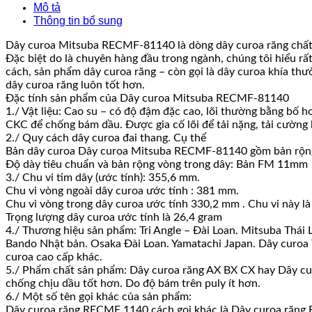
Mô tả
Thông tin bổ sung
Dây curoa Mitsuba RECMF-81140 là dòng dây curoa răng chất l
Đặc biệt do là chuyên hàng đầu trong ngành, chúng tôi hiểu rấ
cách, sản phẩm dây curoa răng – còn gọi là dây curoa khía thư
dây curoa răng luôn tốt hơn.
Đặc tính sản phẩm của Dây curoa Mitsuba RECMF-81140
1./ Vật liệu: Cao su – có độ đậm đặc cao, lõi thường bằng bố 
CKC để chống bám dầu. Được gia cố lõi để tải nặng, tải cường lự
2./ Quy cách dây curoa đai thang. Cụ thể
Bản dây curoa Dây curoa Mitsuba RECMF-81140 gồm bản rộng
Độ dày tiêu chuẩn và bản rộng vòng trong dây: Bản FM 11mm
3./ Chu vi tim dây (ước tính): 355,6 mm.
Chu vi vòng ngoài dây curoa ước tính : 381 mm.
Chu vi vòng trong dây curoa ước tính 330,2 mm . Chu vi này là
Trọng lượng dây curoa ước tính là 26,4 gram
4./ Thương hiệu sản phẩm: Tri Angle – Đài Loan. Mitsuba Thái 
Bando Nhật bản. Osaka Đài Loan. Yamatachi Japan. Dây curoa Ta
curoa cao cấp khác.
5./ Phẩm chất sản phẩm: Dây curoa răng AX BX CX hay Dây curoa
chống chịu dầu tốt hơn. Do độ bám trên puly ít hơn.
6./ Một số tên gọi khác của sản phẩm:
Dây curoa răng RECMF 1140 cách gọi khác là Dây curoa răng 