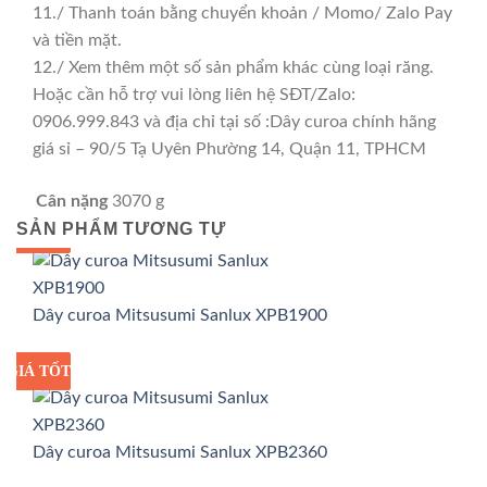
11./ Thanh toán bằng chuyển khoản / Momo/ Zalo Pay
và tiền mặt.
12./ Xem thêm một số sản phẩm khác cùng loại răng.
Hoặc cần hỗ trợ vui lòng liên hệ SĐT/Zalo:
0906.999.843 và địa chỉ tại số :Dây curoa chính hãng
giá sỉ – 90/5 Tạ Uyên Phường 14, Quận 11, TPHCM
Cân nặng
3070 g
SẢN PHẨM TƯƠNG TỰ
GIÁ TỐT
GIÁ SỈ
Dây curoa Mitsusumi Sanlux XPB1900
GIÁ TỐT
GIÁ SỈ
Dây curoa Mitsusumi Sanlux XPB2360