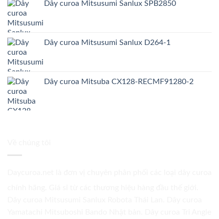
Dây curoa Mitsusumi Sanlux SPB2850
Dây curoa Mitsusumi Sanlux D264-1
Dây curoa Mitsuba CX128-RECMF91280-2
Về chúng tôi
Daycuroa.net
là đơn vị chuyên phân phối các loại dây curoa
chính hãng. Giá sỉ từ các thương hiệu hàng đầu thế giới.
Dây curoa Mitsusumi Sanlux Robota Thái Lan. Dây curoa
Yamatachi Mitsuboshi Bando Nhật bản. Dây curoa Tri Angle