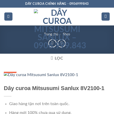
Bỏ
DÂY CUROA CHÍNH HÃNG - 0906999843
qua
nội
dung
Trang chủ
»
Shop
LỌC
GIÁ TỐT
Dây curoa Mitsusumi Sanlux 8V2100-1
Giao hàng tận nơi trên toàn quốc.
Hàng mới 100% chưa qua sử dụng.