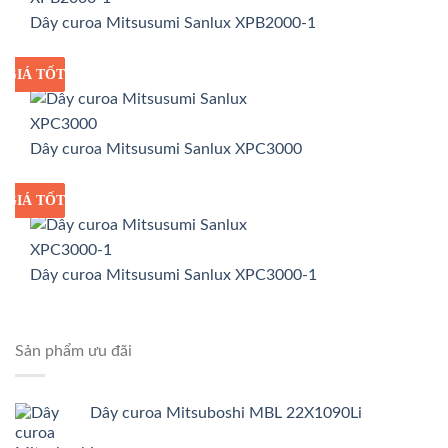
Dây curoa Mitsusumi Sanlux XPB2000-1
GIÁ TỐT
GIÁ SỈ
Dây curoa Mitsusumi Sanlux XPC3000
GIÁ TỐT
GIÁ SỈ
Dây curoa Mitsusumi Sanlux XPC3000-1
Sản phẩm ưu đãi
Dây curoa Mitsuboshi MBL 22X1090Li