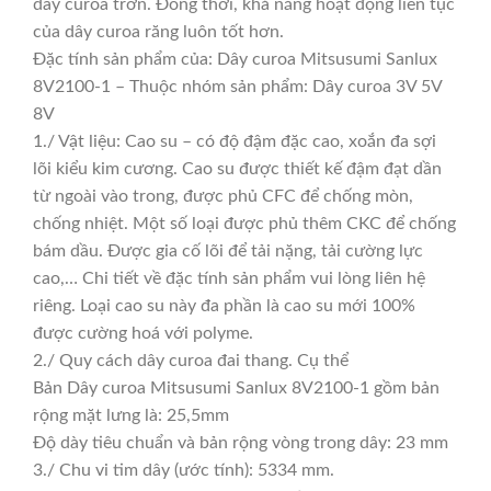
dây curoa trơn. Đồng thời, khả năng hoạt động liên tục
của dây curoa răng luôn tốt hơn.
Đặc tính sản phẩm của: Dây curoa Mitsusumi Sanlux
8V2100-1 – Thuộc nhóm sản phẩm: Dây curoa 3V 5V
8V
1./ Vật liệu: Cao su – có độ đậm đặc cao, xoắn đa sợi
lõi kiểu kim cương. Cao su được thiết kế đậm đạt dần
từ ngoài vào trong, được phủ CFC để chống mòn,
chống nhiệt. Một số loại được phủ thêm CKC để chống
bám dầu. Được gia cố lõi để tải nặng, tải cường lực
cao,… Chi tiết về đặc tính sản phẩm vui lòng liên hệ
riêng. Loại cao su này đa phần là cao su mới 100%
được cường hoá với polyme.
2./ Quy cách dây curoa đai thang. Cụ thể
Bản Dây curoa Mitsusumi Sanlux 8V2100-1 gồm bản
rộng mặt lưng là: 25,5mm
Độ dày tiêu chuẩn và bản rộng vòng trong dây: 23 mm
3./ Chu vi tim dây (ước tính): 5334 mm.