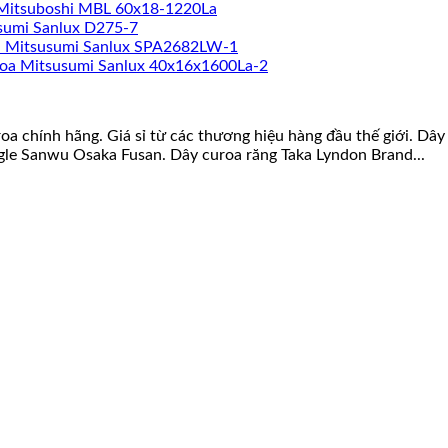
Mitsuboshi MBL 60x18-1220La
sumi Sanlux D275-7
a Mitsusumi Sanlux SPA2682LW-1
oa Mitsusumi Sanlux 40x16x1600La-2
roa chính hãng. Giá sỉ từ các thương hiệu hàng đầu thế giới. D
gle Sanwu Osaka Fusan. Dây curoa răng Taka Lyndon Brand...