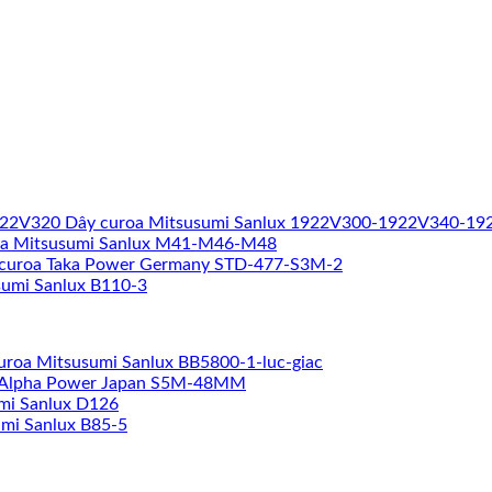
Dây curoa Mitsusumi Sanlux 1922V300-1922V340-1
oa Mitsusumi Sanlux M41-M46-M48
curoa Taka Power Germany STD-477-S3M-2
sumi Sanlux B110-3
uroa Mitsusumi Sanlux BB5800-1-luc-giac
 Alpha Power Japan S5M-48MM
mi Sanlux D126
mi Sanlux B85-5