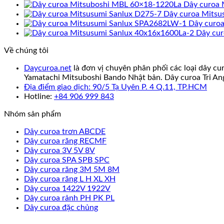
Dây curoa 
Dây curoa Mitsu
Dây curo
Dây cur
Về chúng tôi
Daycuroa.net
là đơn vị chuyên phân phối các loại dây cu
Yamatachi Mitsuboshi Bando Nhật bản. Dây curoa Tri An
Địa điểm giao dịch: 90/5 Tạ Uyên P. 4 Q.11, TP.HCM
Hotline:
+84 906 999 843
Nhóm sản phẩm
Dây curoa trơn ABCDE
Dây curoa răng RECMF
Dây curoa 3V 5V 8V
Dây curoa SPA SPB SPC
Dây curoa răng 3M 5M 8M
Dây curoa răng L H XL XH
Dây curoa 1422V 1922V
Dây curoa rảnh PH PK PL
Dây curoa đặc chủng