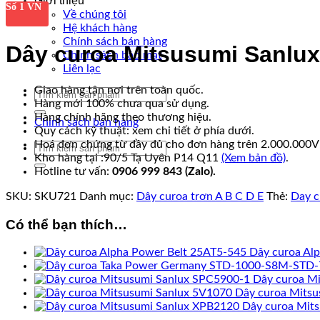
Giới thiệu
Số 1 VN
Về chúng tôi
Hệ khách hàng
Chính sách bán hàng
Dây curoa Mitsusumi Sanlu
Chính sách bảo mật
Liên lạc
Giao hàng tận nơi trên toàn quốc.
Tìm
Hàng mới 100% chưa qua sử dụng.
kiếm:
Hàng chính hãng theo thương hiệu.
Chính sách bán hàng
Quy cách kỹ thuật: xem chi tiết ở phía dưới.
Hoá đơn chứng từ đầy đủ cho đơn hàng trên 2.000.000
Tìm
Kho hàng tại :90/5 Tạ Uyên P14 Q11
(Xem bản đồ)
.
kiếm:
Hotline tư vấn:
0906 999 843 (Zalo).
SKU:
SKU721
Danh mục:
Dây curoa trơn A B C D E
Thẻ:
Day c
Có thể bạn thích…
Dây curoa Al
Dây curoa M
Dây curoa Mitsu
Dây curoa Mit