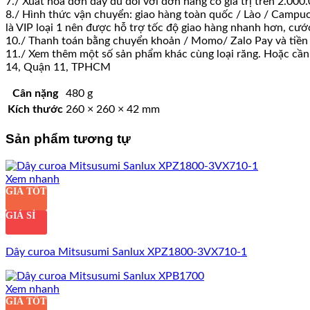
7./ Xuất hoá đơn đầy đủ đối với đơn hàng có giá trị trên 2.0
8./ Hình thức vận chuyển: giao hàng toàn quốc / Lào / Campuc
là VIP loại 1 nên được hỗ trợ tốc độ giao hàng nhanh hơn, cư
10./ Thanh toán bằng chuyển khoản / Momo/ Zalo Pay và tiền
11./ Xem thêm một số sản phẩm khác cùng loại răng. Hoặc cần h
14, Quận 11, TPHCM
Cân nặng
480 g
Kích thước
260 × 260 × 42 mm
Sản phẩm tương tự
Xem nhanh
GIÁ TỐT
GIÁ SỈ
Dây curoa Mitsusumi Sanlux XPZ1800-3VX710-1
Xem nhanh
GIÁ TỐT