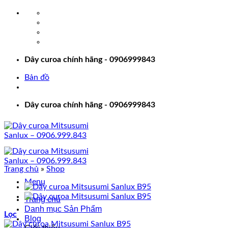
Bỏ
qua
nội
dung
Dây curoa chính hãng - 0906999843
Bản đồ
Dây curoa chính hãng - 0906999843
Trang chủ
»
Shop
Menu
Trang chủ
Danh mục Sản Phẩm
Lọc
Blog