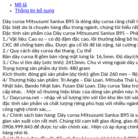
Mô tả
Thông tin bổ sung
Dây curoa Mitsusumi Sanlux B95 là dòng dây curoa răng chất l
Đặc biệt do là chuyên hàng đầu trong ngành, chúng tôi hiểu rấ
Đặc tính sản phẩm của Dây curoa Mitsusumi Sanlux B95 – Phâ
1./ Vật liệu: Cao su – có độ đậm đặc cao, lõi thường bằng bố 
CKC để chống bám dầu. Được gia cố lõi để tải nặng, tải cường lự
2./ Quy cách dây curoa đai thang. Cụ thể
Bản dây curoa B gồm bản rộng mặt lưng là: 16,5mm. Độ dày/ch
3./ Chu vi tim dây (ước tính): 2413mm. Chu vi vòng ngoài dây 
Trọng lượng sản phẩm dự tính: 480 gram
Kích thước đóng gói sản phẩm (dự tính): gồm Dài 260 mm – R
4/ Thương hiệu sản phẩm: Tri Angle – Đài Loan. Mitsuba Thái L
Nhật bản, Bando Nhật bản. Fusan Đài Loan. Dây curoa Taka trơn
cấp khác. . Một số thương hiệu khác của dòng sản phẩm này: M
5./ Daycuroa.net – nhập về số lượng lớn với tồn kho lên tới v
đặc tính sản phẩm và chất lượng riêng phù hợp với nhiều ngành
công nghệ chính xác,…
6./ Chính sách bán hàng: Dây curoa Mitsusumi Sanlux B95 là sả
gian sản xuất còn rất mới. Chúng tôi cam kết giao đúng, giao đ
0906.999.843 để được tư vấn chính xác. Hiện có áp dụng chính s
hàng nhỏ lẻ.