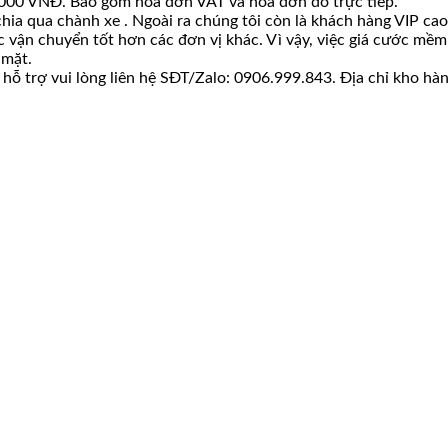
00.000 VNĐ. Bao gồm hoá đơn VAT và hoá đơn đỏ trực tiếp.
hia qua chành xe . Ngoài ra chúng tôi còn là khách hàng VIP c
ớc vận chuyển tốt hơn các đơn vị khác. Vì vậy, việc giá cước m
 mặt.
ỗ trợ vui lòng liên hệ SĐT/Zalo: 0906.999.843. Địa chỉ kho hàn