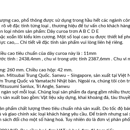
ượng cao, phổ thông được sử dụng trong hầu hết các ngành công 
t rõ về đặc tính từng loại , thương hiệu để tư vấn cho khách hà
n loại nhóm sản phẩm: Dây curoa trơn A B C D E
hoặc xoắn lõi kiểu kim cương. Một số loại cao su được thiết kế
c cao,… Chi tiết về đặc tính sản phẩm vui lòng liên hệ riêng.
iều cao tiêu chuẩn của dây curoa này là : 11mm
ước tính : 2438,4mm , chu vi trong ước tính 2387,6mm . Chu vi n
ộng: 260 mm. Chiều cao hộp: 42 mm.
an. Mitsubai Trung Quốc. Sanwu – Singapore, sản xuất tại Việt 
 Trung Quốc và Yamatachi Nhật bản. Ngoài ra, chúng tôi còn trự
itsusumi Sanlux, Tri Angle, Sanwu
ài ngàn sợi mỗi loại. Chủng loại sản phẩm đa dạng gồm nhiều thươ
 sản xuất bao gồm: Vật liệu xây dựng, khai khoáng đá, tàu thuyề
n phẩm chất lượng theo tiêu chuẩn nhà sản xuất. Do tốc độ bán 
ủ và giao chính xác loại khách hàng yêu cầu. Để tránh nhưng sai
ách đổi cho một số hàng hoá. Tuy nhiên do là đơn vị phân phối s