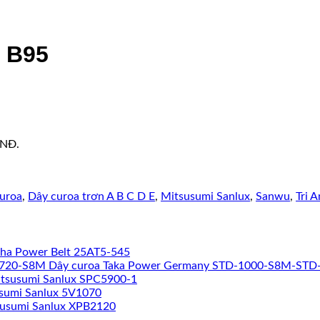
x B95
VNĐ.
uroa
,
Dây curoa trơn A B C D E
,
Mitsusumi Sanlux
,
Sanwu
,
Tri A
pha Power Belt 25AT5-545
Dây curoa Taka Power Germany STD-1000-S8M-ST
itsusumi Sanlux SPC5900-1
sumi Sanlux 5V1070
susumi Sanlux XPB2120