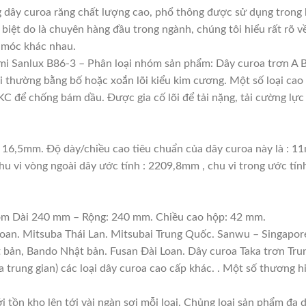
 dây curoa răng chất lượng cao, phổ thông được sử dụng trong 
 biệt do là chuyên hàng đầu trong ngành, chúng tôi hiểu rất rõ về
 móc khác nhau.
i Sanlux B86-3 – Phân loại nhóm sản phẩm: Dây curoa trơn A 
lõi thường bằng bố hoặc xoắn lõi kiểu kim cương. Một số loại c
 để chống bám dầu. Được gia cố lõi để tải nặng, tải cường lực 
: 16,5mm. Độ dày/chiều cao tiêu chuẩn của dây curoa này là : 
hu vi vòng ngoài dây ước tính : 2209,8mm , chu vi trong ước tí
gồm Dài 240 mm – Rộng: 240 mm. Chiều cao hộp: 42 mm.
Loan. Mitsuba Thái Lan. Mitsubai Trung Quốc. Sanwu – Singapore
t bản, Bando Nhật bản. Fusan Đài Loan. Dây curoa Taka trơn Tru
a trung gian) các loại dây curoa cao cấp khác. . Một số thương 
i tồn kho lên tới vài ngàn sợi mỗi loại. Chủng loại sản phẩm đa