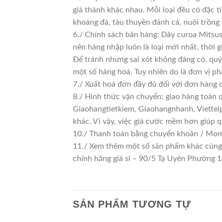
giá thành khác nhau. Mỗi loại đều có đặc t
khoáng đá, tàu thuyền đánh cá, nuôi trồng
6./ Chính sách bán hàng: Dây curoa Mitsus
nên hàng nhập luôn là loại mới nhất, thời g
Để tránh nhưng sai xót không đáng có, quý
một số hàng hoá. Tuy nhiên do là đơn vị phâ
7./ Xuất hoá đơn đầy đủ đối với đơn hàng 
8./ Hình thức vận chuyển: giao hàng toàn 
Giaohangtietkiem, Giaohangnhanh, Viettelp
khác. Vì vậy, việc giá cước mềm hơn giúp 
10./ Thanh toán bằng chuyển khoản / Momo
11./ Xem thêm một số sản phẩm khác cùng lo
chính hãng giá sỉ – 90/5 Tạ Uyên Phường
SẢN PHẨM TƯƠNG TỰ