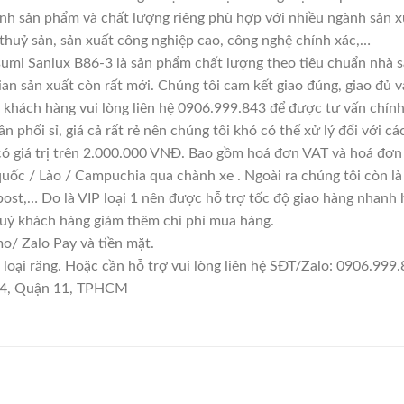
ính sản phẩm và chất lượng riêng phù hợp với nhiều ngành sản x
 thuỷ sản, sản xuất công nghiệp cao, công nghệ chính xác,…
umi Sanlux B86-3 là sản phẩm chất lượng theo tiêu chuẩn nhà s
ian sản xuất còn rất mới. Chúng tôi cam kết giao đúng, giao đủ v
 khách hàng vui lòng liên hệ 0906.999.843 để được tư vấn chính
n phối sỉ, giá cả rất rẻ nên chúng tôi khó có thể xử lý đổi với c
có giá trị trên 2.000.000 VNĐ. Bao gồm hoá đơn VAT và hoá đơn 
quốc / Lào / Campuchia qua chành xe . Ngoài ra chúng tôi còn l
ost,… Do là VIP loại 1 nên được hỗ trợ tốc độ giao hàng nhanh
quý khách hàng giảm thêm chi phí mua hàng.
/ Zalo Pay và tiền mặt.
ại răng. Hoặc cần hỗ trợ vui lòng liên hệ SĐT/Zalo: 0906.999.8
 14, Quận 11, TPHCM