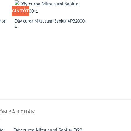
GIÁ TỐT
GIÁ SỈ
Dây curoa Mitsusumi Sanlux XPB2000-
2120
1
GIÁ TỐT
GIÁ SỈ
Dây curoa Mitsusum
ÓM SẢN PHẨM
Dây curoa Mitsusumi Sanlux D93