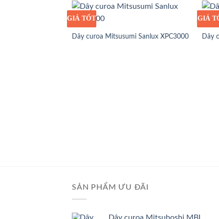
GIÁ TỐT
GIÁ SỈ
GIÁ T
GIÁ S
Dây curoa Mitsusumi Sanlux XPC3000
Dây 
SẢN PHẨM ƯU ĐÃI
Dây curoa Mitsuboshi MBL