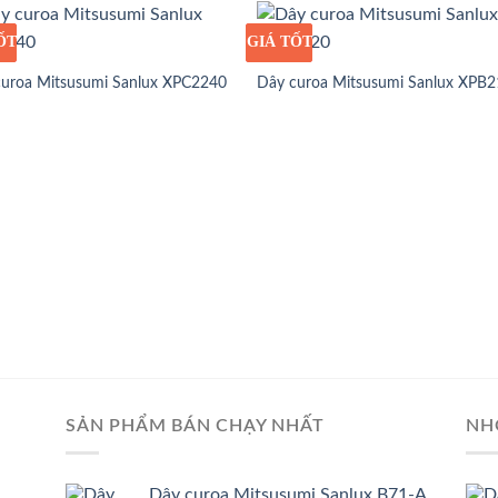
ỐT
Ỉ
GIÁ TỐT
GIÁ SỈ
curoa Mitsusumi Sanlux XPC2240
Dây curoa Mitsusumi Sanlux XPB
SẢN PHẨM BÁN CHẠY NHẤT
NH
Dây curoa Mitsusumi Sanlux B71-A