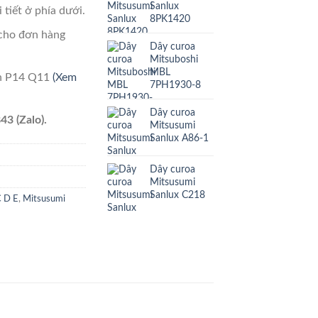
Sanlux
 tiết ở phía dưới.
8PK1420
cho đơn hàng
Dây curoa
Mitsuboshi
MBL
ên P14 Q11
(Xem
7PH1930-8
Dây curoa
43 (Zalo).
Mitsusumi
Sanlux A86-1
Dây curoa
Mitsusumi
Sanlux C218
C D E
,
Mitsusumi