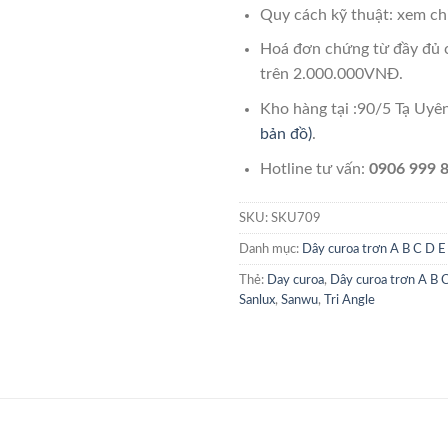
Quy cách kỹ thuật: xem chi
Hoá đơn chứng từ đầy đủ 
trên 2.000.000VNĐ.
Kho hàng tại :90/5 Tạ Uy
bản đồ)
.
Hotline tư vấn:
0906 999 8
SKU:
SKU709
Danh mục:
Dây curoa trơn A B C D E
Thẻ:
Day curoa
,
Dây curoa trơn A B 
Sanlux
,
Sanwu
,
Tri Angle