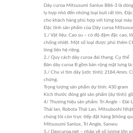
Dây curoa Mitsusumi Sanlux B86-3 là dòng
ly hợp nhỏ đến những loại buli rất lớn. Đặc
cho khách hàng phù hợp với từng loại máy
Đặc tính sản phẩm của Dây curoa Mitsusum
1./ Vật liệu: Cao su – có độ đậm đặc cao, 
chống nhiệt. Một số loại được phủ thêm CKC
lòng liên hệ riêng.
2./ Quy cách dây curoa đai thang. Cụ thể
Bản dây curoa B gồm bản rộng mặt lưng là
3./ Chu vi tim dây (ước tính): 2184,4mm. C
chừng.
Trọng lượng sản phẩm dự tính: 430 gram
Kích thước đóng gói sản phẩm (dự tính): 
4/ Thương hiệu sản phẩm: Tri Angle – Đài 
Thái lan, Robota Thái Lan. Mitsuboshi Nhậ
chúng tôi còn trực tiếp đặt hàng (không qu
Mitsusumi Sanlux, Tri Angle, Sanwu
5./ Daycuroa.net – nhập về số lượng lớn vớ