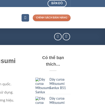
BẢN ĐỒ
CHÍNH SÁCH BÁN HÀNG
Có thể bạn
usumi
thích…
Dây curoa
Mitsusumi
n quốc.
Sanlux B51
sử dụng.
Dây curoa
ng hiệu.
Mitsusumi