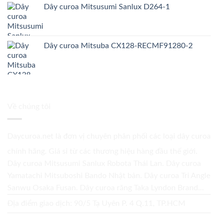
Dây curoa Mitsusumi Sanlux D264-1
Dây curoa Mitsuba CX128-RECMF91280-2
Về chúng tôi
Daycuroa.net
là đơn vị chuyên phân phối các loại dây curoa
chính hãng. Giá sỉ từ các thương hiệu hàng đầu thế giới.
Dây curoa Mitsusumi Sanlux Robota Thái Lan. Dây curoa
Yamatachi Mitsuboshi Bando Nhật bản. Dây curoa Tri Angle
Sanwu Osaka Fusan. Dây curoa răng Taka Lyndon Brand...
Địa điểm giao dịch: 90/5 Tạ Uyên P. 4 Q.11, TP.HCM