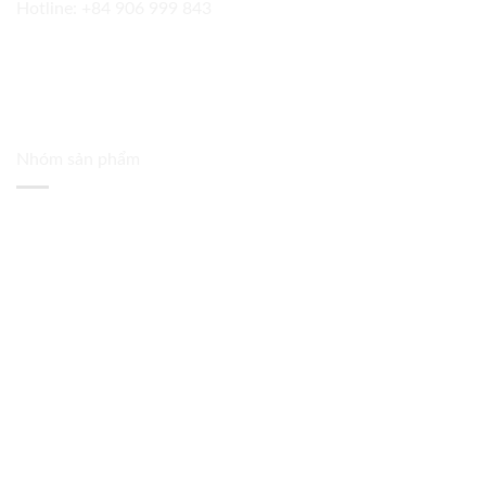
Hotline:
+84 906 999 843
Nhóm sản phẩm