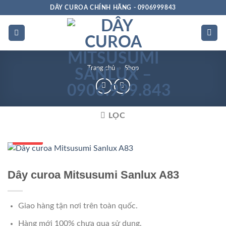
Bỏ
DÂY CUROA CHÍNH HÃNG - 0906999843
qua
nội
dung
Trang chủ
»
Shop
LỌC
Số 1 VN
Dây curoa Mitsusumi Sanlux A83
Giao hàng tận nơi trên toàn quốc.
Hàng mới 100% chưa qua sử dụng.