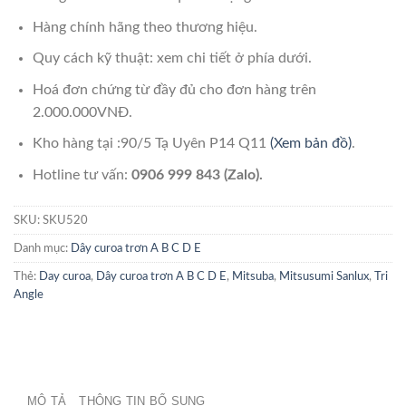
Hàng chính hãng theo thương hiệu.
Quy cách kỹ thuật: xem chi tiết ở phía dưới.
Hoá đơn chứng từ đầy đủ cho đơn hàng trên
2.000.000VNĐ.
Kho hàng tại :90/5 Tạ Uyên P14 Q11
(Xem bản đồ)
.
Hotline tư vấn:
0906 999 843 (Zalo).
SKU:
SKU520
Danh mục:
Dây curoa trơn A B C D E
Thẻ:
Day curoa
,
Dây curoa trơn A B C D E
,
Mitsuba
,
Mitsusumi Sanlux
,
Tri
Angle
MÔ TẢ
THÔNG TIN BỔ SUNG