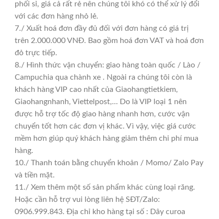
phối sỉ, giá cả rất rẻ nên chúng tôi khó có thể xử lý đổi
với các đơn hàng nhỏ lẻ.
7./ Xuất hoá đơn đầy đủ đối với đơn hàng có giá trị
trên 2.000.000 VNĐ. Bao gồm hoá đơn VAT và hoá đơn
đỏ trực tiếp.
8./ Hình thức vận chuyển: giao hàng toàn quốc / Lào /
Campuchia qua chành xe . Ngoài ra chúng tôi còn là
khách hàng VIP cao nhất của Giaohangtietkiem,
Giaohangnhanh, Viettelpost,… Do là VIP loại 1 nên
được hỗ trợ tốc độ giao hàng nhanh hơn, cước vận
chuyển tốt hơn các đơn vị khác. Vì vậy, việc giá cước
mềm hơn giúp quý khách hàng giảm thêm chi phí mua
hàng.
10./ Thanh toán bằng chuyển khoản / Momo/ Zalo Pay
và tiền mặt.
11./ Xem thêm một số sản phẩm khác cùng loại răng.
Hoặc cần hỗ trợ vui lòng liên hệ SĐT/Zalo:
0906.999.843. Địa chỉ kho hàng tại số : Dây curoa