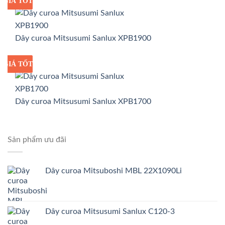
GIÁ TỐT
GIÁ SỈ
Dây curoa Mitsusumi Sanlux XPB1900
GIÁ TỐT
GIÁ SỈ
Dây curoa Mitsusumi Sanlux XPB1700
Sản phẩm ưu đãi
Dây curoa Mitsuboshi MBL 22X1090Li
Dây curoa Mitsusumi Sanlux C120-3