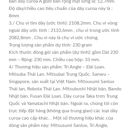
Bản dây curoa A gồm bản rộng mặt lưng là: 12,7mm.
Độ dày/chiều cao tiêu chuẩn của dây curoa này là :
8mm
3./ Chu vi tim dây (ước tính): 2108,2mm. Chu vi vòng
ngoài dây ước tính : 2133,6mm , chu vi trong ước tính
2082,8mm . Chu vi này là chu vi ước chừng.
Trọng lượng sản phẩm dự tính: 230 gram
Kích thước đóng gói sản phẩm (dự tính): gồm Dài 230
mm – Rộng: 230 mm. Chiều cao hộp: 33 mm.
4/ Thương hiệu sản phẩm: Tri Angle – Đài Loan.
Mitsuba Thái Lan. Mitsubai Trung Quốc. Sanwu –
Singapore, sản xuất tại Việt Nam. Mitsusumi Sanlux
Thái lan, Robota Thái Lan. Mitsuboshi Nhật bản, Bando
Nhật bản. Fusan Đài Loan. Dây curoa Taka trơn Trung
Quốc và Yamatachi Nhật bản. Ngoài ra, chúng tôi còn
trực tiếp đặt hàng (không qua trung gian) các loại dây
curoa cao cấp khác. . Một số thương hiệu khác của
dòng sản phẩm này: Mitsusumi Sanlux, Tri Angle,