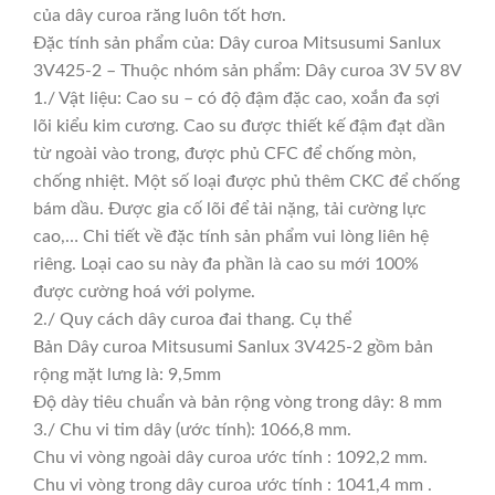
của dây curoa răng luôn tốt hơn.
Đặc tính sản phẩm của: Dây curoa Mitsusumi Sanlux
3V425-2 – Thuộc nhóm sản phẩm: Dây curoa 3V 5V 8V
1./ Vật liệu: Cao su – có độ đậm đặc cao, xoắn đa sợi
lõi kiểu kim cương. Cao su được thiết kế đậm đạt dần
từ ngoài vào trong, được phủ CFC để chống mòn,
chống nhiệt. Một số loại được phủ thêm CKC để chống
bám dầu. Được gia cố lõi để tải nặng, tải cường lực
cao,… Chi tiết về đặc tính sản phẩm vui lòng liên hệ
riêng. Loại cao su này đa phần là cao su mới 100%
được cường hoá với polyme.
2./ Quy cách dây curoa đai thang. Cụ thể
Bản Dây curoa Mitsusumi Sanlux 3V425-2 gồm bản
rộng mặt lưng là: 9,5mm
Độ dày tiêu chuẩn và bản rộng vòng trong dây: 8 mm
3./ Chu vi tim dây (ước tính): 1066,8 mm.
Chu vi vòng ngoài dây curoa ước tính : 1092,2 mm.
Chu vi vòng trong dây curoa ước tính : 1041,4 mm .