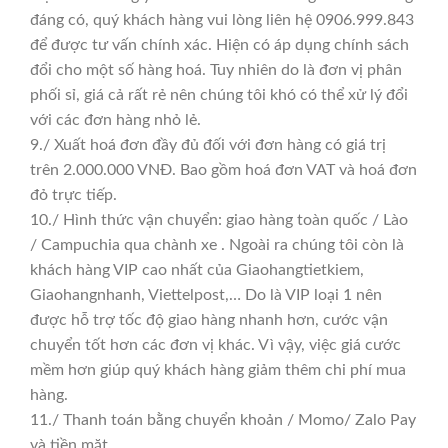
đáng có, quý khách hàng vui lòng liên hệ 0906.999.843
để được tư vấn chính xác. Hiện có áp dụng chính sách
đổi cho một số hàng hoá. Tuy nhiên do là đơn vị phân
phối sỉ, giá cả rất rẻ nên chúng tôi khó có thể xử lý đổi
với các đơn hàng nhỏ lẻ.
9./ Xuất hoá đơn đầy đủ đối với đơn hàng có giá trị
trên 2.000.000 VNĐ. Bao gồm hoá đơn VAT và hoá đơn
đỏ trực tiếp.
10./ Hình thức vận chuyển: giao hàng toàn quốc / Lào
/ Campuchia qua chành xe . Ngoài ra chúng tôi còn là
khách hàng VIP cao nhất của Giaohangtietkiem,
Giaohangnhanh, Viettelpost,… Do là VIP loại 1 nên
được hỗ trợ tốc độ giao hàng nhanh hơn, cước vận
chuyển tốt hơn các đơn vị khác. Vì vậy, việc giá cước
mềm hơn giúp quý khách hàng giảm thêm chi phí mua
hàng.
11./ Thanh toán bằng chuyển khoản / Momo/ Zalo Pay
và tiền mặt.