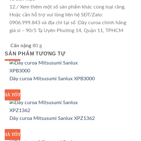
12./ Xem thêm một số sản phẩm khác cùng loại răng.
Hoặc cần hỗ trợ vui lòng liên hệ SĐT/Zalo:
0906.999.843 và địa chỉ tại số :Dây curoa chính hãng
giá sỉ – 90/5 Tạ Uyên Phường 14, Quận 11, TPHCM
Cân nặng
80 g
SẢN PHẨM TƯƠNG TỰ
GIÁ TỐT
GIÁ SỈ
Dây curoa Mitsusumi Sanlux XPB3000
GIÁ TỐT
GIÁ SỈ
Dây curoa Mitsusumi Sanlux XPZ1362
GIÁ TỐT
GIÁ SỈ