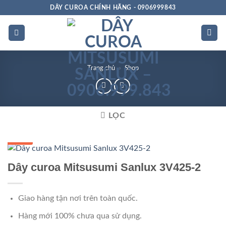
Bỏ
DÂY CUROA CHÍNH HÃNG - 0906999843
qua
nội
dung
Trang chủ
»
Shop
LỌC
GIÁ TỐT
Dây curoa Mitsusumi Sanlux 3V425-2
Giao hàng tận nơi trên toàn quốc.
Hàng mới 100% chưa qua sử dụng.