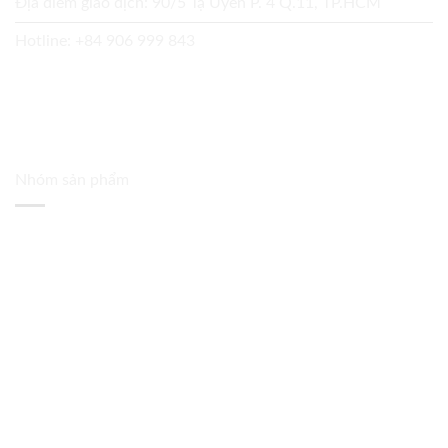
Địa điểm giao dịch: 90/5 Tạ Uyên P. 4 Q.11, TP.HCM
Hotline:
+84 906 999 843
Nhóm sản phẩm