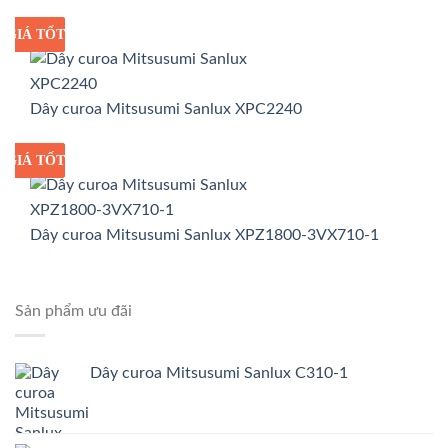
GIÁ TỐT
GIÁ SỈ
Dây curoa Mitsusumi Sanlux XPC2240
GIÁ TỐT
GIÁ SỈ
Dây curoa Mitsusumi Sanlux XPZ1800-3VX710-1
Sản phẩm ưu đãi
Dây curoa Mitsusumi Sanlux C310-1