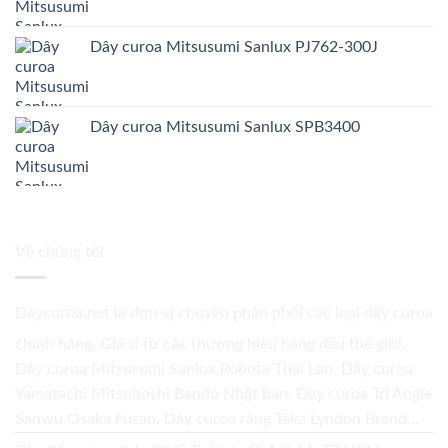
Dây curoa Mitsusumi Sanlux PJ762-300J
Dây curoa Mitsusumi Sanlux SPB3400
Về chúng tôi
Daycuroa.net
là đơn vị chuyên phân phối các loại dây curoa
chính hãng. Giá sỉ từ các thương hiệu hàng đầu thế giới.
Dây curoa Mitsusumi Sanlux Robota Thái Lan. Dây curoa
Yamatachi Mitsuboshi Bando Nhật bản. Dây curoa Tri Angle
Sanwu Osaka Fusan. Dây curoa răng Taka Lyndon Brand...