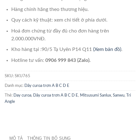
Hàng chính hãng theo thương hiệu.
Quy cách kỹ thuật: xem chi tiết ở phía dưới.
Hoá đơn chứng từ đầy đủ cho đơn hàng trên
2.000.000VNĐ.
Kho hàng tại :90/5 Tạ Uyên P14 Q11
(Xem bản đồ)
.
Hotline tư vấn:
0906 999 843 (Zalo).
SKU:
SKU765
Danh mục:
Dây curoa trơn A B C D E
Thẻ:
Day curoa
,
Dây curoa trơn A B C D E
,
Mitsusumi Sanlux
,
Sanwu
,
Tri
Angle
MÔ TẢ
THÔNG TIN BỔ SUNG