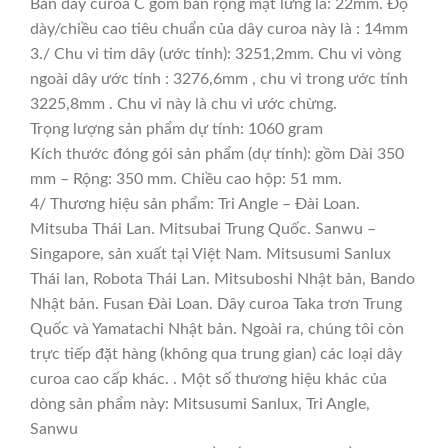
Bản dây curoa C gồm bản rộng mặt lưng là: 22mm. Độ
dày/chiều cao tiêu chuẩn của dây curoa này là : 14mm
3./ Chu vi tim dây (ước tính): 3251,2mm. Chu vi vòng
ngoài dây ước tính : 3276,6mm , chu vi trong ước tính
3225,8mm . Chu vi này là chu vi ước chừng.
Trọng lượng sản phẩm dự tính: 1060 gram
Kích thước đóng gói sản phẩm (dự tính): gồm Dài 350
mm – Rộng: 350 mm. Chiều cao hộp: 51 mm.
4/ Thương hiệu sản phẩm: Tri Angle – Đài Loan.
Mitsuba Thái Lan. Mitsubai Trung Quốc. Sanwu –
Singapore, sản xuất tại Việt Nam. Mitsusumi Sanlux
Thái lan, Robota Thái Lan. Mitsuboshi Nhật bản, Bando
Nhật bản. Fusan Đài Loan. Dây curoa Taka trơn Trung
Quốc và Yamatachi Nhật bản. Ngoài ra, chúng tôi còn
trực tiếp đặt hàng (không qua trung gian) các loại dây
curoa cao cấp khác. . Một số thương hiệu khác của
dòng sản phẩm này: Mitsusumi Sanlux, Tri Angle,
Sanwu