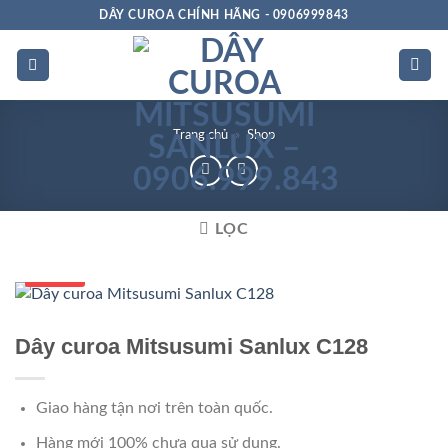
Bỏ
DÂY CUROA CHÍNH HÃNG - 0906999843
qua
nội
dung
Trang chủ
»
Shop
LỌC
Số 1 VN
Dây curoa Mitsusumi Sanlux C128
Giao hàng tận nơi trên toàn quốc.
Hàng mới 100% chưa qua sử dụng.