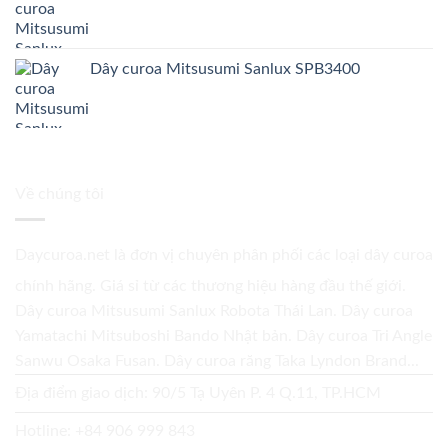
Dây curoa Mitsusumi Sanlux SPB3400
Về chúng tôi
Daycuroa.net
là đơn vị chuyên phân phối các loại dây curoa
chính hãng. Giá sỉ từ các thương hiệu hàng đầu thế giới.
Dây curoa Mitsusumi Sanlux Robota Thái Lan. Dây curoa
Yamatachi Mitsuboshi Bando Nhật bản. Dây curoa Tri Angle
Sanwu Osaka Fusan. Dây curoa răng Taka Lyndon Brand...
Địa điểm giao dịch: 90/5 Tạ Uyên P. 4 Q.11, TP.HCM
Hotline:
+84 906 999 843