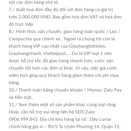
với các đơn hàng nhỏ lẻ.
7./ Xuất hoá đơn đầy đủ đối với đơn hàng có giá trị
trên 2.000.000 VNĐ. Bao gồm hoá đơn VAT và hoá đơn
đỏ trực tiếp.
8./ Hình thức vận chuyển: giao hàng toàn quốc / Lào /
Campuchia qua chành xe . Ngoài ra chúng tôi còn là
khách hàng VIP cao nhất của Giaohangtietkiem,
Giaohangnhanh, Viettelpost,… Do là VIP loại 1 nên
được hỗ trợ tốc độ giao hàng nhanh hơn, cước vận
chuyển tốt hơn các đơn vị khác. Vì vậy, việc giá cước
mềm hơn giúp quý khách hàng giảm thêm chi phí mua
hàng.
10./ Thanh toán bằng chuyển khoản / Momo/ Zalo Pay
và tiền mặt.
11./ Xem thêm một số sản phẩm khác cùng loại răng.
Hoặc cần hỗ trợ vui lòng liên hệ SĐT/Zalo:
0906.999.843. Địa chỉ kho hàng tại số : Dây curoa
chính hãng giá sỉ – 90/5 Tạ Uyên Phường 14, Quận 11,