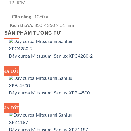
TPHCM
Cân nặng
1060 g
Kích thước
350 × 350 × 51 mm
SẢN PHẨM TƯƠNG TỰ
GIÁ TỐT
GIÁ SỈ
Dây curoa Mitsusumi Sanlux XPC4280-2
GIÁ TỐT
GIÁ SỈ
Dây curoa Mitsusumi Sanlux XPB-4500
GIÁ TỐT
GIÁ SỈ
Dây curoa Mitsusumi Sanlux XPZ1187