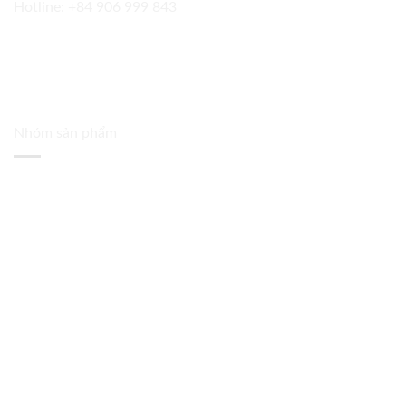
Hotline:
+84 906 999 843
Nhóm sản phẩm