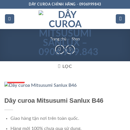
Bỏ
DÂY CUROA CHÍNH HÃNG - 0906999843
qua
nội
dung
Trang chủ
»
Shop
LỌC
Số 1 VN
Dây curoa Mitsusumi Sanlux B46
Giao hàng tận nơi trên toàn quốc.
Hàng mới 100% chưa qua sử dụng.