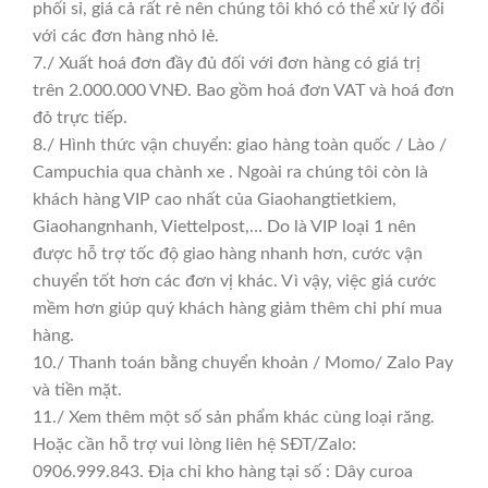
phối sỉ, giá cả rất rẻ nên chúng tôi khó có thể xử lý đổi
với các đơn hàng nhỏ lẻ.
7./ Xuất hoá đơn đầy đủ đối với đơn hàng có giá trị
trên 2.000.000 VNĐ. Bao gồm hoá đơn VAT và hoá đơn
đỏ trực tiếp.
8./ Hình thức vận chuyển: giao hàng toàn quốc / Lào /
Campuchia qua chành xe . Ngoài ra chúng tôi còn là
khách hàng VIP cao nhất của Giaohangtietkiem,
Giaohangnhanh, Viettelpost,… Do là VIP loại 1 nên
được hỗ trợ tốc độ giao hàng nhanh hơn, cước vận
chuyển tốt hơn các đơn vị khác. Vì vậy, việc giá cước
mềm hơn giúp quý khách hàng giảm thêm chi phí mua
hàng.
10./ Thanh toán bằng chuyển khoản / Momo/ Zalo Pay
và tiền mặt.
11./ Xem thêm một số sản phẩm khác cùng loại răng.
Hoặc cần hỗ trợ vui lòng liên hệ SĐT/Zalo:
0906.999.843. Địa chỉ kho hàng tại số : Dây curoa