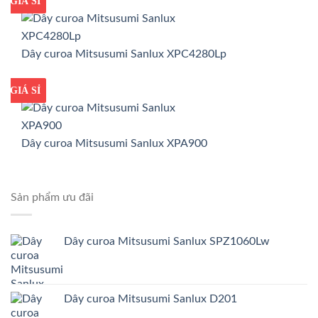
GIÁ TỐT
GIÁ SỈ
Dây curoa Mitsusumi Sanlux XPC4280Lp
GIÁ TỐT
GIÁ SỈ
Dây curoa Mitsusumi Sanlux XPA900
Sản phẩm ưu đãi
Dây curoa Mitsusumi Sanlux SPZ1060Lw
Dây curoa Mitsusumi Sanlux D201