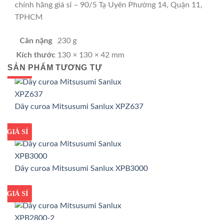
chính hãng giá sỉ – 90/5 Tạ Uyên Phường 14, Quận 11,
TPHCM
Cân nặng
230 g
Kích thước
130 × 130 × 42 mm
SẢN PHẨM TƯƠNG TỰ
GIÁ TỐT
GIÁ SỈ
Dây curoa Mitsusumi Sanlux XPZ637
GIÁ TỐT
GIÁ SỈ
Dây curoa Mitsusumi Sanlux XPB3000
GIÁ TỐT
GIÁ SỈ