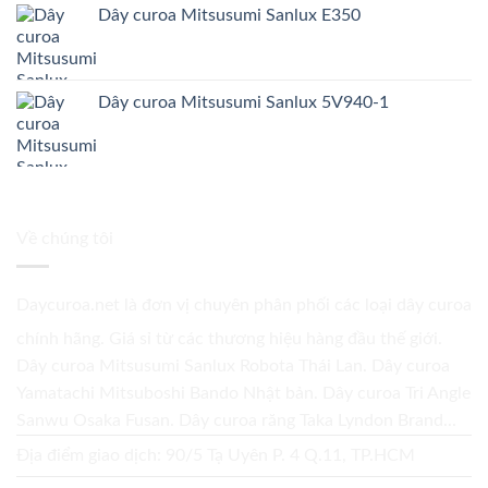
Dây curoa Mitsusumi Sanlux E350
Dây curoa Mitsusumi Sanlux 5V940-1
Về chúng tôi
Daycuroa.net
là đơn vị chuyên phân phối các loại dây curoa
chính hãng. Giá sỉ từ các thương hiệu hàng đầu thế giới.
Dây curoa Mitsusumi Sanlux Robota Thái Lan. Dây curoa
Yamatachi Mitsuboshi Bando Nhật bản. Dây curoa Tri Angle
Sanwu Osaka Fusan. Dây curoa răng Taka Lyndon Brand...
Địa điểm giao dịch: 90/5 Tạ Uyên P. 4 Q.11, TP.HCM