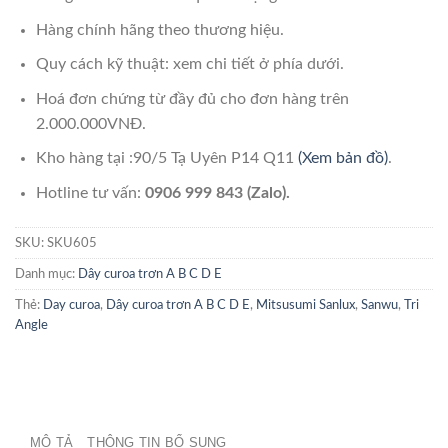
Hàng chính hãng theo thương hiệu.
Quy cách kỹ thuật: xem chi tiết ở phía dưới.
Hoá đơn chứng từ đầy đủ cho đơn hàng trên
2.000.000VNĐ.
Kho hàng tại :90/5 Tạ Uyên P14 Q11
(Xem bản đồ)
.
Hotline tư vấn:
0906 999 843 (Zalo).
SKU:
SKU605
Danh mục:
Dây curoa trơn A B C D E
Thẻ:
Day curoa
,
Dây curoa trơn A B C D E
,
Mitsusumi Sanlux
,
Sanwu
,
Tri
Angle
MÔ TẢ
THÔNG TIN BỔ SUNG