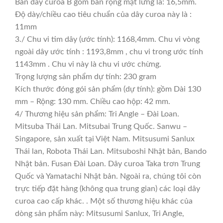
Bản dây curoa B gồm bản rộng mặt lưng là: 16,5mm.
Độ dày/chiều cao tiêu chuẩn của dây curoa này là :
11mm
3./ Chu vi tim dây (ước tính): 1168,4mm. Chu vi vòng
ngoài dây ước tính : 1193,8mm , chu vi trong ước tính
1143mm . Chu vi này là chu vi ước chừng.
Trọng lượng sản phẩm dự tính: 230 gram
Kích thước đóng gói sản phẩm (dự tính): gồm Dài 130
mm – Rộng: 130 mm. Chiều cao hộp: 42 mm.
4/ Thương hiệu sản phẩm: Tri Angle – Đài Loan.
Mitsuba Thái Lan. Mitsubai Trung Quốc. Sanwu –
Singapore, sản xuất tại Việt Nam. Mitsusumi Sanlux
Thái lan, Robota Thái Lan. Mitsuboshi Nhật bản, Bando
Nhật bản. Fusan Đài Loan. Dây curoa Taka trơn Trung
Quốc và Yamatachi Nhật bản. Ngoài ra, chúng tôi còn
trực tiếp đặt hàng (không qua trung gian) các loại dây
curoa cao cấp khác. . Một số thương hiệu khác của
dòng sản phẩm này: Mitsusumi Sanlux, Tri Angle,