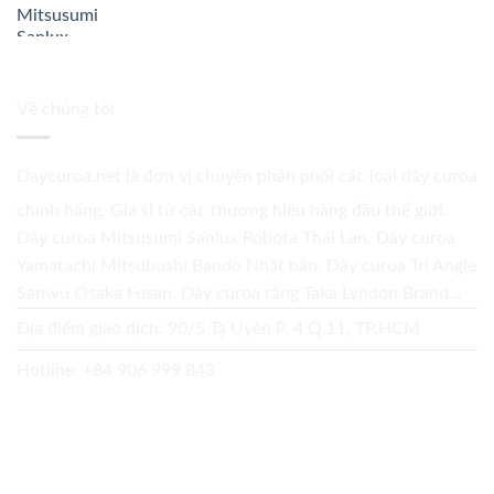
Về chúng tôi
Daycuroa.net
là đơn vị chuyên phân phối các loại dây curoa
chính hãng. Giá sỉ từ các thương hiệu hàng đầu thế giới.
Dây curoa Mitsusumi Sanlux Robota Thái Lan. Dây curoa
Yamatachi Mitsuboshi Bando Nhật bản. Dây curoa Tri Angle
Sanwu Osaka Fusan. Dây curoa răng Taka Lyndon Brand...
Địa điểm giao dịch: 90/5 Tạ Uyên P. 4 Q.11, TP.HCM
Hotline:
+84 906 999 843