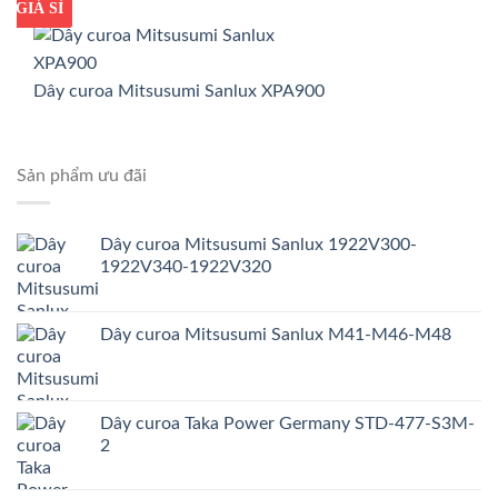
GIÁ TỐT
GIÁ SỈ
Dây curoa Mitsusumi Sanlux XPA900
Sản phẩm ưu đãi
Dây curoa Mitsusumi Sanlux 1922V300-
1922V340-1922V320
Dây curoa Mitsusumi Sanlux M41-M46-M48
Dây curoa Taka Power Germany STD-477-S3M-
2