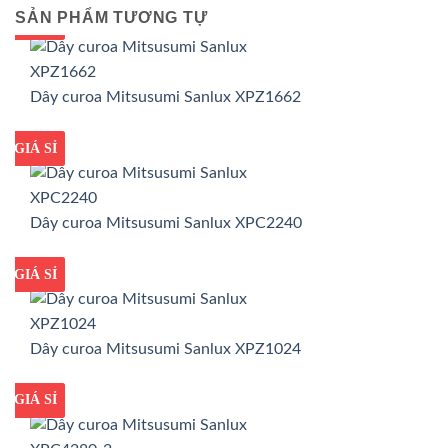
SẢN PHẨM TƯƠNG TỰ
GIÁ TỐT
GIÁ SỈ
Dây curoa Mitsusumi Sanlux XPZ1662
GIÁ TỐT
GIÁ SỈ
Dây curoa Mitsusumi Sanlux XPC2240
GIÁ TỐT
GIÁ SỈ
Dây curoa Mitsusumi Sanlux XPZ1024
GIÁ TỐT
GIÁ SỈ