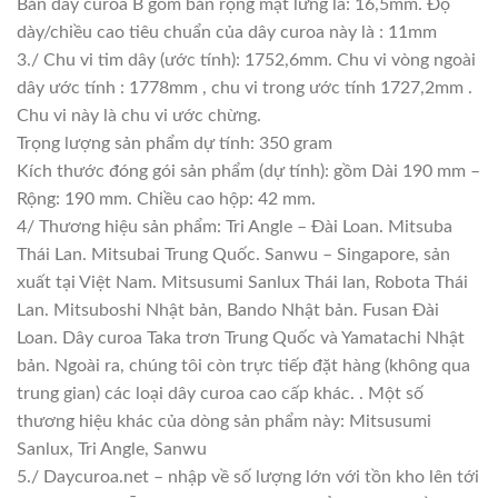
Bản dây curoa B gồm bản rộng mặt lưng là: 16,5mm. Độ
dày/chiều cao tiêu chuẩn của dây curoa này là : 11mm
3./ Chu vi tim dây (ước tính): 1752,6mm. Chu vi vòng ngoài
dây ước tính : 1778mm , chu vi trong ước tính 1727,2mm .
Chu vi này là chu vi ước chừng.
Trọng lượng sản phẩm dự tính: 350 gram
Kích thước đóng gói sản phẩm (dự tính): gồm Dài 190 mm –
Rộng: 190 mm. Chiều cao hộp: 42 mm.
4/ Thương hiệu sản phẩm: Tri Angle – Đài Loan. Mitsuba
Thái Lan. Mitsubai Trung Quốc. Sanwu – Singapore, sản
xuất tại Việt Nam. Mitsusumi Sanlux Thái lan, Robota Thái
Lan. Mitsuboshi Nhật bản, Bando Nhật bản. Fusan Đài
Loan. Dây curoa Taka trơn Trung Quốc và Yamatachi Nhật
bản. Ngoài ra, chúng tôi còn trực tiếp đặt hàng (không qua
trung gian) các loại dây curoa cao cấp khác. . Một số
thương hiệu khác của dòng sản phẩm này: Mitsusumi
Sanlux, Tri Angle, Sanwu
5./ Daycuroa.net – nhập về số lượng lớn với tồn kho lên tới