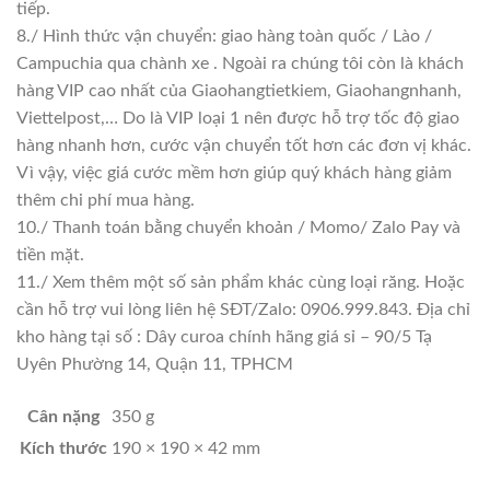
tiếp.
8./ Hình thức vận chuyển: giao hàng toàn quốc / Lào /
Campuchia qua chành xe . Ngoài ra chúng tôi còn là khách
hàng VIP cao nhất của Giaohangtietkiem, Giaohangnhanh,
Viettelpost,… Do là VIP loại 1 nên được hỗ trợ tốc độ giao
hàng nhanh hơn, cước vận chuyển tốt hơn các đơn vị khác.
Vì vậy, việc giá cước mềm hơn giúp quý khách hàng giảm
thêm chi phí mua hàng.
10./ Thanh toán bằng chuyển khoản / Momo/ Zalo Pay và
tiền mặt.
11./ Xem thêm một số sản phẩm khác cùng loại răng. Hoặc
cần hỗ trợ vui lòng liên hệ SĐT/Zalo: 0906.999.843. Địa chỉ
kho hàng tại số : Dây curoa chính hãng giá sỉ – 90/5 Tạ
Uyên Phường 14, Quận 11, TPHCM
Cân nặng
350 g
Kích thước
190 × 190 × 42 mm