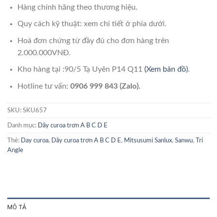
Hàng chính hãng theo thương hiệu.
Quy cách kỹ thuật: xem chi tiết ở phía dưới.
Hoá đơn chứng từ đầy đủ cho đơn hàng trên
2.000.000VNĐ.
Kho hàng tại :90/5 Tạ Uyên P14 Q11
(Xem bản đồ)
.
Hotline tư vấn:
0906 999 843 (Zalo).
SKU:
SKU657
Danh mục:
Dây curoa trơn A B C D E
Thẻ:
Day curoa
,
Dây curoa trơn A B C D E
,
Mitsusumi Sanlux
,
Sanwu
,
Tri
Angle
MÔ TẢ