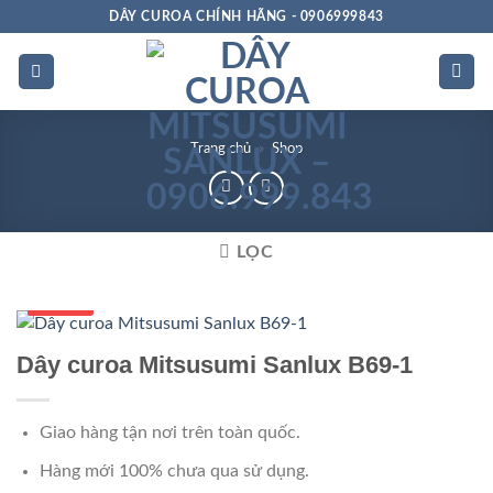
Bỏ
DÂY CUROA CHÍNH HÃNG - 0906999843
qua
nội
dung
Trang chủ
»
Shop
LỌC
Số 1 VN
Dây curoa Mitsusumi Sanlux B69-1
Giao hàng tận nơi trên toàn quốc.
Hàng mới 100% chưa qua sử dụng.