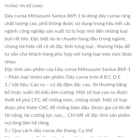
THÔNG TIN BỔ SUNG
Dây curoa Mitsusumi Sanlux B69-1 là dòng dây curoa răng
chất lượng cao, phổ thông được sử dụng trong hầu hết các
ngành công nghiệp sản xuất từ ly hợp nhỏ đến những loại
buli rất lớn. Đặc biệt do là chuyên hàng đầu trong ngành,
chúng tôi hiểu rất rõ về đặc tính từng loại , thương hiệu để
tư vấn cho khách hàng phù hợp với từng loại máy móc khác
nhau.
Đặc tính sản phẩm của Dây curoa Mitsusumi Sanlux B69-1
– Phân loại nhóm sản phẩm: Dây curoa trơn A B C D E
1./ Vật liệu: Cao su – có độ đậm đặc cao, lõi thường bằng
bố hoặc xoắn lõi kiểu kim cương. Một số loại cao su được
thiết kế phủ CFC để chống mòn, chống nhiệt. Một số loại
được phủ thêm CKC để chống bám dầu. Được gia cố lõi để
tải nặng, tải cường lực cao,… Chi tiết về đặc tính sản phẩm
vui lòng liên hệ riêng.
2./ Quy cách dây curoa đai thang. Cụ thể