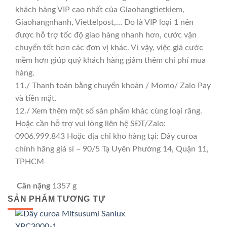
khách hàng VIP cao nhất của Giaohangtietkiem,
Giaohangnhanh, Viettelpost,… Do là VIP loại 1 nên
được hỗ trợ tốc độ giao hàng nhanh hơn, cước vận
chuyển tốt hơn các đơn vị khác. Vì vậy, việc giá cước
mềm hơn giúp quý khách hàng giảm thêm chi phí mua
hàng.
11./ Thanh toán bằng chuyển khoản / Momo/ Zalo Pay
và tiền mặt.
12./ Xem thêm một số sản phẩm khác cùng loại răng.
Hoặc cần hỗ trợ vui lòng liên hệ SĐT/Zalo:
0906.999.843 Hoặc địa chỉ kho hàng tại: Dây curoa
chính hãng giá sỉ – 90/5 Tạ Uyên Phường 14, Quận 11,
TPHCM
Cân nặng
1357 g
SẢN PHẨM TƯƠNG TỰ
GIÁ TỐT
GIÁ SỈ