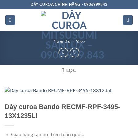
Bỏ
DÂY CUROA CHÍNH HÃNG - 0906999843
qua
nội
dung
Trang chủ
»
Shop
LỌC
Chất
lượng
Dây curoa Bando RECMF-RPF-3495-
13X1235Li
Giao hàng tận nơi trên toàn quốc.