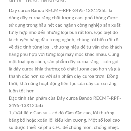
MÔ TẢ
THÔNG TIN BỔ SUNG
Dây curoa Bando RECMF-RPF-3495-13X1235Li là
dòng dây curoa răng chất lượng cao, phổ thông được
sử dụng trong hầu hết các ngành công nghiệp sản xuất
từ ly hợp nhỏ đến những loại buli rất lớn. Đặc biệt do
là chuyên hàng đầu trong ngành, chúng tôi hiểu rất rõ
về đặc tính từng loại , thương hiệu để tư vấn cho khách
hàng phù hợp với từng loại máy móc khác nhau. Cùng
một loại quy cách, sản phẩm dây curoa răng – còn gọi
là dây curoa khía thường có chất lượng cao hơn và giá
thành đắc hơn so với sản phẩm dây curoa trơn. Đồng
thời, khả năng hoạt động liên tục của dây curoa răng
luôn tốt hơn.
Đặc tính sản phẩm của Dây curoa Bando RECMF-RPF-
3495-13X1235Li
1./ Vật liệu: Cao su – có độ đậm đặc cao, lõi thường
bằng bố hoặc xoắn lõi kiểu kim cương. Một số loại cao
su được thiết kế phủ CFC để chống mòn, chống nhiệt.