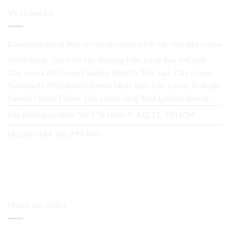
Về chúng tôi
Daycuroa.net
là đơn vị chuyên phân phối các loại dây curoa
chính hãng. Giá sỉ từ các thương hiệu hàng đầu thế giới.
Dây curoa Mitsusumi Sanlux Robota Thái Lan. Dây curoa
Yamatachi Mitsuboshi Bando Nhật bản. Dây curoa Tri Angle
Sanwu Osaka Fusan. Dây curoa răng Taka Lyndon Brand...
Địa điểm giao dịch: 90/5 Tạ Uyên P. 4 Q.11, TP.HCM
Hotline:
+84 906 999 843
Nhóm sản phẩm