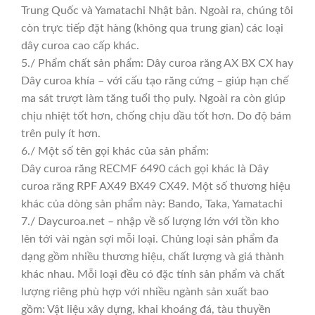
Trung Quốc và Yamatachi Nhật bản. Ngoài ra, chúng tôi
còn trực tiếp đặt hàng (không qua trung gian) các loại
dây curoa cao cấp khác.
5./ Phẩm chất sản phẩm: Dây curoa răng AX BX CX hay
Dây curoa khía – với cấu tạo răng cứng – giúp hạn chế
ma sát trượt làm tăng tuổi thọ puly. Ngoài ra còn giúp
chịu nhiệt tốt hơn, chống chịu dầu tốt hơn. Do độ bám
trên puly ít hơn.
6./ Một số tên gọi khác của sản phẩm:
Dây curoa răng RECMF 6490 cách gọi khác là Dây
curoa răng RPF AX49 BX49 CX49. Một số thương hiệu
khác của dòng sản phẩm này: Bando, Taka, Yamatachi
7./ Daycuroa.net – nhập về số lượng lớn với tồn kho
lên tới vài ngàn sợi mỗi loại. Chủng loại sản phẩm đa
dạng gồm nhiều thương hiệu, chất lượng và giá thành
khác nhau. Mỗi loại đều có đặc tính sản phẩm và chất
lượng riêng phù hợp với nhiều ngành sản xuất bao
gồm: Vật liệu xây dựng, khai khoáng đá, tàu thuyền