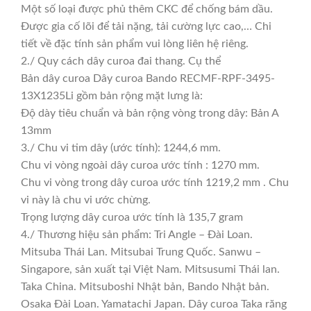
Một số loại được phủ thêm CKC để chống bám dầu.
Được gia cố lõi để tải nặng, tải cường lực cao,… Chi
tiết về đặc tính sản phẩm vui lòng liên hệ riêng.
2./ Quy cách dây curoa đai thang. Cụ thể
Bản dây curoa Dây curoa Bando RECMF-RPF-3495-
13X1235Li gồm bản rộng mặt lưng là:
Độ dày tiêu chuẩn và bản rộng vòng trong dây: Bản A
13mm
3./ Chu vi tim dây (ước tính): 1244,6 mm.
Chu vi vòng ngoài dây curoa ước tính : 1270 mm.
Chu vi vòng trong dây curoa ước tính 1219,2 mm . Chu
vi này là chu vi ước chừng.
Trọng lượng dây curoa ước tính là 135,7 gram
4./ Thương hiệu sản phẩm: Tri Angle – Đài Loan.
Mitsuba Thái Lan. Mitsubai Trung Quốc. Sanwu –
Singapore, sản xuất tại Việt Nam. Mitsusumi Thái lan.
Taka China. Mitsuboshi Nhật bản, Bando Nhật bản.
Osaka Đài Loan. Yamatachi Japan. Dây curoa Taka răng