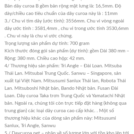
Bản dây curoa B gồm bản rộng mặt lưng là: 16,5mm. Độ
dày/chiều cao tiêu chuẩn của dây curoa này là : 11mm
3./ Chu vi tim dây (ước tính): 3556mm. Chu vi vòng ngoài
dây ước tính : 3581,4mm , chu vi trong ước tính 3530,6mm
. Chu vi này là chu vi ước chừng.
Trọng lượng sản phẩm dự tính: 700 gram
Kích thước đóng gói sản phẩm (dự tính): gồm Dài 380 mm –
Rộng: 380 mm. Chiều cao hộp: 42 mm.
4/ Thương hiệu sản phẩm: Tri Angle – Đài Loan. Mitsuba
Thái Lan. Mitsubai Trung Quốc. Sanwu – Singapore, sản
xuất tại Việt Nam. Mitsusumi Sanlux Thái lan, Robota Thái
Lan. Mitsuboshi Nhật bản, Bando Nhật bản. Fusan Đài
Loan. Dây curoa Taka trơn Trung Quốc và Yamatachi Nhật
bản. Ngoài ra, chúng tôi còn trực tiếp đặt hàng (không qua
trung gian) các loại dây curoa cao cấp khác. . Một số
thương hiệu khác của dòng sản phẩm này: Mitsusumi
Sanlux, Tri Angle, Sanwu
5./ Daycuroa.net – nhập về số lượng lớn với tồn kho lên tới