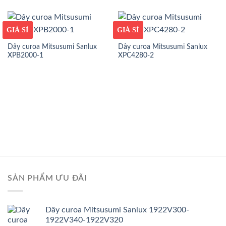
GIÁ TỐT
GIÁ SỈ
GIÁ TỐT
GIÁ SỈ
Dây curoa Mitsusumi Sanlux
Dây curoa Mitsusumi Sanlux
XPB2000-1
XPC4280-2
SẢN PHẨM ƯU ĐÃI
Dây curoa Mitsusumi Sanlux 1922V300-
1922V340-1922V320