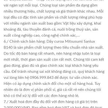
vài ngàn sợi mỗi loại. Chủng loại sản phẩm đa dạng gồm
nhiều thương hiệu, chất lượng và giá thành khác nhau. Mỗi
loại đều có đặc tính sản phẩm và chất lượng riêng phù hợp
với nhiều ngành sản xuất bao gồm: Vật liệu xây dựng, khai
khoáng đá, tàu thuyền đánh cá, nuôi trồng thuỷ sản, sản
xuất công nghiệp cao, công nghệ chính xác,…
6./ Chính sách bán hàng: Dây curoa Mitsusumi Sanlux
B140 là sản phẩm chất lượng theo tiêu chuẩn nhà sản xuất.
Do tốc độ bán hàng rất nhanh, nên hàng nhập luôn là loại
mới nhất, thời gian sản xuất còn rất mới. Chúng tôi cam kết
giao đúng, giao đủ và giao chính xác loại khách hàng yêu
cầu. Để tránh nhưng sai xót không đáng có, quý khách hàng
vui lòng liên hệ 0906.999.843 để được tư vấn chính xác.
Hiện có áp dụng chính sách đổi cho một số hàng hoá. Tuy
nhiên do là đơn vị phân phối sỉ, giá cả rất rẻ nên chúng tôi
khó có thể xử lý đổi với các đơn hàng nhỏ lẻ.
7./ Xuất hoá đơn đầy đủ đối với đơn hàng có giá trị trên
2.000.000 VNĐ. Bao gồm hoá đơn VAT và hoá đơn đỏ trực