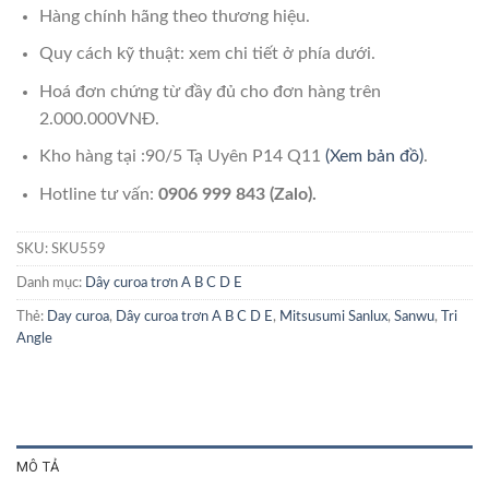
Hàng chính hãng theo thương hiệu.
Quy cách kỹ thuật: xem chi tiết ở phía dưới.
Hoá đơn chứng từ đầy đủ cho đơn hàng trên
2.000.000VNĐ.
Kho hàng tại :90/5 Tạ Uyên P14 Q11
(Xem bản đồ)
.
Hotline tư vấn:
0906 999 843 (Zalo).
SKU:
SKU559
Danh mục:
Dây curoa trơn A B C D E
Thẻ:
Day curoa
,
Dây curoa trơn A B C D E
,
Mitsusumi Sanlux
,
Sanwu
,
Tri
Angle
MÔ TẢ