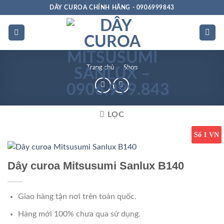
Bỏ
DÂY CUROA CHÍNH HÃNG - 0906999843
qua
nội
dung
Trang chủ
»
Shop
LỌC
Số 1 VN
Dây curoa Mitsusumi Sanlux B140
Giao hàng tận nơi trên toàn quốc.
Hàng mới 100% chưa qua sử dụng.