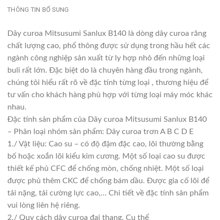
THÔNG TIN BỔ SUNG
Dây curoa Mitsusumi Sanlux B140 là dòng dây curoa răng
chất lượng cao, phổ thông được sử dụng trong hầu hết các
ngành công nghiệp sản xuất từ ly hợp nhỏ đến những loại
buli rất lớn. Đặc biệt do là chuyên hàng đầu trong ngành,
chúng tôi hiểu rất rõ về đặc tính từng loại , thương hiệu để
tư vấn cho khách hàng phù hợp với từng loại máy móc khác
nhau.
Đặc tính sản phẩm của Dây curoa Mitsusumi Sanlux B140
– Phân loại nhóm sản phẩm: Dây curoa trơn A B C D E
1./ Vật liệu: Cao su – có độ đậm đặc cao, lõi thường bằng
bố hoặc xoắn lõi kiểu kim cương. Một số loại cao su được
thiết kế phủ CFC để chống mòn, chống nhiệt. Một số loại
được phủ thêm CKC để chống bám dầu. Được gia cố lõi để
tải nặng, tải cường lực cao,… Chi tiết về đặc tính sản phẩm
vui lòng liên hệ riêng.
2./ Quy cách dây curoa đai thang. Cụ thể