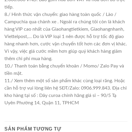
tiếp.
8./ Hình thức vận chuyển: giao hàng toàn quốc / Lào /
Campuchia qua chành xe . Ngoài ra chúng tôi còn là khách
hàng VIP cao nhất của Giaohangtietkiem, Giaohangnhanh,
Viettelpost,… Do là VIP loại 1 nên được hỗ trợ tốc độ giao
hàng nhanh hơn, cước vận chuyển tốt hơn các đơn vị khác.
Vì vậy, việc giá cước mềm hơn giúp quý khách hàng giảm
thêm chi phí mua hàng.
10./ Thanh toán bằng chuyển khoản / Momo/ Zalo Pay và
tiền mặt.
11./ Xem thêm một số sản phẩm khác cùng loại răng. Hoặc
cần hỗ trợ vui lòng liên hệ SĐT/Zalo: 0906.999.843. Địa chỉ
kho hàng tại số : Dây curoa chính hãng giá sỉ – 90/5 Tạ
Uyên Phường 14, Quận 11, TPHCM
SẢN PHẨM TƯƠNG TỰ