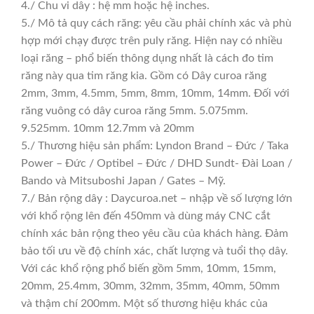
4./ Chu vi dây : hệ mm hoặc hệ inches.
5./ Mô tả quy cách răng: yêu cầu phải chính xác và phù
hợp mới chạy được trên puly răng. Hiện nay có nhiều
loại răng – phổ biến thông dụng nhất là cách đo tim
răng này qua tim răng kia. Gồm có Dây curoa răng
2mm, 3mm, 4.5mm, 5mm, 8mm, 10mm, 14mm. Đối với
răng vuông có dây curoa răng 5mm. 5.075mm.
9.525mm. 10mm 12.7mm và 20mm
5./ Thương hiệu sản phẩm: Lyndon Brand – Đức / Taka
Power – Đức / Optibel – Đức / DHD Sundt- Đài Loan /
Bando và Mitsuboshi Japan / Gates – Mỹ.
7./ Bản rộng dây : Daycuroa.net – nhập về số lượng lớn
với khổ rộng lên đến 450mm và dùng máy CNC cắt
chính xác bản rộng theo yêu cầu của khách hàng. Đảm
bảo tối ưu về độ chính xác, chất lượng và tuổi thọ dây.
Với các khổ rộng phổ biến gồm 5mm, 10mm, 15mm,
20mm, 25.4mm, 30mm, 32mm, 35mm, 40mm, 50mm
và thậm chí 200mm. Một số thương hiệu khác của