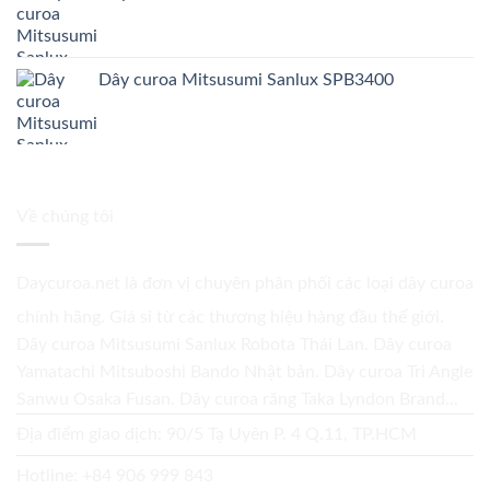
Dây curoa Mitsusumi Sanlux SPB3400
Về chúng tôi
Daycuroa.net
là đơn vị chuyên phân phối các loại dây curoa
chính hãng. Giá sỉ từ các thương hiệu hàng đầu thế giới.
Dây curoa Mitsusumi Sanlux Robota Thái Lan. Dây curoa
Yamatachi Mitsuboshi Bando Nhật bản. Dây curoa Tri Angle
Sanwu Osaka Fusan. Dây curoa răng Taka Lyndon Brand...
Địa điểm giao dịch: 90/5 Tạ Uyên P. 4 Q.11, TP.HCM
Hotline:
+84 906 999 843