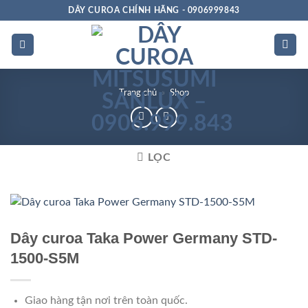
Bỏ
DÂY CUROA CHÍNH HÃNG - 0906999843
qua
nội
dung
Trang chủ
»
Shop
LỌC
Dây curoa Taka Power Germany STD-
1500-S5M
Giao hàng tận nơi trên toàn quốc.