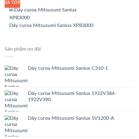
GIÁ TỐT
GIÁ SỈ
Dây curoa Mitsusumi Sanlux XPB3000
Sản phẩm ưu đãi
Dây curoa Mitsusumi Sanlux C310-1
Dây curoa Mitsusumi Sanlux 1922V384-
1922V390
Dây curoa Mitsusumi Sanlux 5V1200-A