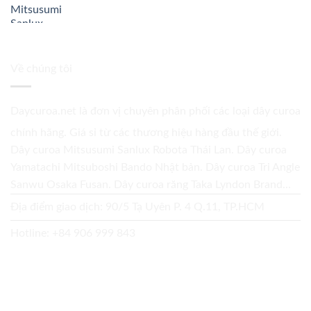
Về chúng tôi
Daycuroa.net
là đơn vị chuyên phân phối các loại dây curoa
chính hãng. Giá sỉ từ các thương hiệu hàng đầu thế giới.
Dây curoa Mitsusumi Sanlux Robota Thái Lan. Dây curoa
Yamatachi Mitsuboshi Bando Nhật bản. Dây curoa Tri Angle
Sanwu Osaka Fusan. Dây curoa răng Taka Lyndon Brand...
Địa điểm giao dịch: 90/5 Tạ Uyên P. 4 Q.11, TP.HCM
Hotline:
+84 906 999 843