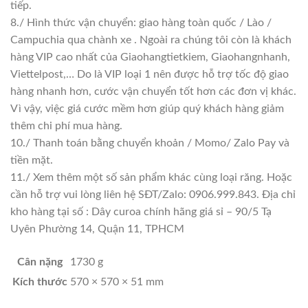
tiếp.
8./ Hình thức vận chuyển: giao hàng toàn quốc / Lào /
Campuchia qua chành xe . Ngoài ra chúng tôi còn là khách
hàng VIP cao nhất của Giaohangtietkiem, Giaohangnhanh,
Viettelpost,… Do là VIP loại 1 nên được hỗ trợ tốc độ giao
hàng nhanh hơn, cước vận chuyển tốt hơn các đơn vị khác.
Vì vậy, việc giá cước mềm hơn giúp quý khách hàng giảm
thêm chi phí mua hàng.
10./ Thanh toán bằng chuyển khoản / Momo/ Zalo Pay và
tiền mặt.
11./ Xem thêm một số sản phẩm khác cùng loại răng. Hoặc
cần hỗ trợ vui lòng liên hệ SĐT/Zalo: 0906.999.843. Địa chỉ
kho hàng tại số : Dây curoa chính hãng giá sỉ – 90/5 Tạ
Uyên Phường 14, Quận 11, TPHCM
Cân nặng
1730 g
Kích thước
570 × 570 × 51 mm