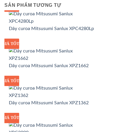
SẢN PHẨM TƯƠNG TỰ
GIÁ TỐT
GIÁ SỈ
Dây curoa Mitsusumi Sanlux XPC4280Lp
GIÁ TỐT
GIÁ SỈ
Dây curoa Mitsusumi Sanlux XPZ1662
GIÁ TỐT
GIÁ SỈ
Dây curoa Mitsusumi Sanlux XPZ1362
GIÁ TỐT
GIÁ SỈ