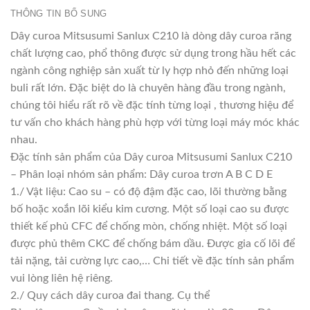
THÔNG TIN BỔ SUNG
Dây curoa Mitsusumi Sanlux C210 là dòng dây curoa răng
chất lượng cao, phổ thông được sử dụng trong hầu hết các
ngành công nghiệp sản xuất từ ly hợp nhỏ đến những loại
buli rất lớn. Đặc biệt do là chuyên hàng đầu trong ngành,
chúng tôi hiểu rất rõ về đặc tính từng loại , thương hiệu để
tư vấn cho khách hàng phù hợp với từng loại máy móc khác
nhau.
Đặc tính sản phẩm của Dây curoa Mitsusumi Sanlux C210
– Phân loại nhóm sản phẩm: Dây curoa trơn A B C D E
1./ Vật liệu: Cao su – có độ đậm đặc cao, lõi thường bằng
bố hoặc xoắn lõi kiểu kim cương. Một số loại cao su được
thiết kế phủ CFC để chống mòn, chống nhiệt. Một số loại
được phủ thêm CKC để chống bám dầu. Được gia cố lõi để
tải nặng, tải cường lực cao,… Chi tiết về đặc tính sản phẩm
vui lòng liên hệ riêng.
2./ Quy cách dây curoa đai thang. Cụ thể