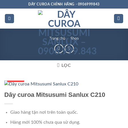
Bỏ
DÂY CUROA CHÍNH HÃNG - 0906999843
qua
nội
dung
Trang chủ
»
Shop
LỌC
Số 1 VN
Dây curoa Mitsusumi Sanlux C210
Giao hàng tận nơi trên toàn quốc.
Hàng mới 100% chưa qua sử dụng.