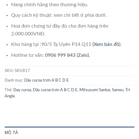
Hàng chính hãng theo thương hiệu.
Quy cách kỹ thuật: xem chi tiết ở phía dưới.
Hoá đơn chứng từ đầy đủ cho đơn hàng trên
2.000.000VNĐ.
Kho hàng tại :90/5 Tạ Uyên P14 Q11
(Xem bản đồ)
.
Hotline tư vấn:
0906 999 843 (Zalo).
SKU:
SKU817
Danh mục:
Dây curoa trơn A B C D E
Thẻ:
Day curoa
,
Dây curoa trơn A B C D E
,
Mitsusumi Sanlux
,
Sanwu
,
Tri
Angle
MÔ TẢ