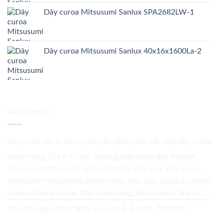
Dây curoa Mitsusumi Sanlux SPA2682LW-1
Dây curoa Mitsusumi Sanlux 40x16x1600La-2
Về chúng tôi
Daycuroa.net
là đơn vị chuyên phân phối các loại dây curoa
chính hãng. Giá sỉ từ các thương hiệu hàng đầu thế giới.
Dây curoa Mitsusumi Sanlux Robota Thái Lan. Dây curoa
Yamatachi Mitsuboshi Bando Nhật bản. Dây curoa Tri Angle
Sanwu Osaka Fusan. Dây curoa răng Taka Lyndon Brand...
Địa điểm giao dịch: 90/5 Tạ Uyên P. 4 Q.11, TP.HCM