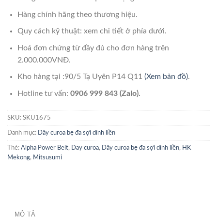
Hàng chính hãng theo thương hiệu.
Quy cách kỹ thuật: xem chi tiết ở phía dưới.
Hoá đơn chứng từ đầy đủ cho đơn hàng trên
2.000.000VNĐ.
Kho hàng tại :90/5 Tạ Uyên P14 Q11
(Xem bản đồ)
.
Hotline tư vấn:
0906 999 843 (Zalo).
SKU:
SKU1675
Danh mục:
Dây curoa bẹ đa sợi dính liền
Thẻ:
Alpha Power Belt
,
Day curoa
,
Dây curoa bẹ đa sợi dính liền
,
HK
Mekong
,
Mitsusumi
MÔ TẢ