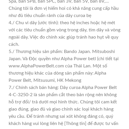
Spa, bản SPB, bản SPC, bản 3V, bản 5V, bản 8V,…
Chúng tôi là đơn vị hiếm hoi có khả năng cung cấp hầu
như đủ tiêu chuẩn rảnh của dây curoa bẹ
4./ Chu vi dây (ước tính): theo hệ inches hoặc hệ mét
với các tiêu chuẩn gồm vòng trong dây, tim dây và vòng
ngoài dây. Việc đo chính xác giúp tránh hao hụt về quy
cách.
5./ Thương hiệu sản phẩm: Bando Japan. Mitsuboshi
Japan. Và Độc quyền như Alpha Power betl (chi tiết tại
www.AlphaPowerBelt.com của Thái Lan. Một số
thương hiệu khác của dòng sản phẩm này: Alpha
Power Belt, Mitsusumi, HK Mekong
7./ Chính sách bán hàng: Dây curoa Alpha Power Belt
4-C-3250-2 là sản phẩm cắt theo bản rộng nên không
hỗ trợ đổi/ trả dưới mọi hình thức. Chúng tôi cam kết
giao đúng, giao đủ và giao chính xác loại khách hàng
yêu cầu. Để tránh nhưng sai xót không đáng có, quý
khách hàng vui lòng liên hệ [Thông tin] để được tư vấn