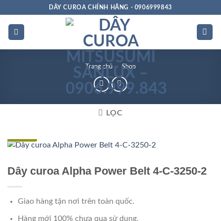
Bỏ
DÂY CUROA CHÍNH HÃNG - 0906999843
qua
nội
dung
Trang chủ
»
Shop
LỌC
Đặc biệt
Dây curoa Alpha Power Belt 4-C-3250-2
Giao hàng tận nơi trên toàn quốc.
Hàng mới 100% chưa qua sử dụng.