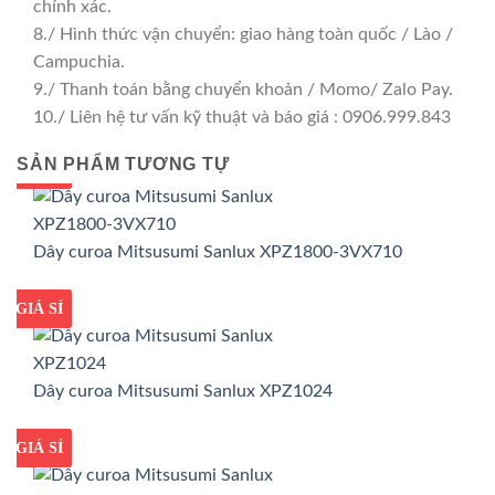
chính xác.
8./ Hình thức vận chuyển: giao hàng toàn quốc / Lào /
Campuchia.
9./ Thanh toán bằng chuyển khoản / Momo/ Zalo Pay.
10./ Liên hệ tư vấn kỹ thuật và báo giá : 0906.999.843
SẢN PHẨM TƯƠNG TỰ
GIÁ TỐT
GIÁ SỈ
Dây curoa Mitsusumi Sanlux XPZ1800-3VX710
GIÁ TỐT
GIÁ SỈ
Dây curoa Mitsusumi Sanlux XPZ1024
GIÁ TỐT
GIÁ SỈ