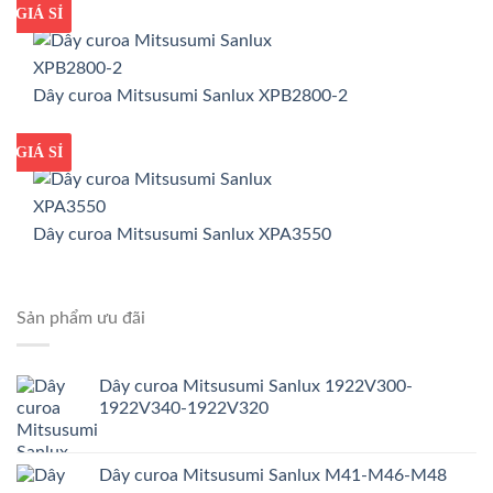
GIÁ TỐT
GIÁ SỈ
Dây curoa Mitsusumi Sanlux XPB2800-2
GIÁ TỐT
GIÁ SỈ
Dây curoa Mitsusumi Sanlux XPA3550
Sản phẩm ưu đãi
Dây curoa Mitsusumi Sanlux 1922V300-
1922V340-1922V320
Dây curoa Mitsusumi Sanlux M41-M46-M48