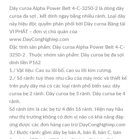
Dây curoa Alpha Power Belt 4-C-3250-2 là dòng dây
curoa đa sợi , kết dính ngay bằng nhiều rảnh. Loại dây
này hiệu độc quyền phân phối bởi Dây curoa Băng tải
VI PHÁT – đơn vị chủ quản của
www.DayCongNghiep.com
Đặc tính sản phẩm: Dây curoa Alpha Power Belt 4-C-
3250-2 . Thuộc nhóm sản phẩm: Dây curoa bẹ đa sợi
dính liền P162
1./ Vật liệu: Cao su lõi bố, cao su lõi kim cương.
2./ Số rảnh: tuỳ theo nhu cầu của máy móc và thiết kế
trên puly dây mà có các loại rảnh phổ biến sau: dây
curoa bẹ 2 rảnh. Dây curoa bẹ 3 rảnh. Dây curoa bẹ 4
rảnh.
Số rảnh lớn là các bẹ từ 4 đến 16 rảnh. Hiện nay hầu
như thị trường không có đơn vị nào có khả năng đáp
ứng được các đơn hàng cao trừ DayCongNghiep.com
3./ Bước rảnh: gồm dây bẹ bản A, bản B, bản C, bản