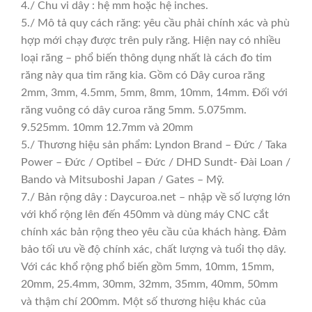
4./ Chu vi dây : hệ mm hoặc hệ inches.
5./ Mô tả quy cách răng: yêu cầu phải chính xác và phù
hợp mới chạy được trên puly răng. Hiện nay có nhiều
loại răng – phổ biến thông dụng nhất là cách đo tim
răng này qua tim răng kia. Gồm có Dây curoa răng
2mm, 3mm, 4.5mm, 5mm, 8mm, 10mm, 14mm. Đối với
răng vuông có dây curoa răng 5mm. 5.075mm.
9.525mm. 10mm 12.7mm và 20mm
5./ Thương hiệu sản phẩm: Lyndon Brand – Đức / Taka
Power – Đức / Optibel – Đức / DHD Sundt- Đài Loan /
Bando và Mitsuboshi Japan / Gates – Mỹ.
7./ Bản rộng dây : Daycuroa.net – nhập về số lượng lớn
với khổ rộng lên đến 450mm và dùng máy CNC cắt
chính xác bản rộng theo yêu cầu của khách hàng. Đảm
bảo tối ưu về độ chính xác, chất lượng và tuổi thọ dây.
Với các khổ rộng phổ biến gồm 5mm, 10mm, 15mm,
20mm, 25.4mm, 30mm, 32mm, 35mm, 40mm, 50mm
và thậm chí 200mm. Một số thương hiệu khác của