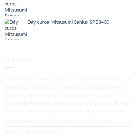
Dây curoa Mitsusumi Sanlux SPB3400
Về chúng tôi
Daycuroa.net
là đơn vị chuyên phân phối các loại dây curoa
chính hãng. Giá sỉ từ các thương hiệu hàng đầu thế giới.
Dây curoa Mitsusumi Sanlux Robota Thái Lan. Dây curoa
Yamatachi Mitsuboshi Bando Nhật bản. Dây curoa Tri Angle
Sanwu Osaka Fusan. Dây curoa răng Taka Lyndon Brand...
Địa điểm giao dịch: 90/5 Tạ Uyên P. 4 Q.11, TP.HCM
Hotline:
+84 906 999 843