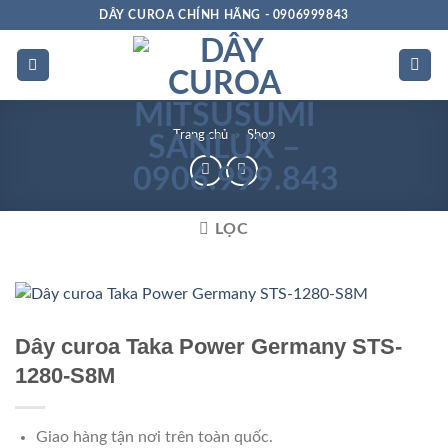
Bỏ
DÂY CUROA CHÍNH HÃNG - 0906999843
qua
nội
dung
Trang chủ
»
Shop
LỌC
Dây curoa Taka Power Germany STS-
1280-S8M
Giao hàng tận nơi trên toàn quốc.