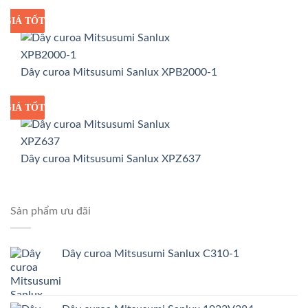
GIÁ TỐT
GIÁ SỈ
Dây curoa Mitsusumi Sanlux XPB2000-1
GIÁ TỐT
GIÁ SỈ
Dây curoa Mitsusumi Sanlux XPZ637
Sản phẩm ưu đãi
Dây curoa Mitsusumi Sanlux C310-1