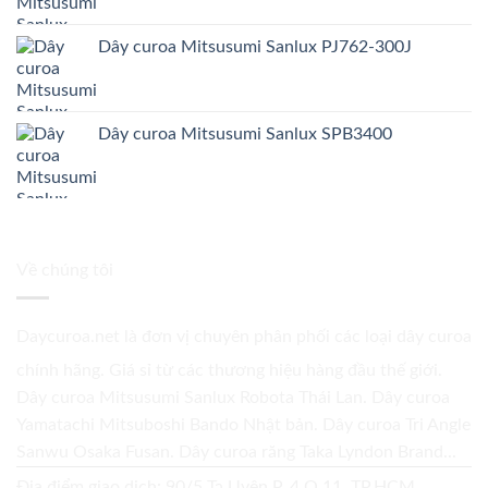
Dây curoa Mitsusumi Sanlux PJ762-300J
Dây curoa Mitsusumi Sanlux SPB3400
Về chúng tôi
Daycuroa.net
là đơn vị chuyên phân phối các loại dây curoa
chính hãng. Giá sỉ từ các thương hiệu hàng đầu thế giới.
Dây curoa Mitsusumi Sanlux Robota Thái Lan. Dây curoa
Yamatachi Mitsuboshi Bando Nhật bản. Dây curoa Tri Angle
Sanwu Osaka Fusan. Dây curoa răng Taka Lyndon Brand...
Địa điểm giao dịch: 90/5 Tạ Uyên P. 4 Q.11, TP.HCM