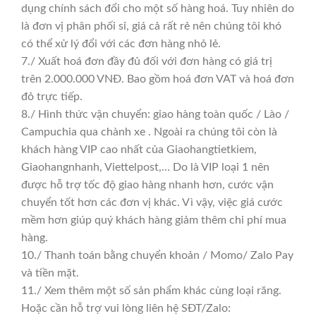
dụng chính sách đổi cho một số hàng hoá. Tuy nhiên do
là đơn vị phân phối sỉ, giá cả rất rẻ nên chúng tôi khó
có thể xử lý đổi với các đơn hàng nhỏ lẻ.
7./ Xuất hoá đơn đầy đủ đối với đơn hàng có giá trị
trên 2.000.000 VNĐ. Bao gồm hoá đơn VAT và hoá đơn
đỏ trực tiếp.
8./ Hình thức vận chuyển: giao hàng toàn quốc / Lào /
Campuchia qua chành xe . Ngoài ra chúng tôi còn là
khách hàng VIP cao nhất của Giaohangtietkiem,
Giaohangnhanh, Viettelpost,… Do là VIP loại 1 nên
được hỗ trợ tốc độ giao hàng nhanh hơn, cước vận
chuyển tốt hơn các đơn vị khác. Vì vậy, việc giá cước
mềm hơn giúp quý khách hàng giảm thêm chi phí mua
hàng.
10./ Thanh toán bằng chuyển khoản / Momo/ Zalo Pay
và tiền mặt.
11./ Xem thêm một số sản phẩm khác cùng loại răng.
Hoặc cần hỗ trợ vui lòng liên hệ SĐT/Zalo: