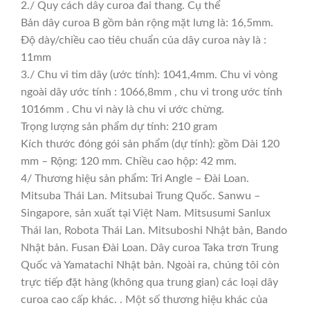
2./ Quy cách dây curoa đai thang. Cụ thể
Bản dây curoa B gồm bản rộng mặt lưng là: 16,5mm.
Độ dày/chiều cao tiêu chuẩn của dây curoa này là :
11mm
3./ Chu vi tim dây (ước tính): 1041,4mm. Chu vi vòng
ngoài dây ước tính : 1066,8mm , chu vi trong ước tính
1016mm . Chu vi này là chu vi ước chừng.
Trọng lượng sản phẩm dự tính: 210 gram
Kích thước đóng gói sản phẩm (dự tính): gồm Dài 120
mm – Rộng: 120 mm. Chiều cao hộp: 42 mm.
4/ Thương hiệu sản phẩm: Tri Angle – Đài Loan.
Mitsuba Thái Lan. Mitsubai Trung Quốc. Sanwu –
Singapore, sản xuất tại Việt Nam. Mitsusumi Sanlux
Thái lan, Robota Thái Lan. Mitsuboshi Nhật bản, Bando
Nhật bản. Fusan Đài Loan. Dây curoa Taka trơn Trung
Quốc và Yamatachi Nhật bản. Ngoài ra, chúng tôi còn
trực tiếp đặt hàng (không qua trung gian) các loại dây
curoa cao cấp khác. . Một số thương hiệu khác của