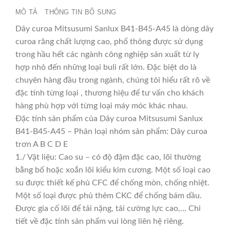
MÔ TẢ
THÔNG TIN BỔ SUNG
Dây curoa Mitsusumi Sanlux B41-B45-A45 là dòng dây
curoa răng chất lượng cao, phổ thông được sử dụng
trong hầu hết các ngành công nghiệp sản xuất từ ly
hợp nhỏ đến những loại buli rất lớn. Đặc biệt do là
chuyên hàng đầu trong ngành, chúng tôi hiểu rất rõ về
đặc tính từng loại , thương hiệu để tư vấn cho khách
hàng phù hợp với từng loại máy móc khác nhau.
Đặc tính sản phẩm của Dây curoa Mitsusumi Sanlux
B41-B45-A45 – Phân loại nhóm sản phẩm: Dây curoa
trơn A B C D E
1./ Vật liệu: Cao su – có độ đậm đặc cao, lõi thường
bằng bố hoặc xoắn lõi kiểu kim cương. Một số loại cao
su được thiết kế phủ CFC để chống mòn, chống nhiệt.
Một số loại được phủ thêm CKC để chống bám dầu.
Được gia cố lõi để tải nặng, tải cường lực cao,… Chi
tiết về đặc tính sản phẩm vui lòng liên hệ riêng.