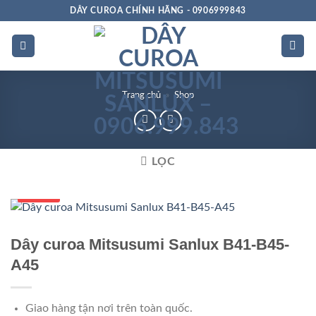
Bỏ
DÂY CUROA CHÍNH HÃNG - 0906999843
qua
nội
dung
Trang chủ
»
Shop
LỌC
Số 1 VN
Dây curoa Mitsusumi Sanlux B41-B45-
A45
Giao hàng tận nơi trên toàn quốc.