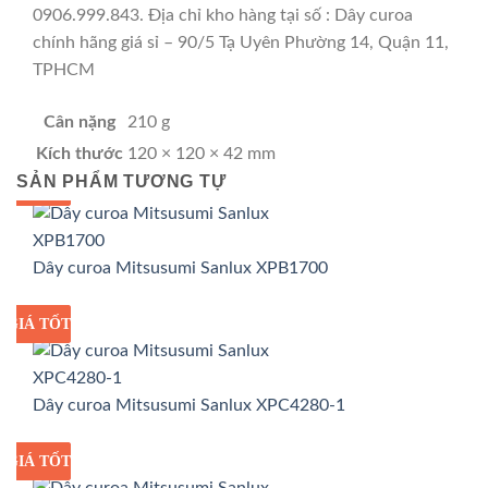
0906.999.843. Địa chỉ kho hàng tại số : Dây curoa
chính hãng giá sỉ – 90/5 Tạ Uyên Phường 14, Quận 11,
TPHCM
Cân nặng
210 g
Kích thước
120 × 120 × 42 mm
SẢN PHẨM TƯƠNG TỰ
GIÁ TỐT
GIÁ SỈ
Dây curoa Mitsusumi Sanlux XPB1700
GIÁ TỐT
GIÁ SỈ
Dây curoa Mitsusumi Sanlux XPC4280-1
GIÁ TỐT
GIÁ SỈ