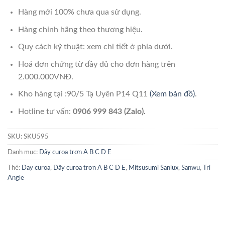
Hàng mới 100% chưa qua sử dụng.
Hàng chính hãng theo thương hiệu.
Quy cách kỹ thuật: xem chi tiết ở phía dưới.
Hoá đơn chứng từ đầy đủ cho đơn hàng trên
2.000.000VNĐ.
Kho hàng tại :90/5 Tạ Uyên P14 Q11
(Xem bản đồ)
.
Hotline tư vấn:
0906 999 843 (Zalo).
SKU:
SKU595
Danh mục:
Dây curoa trơn A B C D E
Thẻ:
Day curoa
,
Dây curoa trơn A B C D E
,
Mitsusumi Sanlux
,
Sanwu
,
Tri
Angle