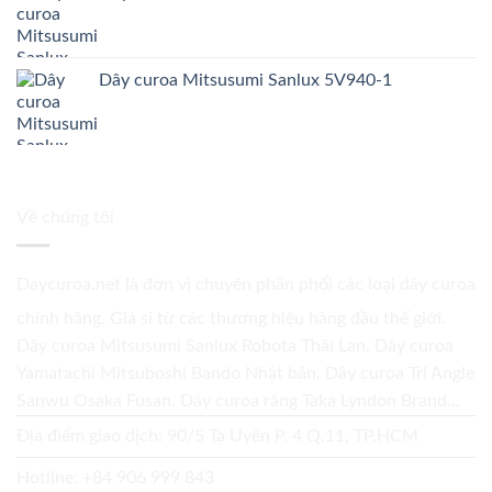
Dây curoa Mitsusumi Sanlux 5V940-1
Về chúng tôi
Daycuroa.net
là đơn vị chuyên phân phối các loại dây curoa
chính hãng. Giá sỉ từ các thương hiệu hàng đầu thế giới.
Dây curoa Mitsusumi Sanlux Robota Thái Lan. Dây curoa
Yamatachi Mitsuboshi Bando Nhật bản. Dây curoa Tri Angle
Sanwu Osaka Fusan. Dây curoa răng Taka Lyndon Brand...
Địa điểm giao dịch: 90/5 Tạ Uyên P. 4 Q.11, TP.HCM
Hotline:
+84 906 999 843