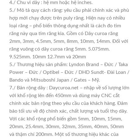
4./ Chu vi dây : hệ mm hoặc hệ inches.
5./ Mô tả quy cách răng: yêu cầu phải chính xác và phù
hợp mới chạy được trên puly răng. Hiện nay có nhiều
loại răng – phổ biến thông dụng nhất là cách đo tim
răng này qua tim răng kia. Gồm có Dây curoa răng
2mm, 3mm, 4.5mm, 5mm, 8mm, 10mm, 14mm. Đối với
răng vuông có dây curoa răng 5mm. 5.075mm.
9.525mm. 10mm 12.7mm và 20mm
5./ Thương hiệu sản phẩm: Lyndon Brand – Đức / Taka
Power – Đức / Optibel – Đức / DHD Sundt- Đài Loan /
Bando và Mitsuboshi Japan / Gates – Mỹ.
7./ Bản rộng dây : Daycuroa.net – nhập về số lượng lớn
với khổ rộng lên đến 450mm và dùng máy CNC cắt
chính xác bản rộng theo yêu cầu của khách hàng. Đảm
bảo tối ưu về độ chính xác, chất lượng và tuổi thọ dây.
Với các khổ rộng phổ biến gồm 5mm, 10mm, 15mm,
20mm, 25.4mm, 30mm, 32mm, 35mm, 40mm, 50mm
và thậm chí 200mm. Một số thương hiệu khác của