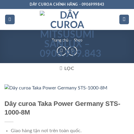
Bỏ
DÂY CUROA CHÍNH HÃNG - 0906999843
qua
nội
dung
Trang chủ
»
Shop
LỌC
Dây curoa Taka Power Germany STS-
1000-8M
Giao hàng tận nơi trên toàn quốc.