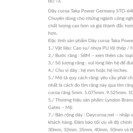
MÔ TẢ
Dây curoa Taka Power Germany STD-640-
Chuyên dùng cho những ngành công nghiệ
chất lượng cao hơn và giá thành đắc hơn
hơn.
Đặc tính sản phẩm Dây curoa Taka P
1./ Vật liệu: Cao su/ nhựa PU lõi thép /
2./ Bước răng : S8M – xem thêm các loại
3./ Số lượng răng : vui lòng liên hệ để đư
4./ Chu vi dây : hệ mm hoặc hệ inches.
5./ Mô tả quy cách răng: yêu cầu phải c
nhất là cách đo tim răng này qua tim 
curoa răng 5mm. 5.075mm. 9.525mm. 
5./ Thương hiệu sản phẩm: Lyndon Brand
Gates – Mỹ.
7./ Bản rộng dây : Daycuroa.net – nhập
khách hàng. Đảm bảo tối ưu về độ chính
30mm, 32mm, 35mm, 40mm, 50mm và thậm