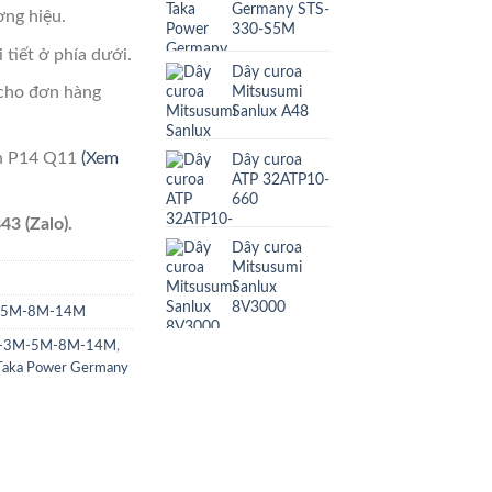
Germany STS-
ng hiệu.
330-S5M
 tiết ở phía dưới.
Dây curoa
Mitsusumi
cho đơn hàng
Sanlux A48
ên P14 Q11
(Xem
Dây curoa
ATP 32ATP10-
660
43 (Zalo).
Dây curoa
Mitsusumi
Sanlux
8V3000
M-5M-8M-14M
TD-3M-5M-8M-14M
,
Taka Power Germany