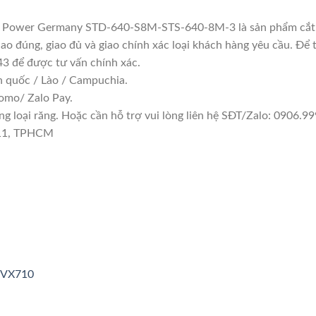
ka Power Germany STD-640-S8M-STS-640-8M-3 là sản phẩm cắt t
ao đúng, giao đủ và giao chính xác loại khách hàng yêu cầu. Để
43 để được tư vấn chính xác.
n quốc / Lào / Campuchia.
omo/ Zalo Pay.
 loại răng. Hoặc cần hỗ trợ vui lòng liên hệ SĐT/Zalo: 0906.999
 11, TPHCM
3VX710