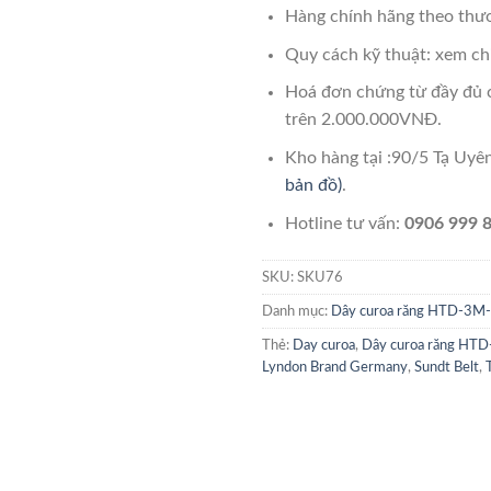
Hàng chính hãng theo thươ
Quy cách kỹ thuật: xem chi
Hoá đơn chứng từ đầy đủ 
trên 2.000.000VNĐ.
Kho hàng tại :90/5 Tạ Uy
bản đồ)
.
Hotline tư vấn:
0906 999 8
SKU:
SKU76
Danh mục:
Dây curoa răng HTD-3
Thẻ:
Day curoa
,
Dây curoa răng H
Lyndon Brand Germany
,
Sundt Belt
,