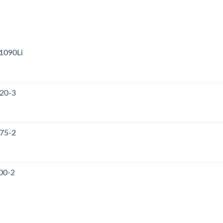
1090Li
120-3
175-2
00-2