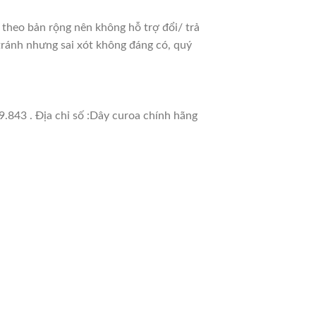
heo bản rộng nên không hỗ trợ đổi/ trả
 tránh nhưng sai xót không đáng có, quý
.843 . Địa chỉ số :Dây curoa chính hãng