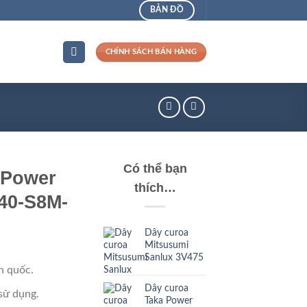
BẢN ĐỒ
CHÍNH SÁCH BÁN HÀNG
Có thể bạn
 Power
thích…
40-S8M-
Dây curoa
Mitsusumi
Sanlux 3V475
n quốc.
Dây curoa
sử dụng.
Taka Power