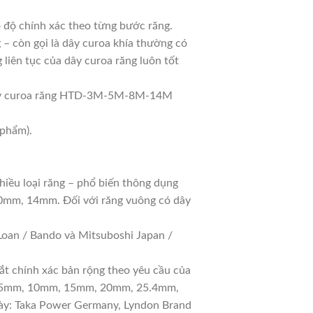
độ chính xác theo từng bước răng.
– còn gọi là dây curoa khía thường có
liên tục của dây curoa răng luôn tốt
Dây curoa răng HTD-3M-5M-8M-14M
 phẩm).
hiều loại răng – phổ biến thông dụng
10mm, 14mm. Đối với răng vuông có dây
oan / Bando và Mitsuboshi Japan /
ắt chính xác bản rộng theo yêu cầu của
 gồm 5mm, 10mm, 15mm, 20mm, 25.4mm,
y: Taka Power Germany, Lyndon Brand