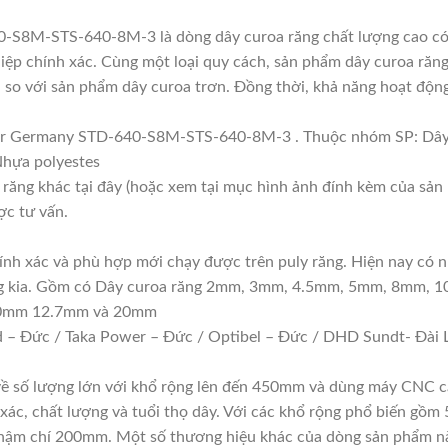
S8M-STS-640-8M-3 là dòng dây curoa răng chất lượng cao có 
p chính xác. Cùng một loại quy cách, sản phẩm dây curoa răng 
 so với sản phẩm dây curoa trơn. Đồng thời, khả năng hoạt động 
ower Germany STD-640-S8M-STS-640-8M-3 . Thuộc nhóm SP: 
 Nhựa polyestes
 răng khác tại đây (hoặc xem tại mục hình ảnh đính kèm của sản
ợc tư vấn.
hính xác và phù hợp mới chạy được trên puly răng. Hiện nay có n
răng kia. Gồm có Dây curoa răng 2mm, 3mm, 4.5mm, 5mm, 8mm, 
10mm 12.7mm và 20mm
 – Đức / Taka Power – Đức / Optibel – Đức / DHD Sundt- Đài L
 về số lượng lớn với khổ rộng lên đến 450mm và dùng máy CNC c
 xác, chất lượng và tuổi thọ dây. Với các khổ rộng phổ biến
 chí 200mm. Một số thương hiệu khác của dòng sản phẩm nà