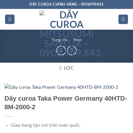
Bỏ
DÂY CUROA CHÍNH HÃNG - 0906999843
qua
nội
dung
Trang chủ
»
Shop
LỌC
Dây curoa Taka Power Germany 40HTD-
8M-2000-2
Giao hàng tận nơi trên toàn quốc.