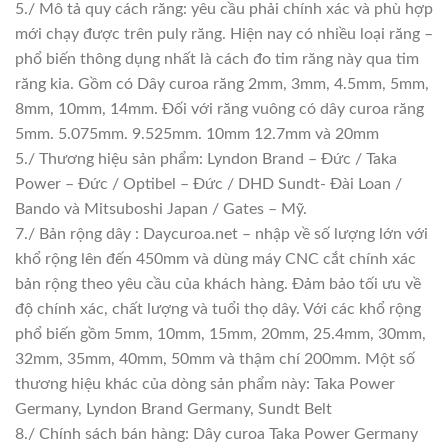
5./ Mô tả quy cách răng: yêu cầu phải chính xác và phù hợp
mới chạy được trên puly răng. Hiện nay có nhiều loại răng –
phổ biến thông dụng nhất là cách đo tim răng này qua tim
răng kia. Gồm có Dây curoa răng 2mm, 3mm, 4.5mm, 5mm,
8mm, 10mm, 14mm. Đối với răng vuông có dây curoa răng
5mm. 5.075mm. 9.525mm. 10mm 12.7mm và 20mm
5./ Thương hiệu sản phẩm: Lyndon Brand – Đức / Taka
Power – Đức / Optibel – Đức / DHD Sundt- Đài Loan /
Bando và Mitsuboshi Japan / Gates – Mỹ.
7./ Bản rộng dây : Daycuroa.net – nhập về số lượng lớn với
khổ rộng lên đến 450mm và dùng máy CNC cắt chính xác
bản rộng theo yêu cầu của khách hàng. Đảm bảo tối ưu về
độ chính xác, chất lượng và tuổi thọ dây. Với các khổ rộng
phổ biến gồm 5mm, 10mm, 15mm, 20mm, 25.4mm, 30mm,
32mm, 35mm, 40mm, 50mm và thậm chí 200mm. Một số
thương hiệu khác của dòng sản phẩm này: Taka Power
Germany, Lyndon Brand Germany, Sundt Belt
8./ Chính sách bán hàng: Dây curoa Taka Power Germany