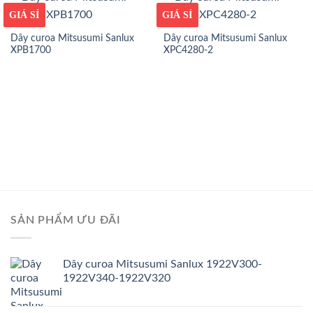
GIÁ TỐT
GIÁ SỈ
GIÁ TỐT
GIÁ SỈ
Dây curoa Mitsusumi Sanlux
Dây curoa Mitsusumi Sanlux
XPB1700
XPC4280-2
SẢN PHẨM ƯU ĐÃI
Dây curoa Mitsusumi Sanlux 1922V300-
1922V340-1922V320