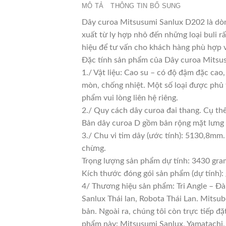
MÔ TẢ
THÔNG TIN BỔ SUNG
Dây curoa Mitsusumi Sanlux D202 là dòn
xuất từ ly hợp nhỏ đến những loại buli rấ
hiệu để tư vấn cho khách hàng phù hợp 
Đặc tính sản phẩm của Dây curoa Mitsu
1./ Vật liệu: Cao su – có độ đậm đặc cao
mòn, chống nhiệt. Một số loại được phủ 
phẩm vui lòng liên hệ riêng.
2./ Quy cách dây curoa đai thang. Cụ th
Bản dây curoa D gồm bản rộng mặt lưng 
3./ Chu vi tim dây (ước tính): 5130,8mm.
chừng.
Trọng lượng sản phẩm dự tính: 3430 gra
Kích thước đóng gói sản phẩm (dự tính)
4/ Thương hiệu sản phẩm: Tri Angle – Đà
Sanlux Thái lan, Robota Thái Lan. Mitsu
bản. Ngoài ra, chúng tôi còn trực tiếp đ
phẩm này: Mitsusumi Sanlux, Yamatachi