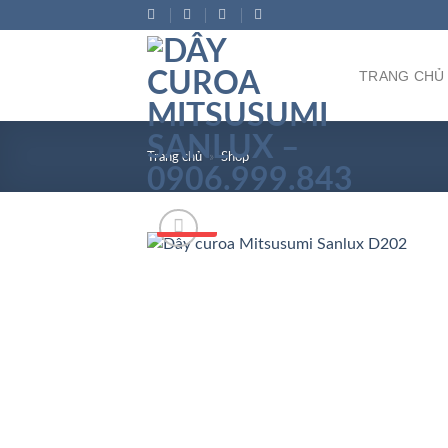
Bỏ
qua
nội
TRANG CHỦ
dung
Trang chủ
»
Shop
Số 1 VN