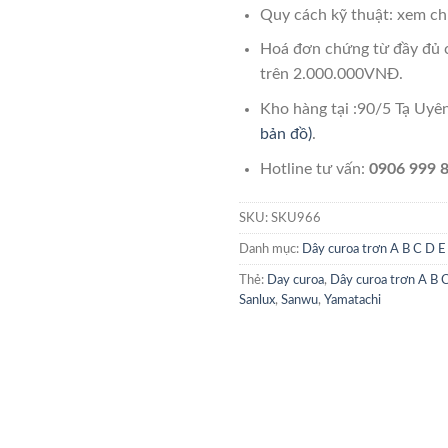
Quy cách kỹ thuật: xem chi
Hoá đơn chứng từ đầy đủ 
trên 2.000.000VNĐ.
Kho hàng tại :90/5 Tạ Uy
bản đồ)
.
Hotline tư vấn:
0906 999 8
SKU:
SKU966
Danh mục:
Dây curoa trơn A B C D E
Thẻ:
Day curoa
,
Dây curoa trơn A B 
Sanlux
,
Sanwu
,
Yamatachi