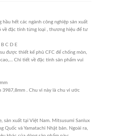
 hầu hết các ngành công nghiệp sản xuất
 về đặc tính từng loại , thương hiệu để tư
 B C D E
ao su được thiết kế phủ CFC để chống mòn,
cao,… Chi tiết về đặc tính sản phẩm vui
19mm
h 3987,8mm . Chu vi này là chu vi ước
, sản xuất tại Việt Nam. Mitsusumi Sanlux
ng Quốc và Yamatachi Nhật bản. Ngoài ra,
hiệu khác của dòng sản phẩm này: