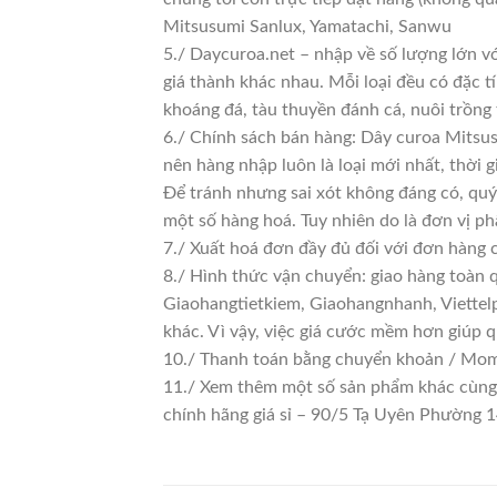
Mitsusumi Sanlux, Yamatachi, Sanwu
5./ Daycuroa.net – nhập về số lượng lớn vớ
giá thành khác nhau. Mỗi loại đều có đặc t
khoáng đá, tàu thuyền đánh cá, nuôi trồng
6./ Chính sách bán hàng: Dây curoa Mitsus
nên hàng nhập luôn là loại mới nhất, thời g
Để tránh nhưng sai xót không đáng có, quý
một số hàng hoá. Tuy nhiên do là đơn vị phâ
7./ Xuất hoá đơn đầy đủ đối với đơn hàng 
8./ Hình thức vận chuyển: giao hàng toàn 
Giaohangtietkiem, Giaohangnhanh, Viettelp
khác. Vì vậy, việc giá cước mềm hơn giúp 
10./ Thanh toán bằng chuyển khoản / Momo
11./ Xem thêm một số sản phẩm khác cùng lo
chính hãng giá sỉ – 90/5 Tạ Uyên Phường