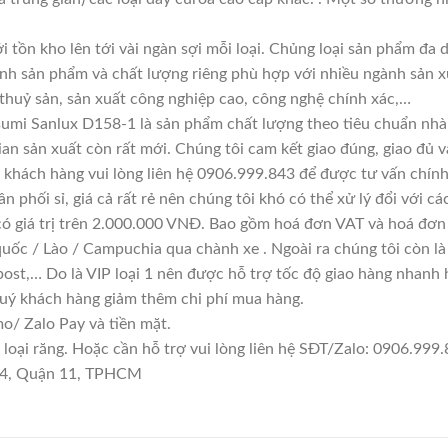
i tồn kho lên tới vài ngàn sợi mỗi loại. Chủng loại sản phẩm đa
ính sản phẩm và chất lượng riêng phù hợp với nhiều ngành sản x
 thuỷ sản, sản xuất công nghiệp cao, công nghệ chính xác,…
umi Sanlux D158-1 là sản phẩm chất lượng theo tiêu chuẩn nhà 
ian sản xuất còn rất mới. Chúng tôi cam kết giao đúng, giao đủ v
 khách hàng vui lòng liên hệ 0906.999.843 để được tư vấn chính
n phối sỉ, giá cả rất rẻ nên chúng tôi khó có thể xử lý đổi với c
có giá trị trên 2.000.000 VNĐ. Bao gồm hoá đơn VAT và hoá đơn 
quốc / Lào / Campuchia qua chành xe . Ngoài ra chúng tôi còn l
ost,… Do là VIP loại 1 nên được hỗ trợ tốc độ giao hàng nhanh
quý khách hàng giảm thêm chi phí mua hàng.
/ Zalo Pay và tiền mặt.
ại răng. Hoặc cần hỗ trợ vui lòng liên hệ SĐT/Zalo: 0906.999.8
 14, Quận 11, TPHCM