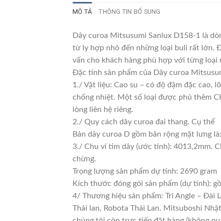
MÔ TẢ
THÔNG TIN BỔ SUNG
Dây curoa Mitsusumi Sanlux D158-1 là dòn
từ ly hợp nhỏ đến những loại buli rất lớn. 
vấn cho khách hàng phù hợp với từng loại
Đặc tính sản phẩm của Dây curoa Mitsusu
1./ Vật liệu: Cao su – có độ đậm đặc cao, 
chống nhiệt. Một số loại được phủ thêm CKC
lòng liên hệ riêng.
2./ Quy cách dây curoa đai thang. Cụ thể
Bản dây curoa D gồm bản rộng mặt lưng là
3./ Chu vi tim dây (ước tính): 4013,2mm. C
chừng.
Trọng lượng sản phẩm dự tính: 2690 gram
Kích thước đóng gói sản phẩm (dự tính): 
4/ Thương hiệu sản phẩm: Tri Angle – Đài 
Thái lan, Robota Thái Lan. Mitsuboshi Nhậ
chúng tôi còn trực tiếp đặt hàng (không qu