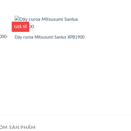
GIÁ TỐT
GIÁ SỈ
000-
Dây curoa Mitsusumi Sanlux XPB1900
GIÁ TỐT
GIÁ SỈ
Dây curoa Mitsusum
ÓM SẢN PHẨM