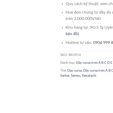
Quy cách kỹ thuật: xem chi
Hoá đơn chứng từ đầy đủ 
trên 2.000.000VNĐ.
Kho hàng tại :90/5 Tạ Uy
bản đồ)
.
Hotline tư vấn:
0906 999 8
SKU:
SKU914
Danh mục:
Dây curoa trơn A B C D E
Thẻ:
Day curoa
,
Dây curoa trơn A B 
Sanlux
,
Sanwu
,
Yamatachi