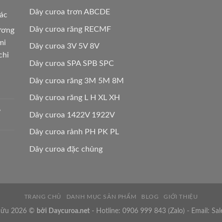
Dây curoa trơn ABCDE
các
Dây curoa răng RECMF
hương
mi
Dây curoa 3V 5V 8V
chi
Dây curoa SPA SPB SPC
Dây curoa răng 3M 5M 8M
Dây curoa răng L H XL XH
,
Dây curoa 1422V 1922V
Dây curoa rảnh PH PK PL
Dây curoa đặc chủng
TRANG CHỦ
DANH MỤC SẢN PHẨM
BLOG
GIỚI THIỆU
 hữu 2026 ©
bởi
Daycuroa.net
- Hotline:
0906 999 843
(Zalo) - Email:
Sal