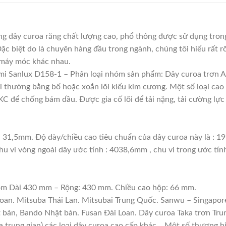
g dây curoa răng chất lượng cao, phổ thông được sử dụng trong
Đặc biệt do là chuyên hàng đầu trong ngành, chúng tôi hiểu rất rõ
 máy móc khác nhau.
mi Sanlux D158-1 – Phân loại nhóm sản phẩm: Dây curoa trơn A
lõi thường bằng bố hoặc xoắn lõi kiểu kim cương. Một số loại c
 để chống bám dầu. Được gia cố lõi để tải nặng, tải cường lực 
: 31,5mm. Độ dày/chiều cao tiêu chuẩn của dây curoa này là : 
hu vi vòng ngoài dây ước tính : 4038,6mm , chu vi trong ước tín
gồm Dài 430 mm – Rộng: 430 mm. Chiều cao hộp: 66 mm.
Loan. Mitsuba Thái Lan. Mitsubai Trung Quốc. Sanwu – Singapore
t bản, Bando Nhật bản. Fusan Đài Loan. Dây curoa Taka trơn Tru
a trung gian) các loại dây curoa cao cấp khác. . Một số thương 