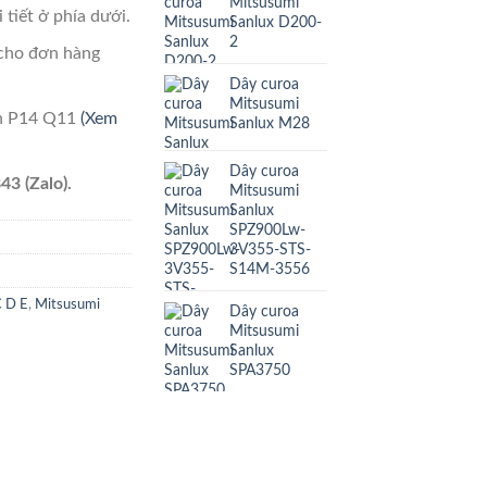
Mitsusumi
 tiết ở phía dưới.
Sanlux D200-
2
cho đơn hàng
Dây curoa
Mitsusumi
ên P14 Q11
(Xem
Sanlux M28
Dây curoa
43 (Zalo).
Mitsusumi
Sanlux
SPZ900Lw-
3V355-STS-
S14M-3556
C D E
,
Mitsusumi
Dây curoa
Mitsusumi
Sanlux
SPA3750