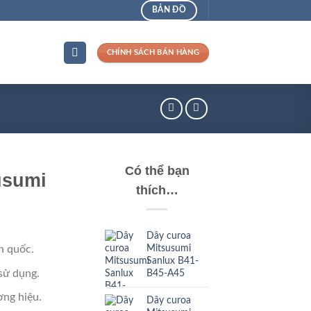
BẢN ĐỒ
CHÍNH SÁCH BÁN HÀNG
Có thể bạn
usumi
thích…
Dây curoa
Mitsusumi
n quốc.
Sanlux B41-
sử dụng.
B45-A45
ng hiệu.
Dây curoa