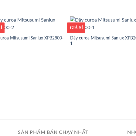
ỐT
Ỉ
GIÁ TỐT
GIÁ SỈ
uroa Mitsusumi Sanlux XPB2800-
Dây curoa Mitsusumi Sanlux XPB2
1
SẢN PHẨM BÁN CHẠY NHẤT
NH