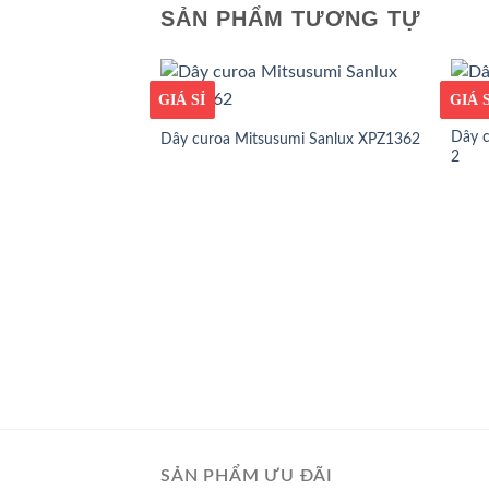
SẢN PHẨM TƯƠNG TỰ
GIÁ TỐT
GIÁ SỈ
GIÁ T
GIÁ S
Dây c
Dây curoa Mitsusumi Sanlux XPZ1362
2
SẢN PHẨM ƯU ĐÃI