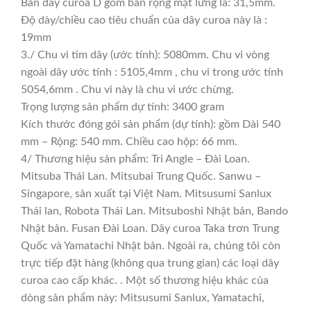
Bản dây curoa D gồm bản rộng mặt lưng là: 31,5mm.
Độ dày/chiều cao tiêu chuẩn của dây curoa này là :
19mm
3./ Chu vi tim dây (ước tính): 5080mm. Chu vi vòng
ngoài dây ước tính : 5105,4mm , chu vi trong ước tính
5054,6mm . Chu vi này là chu vi ước chừng.
Trọng lượng sản phẩm dự tính: 3400 gram
Kích thước đóng gói sản phẩm (dự tính): gồm Dài 540
mm – Rộng: 540 mm. Chiều cao hộp: 66 mm.
4/ Thương hiệu sản phẩm: Tri Angle – Đài Loan.
Mitsuba Thái Lan. Mitsubai Trung Quốc. Sanwu –
Singapore, sản xuất tại Việt Nam. Mitsusumi Sanlux
Thái lan, Robota Thái Lan. Mitsuboshi Nhật bản, Bando
Nhật bản. Fusan Đài Loan. Dây curoa Taka trơn Trung
Quốc và Yamatachi Nhật bản. Ngoài ra, chúng tôi còn
trực tiếp đặt hàng (không qua trung gian) các loại dây
curoa cao cấp khác. . Một số thương hiệu khác của
dòng sản phẩm này: Mitsusumi Sanlux, Yamatachi,