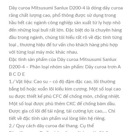
Dây curoa Mitsusumi Sanlux D200-4 là dòng dây curoa
răng chất lượng cao, phổ thông được sử dụng trong
hầu hết các ngành công nghiệp sản xuất từ ly hợp nhỏ
đến những loại buli rất lớn. Đặc biệt do là chuyên hàng
đầu trong ngành, chúng tôi hiểu rất rõ về đặc tính từng
loại , thương hiệu để tư vấn cho khách hàng phù hợp
với từng loại máy móc khác nhau.
Đặc tính sản phẩm của Dây curoa Mitsusumi Sanlux
D200-4 – Phân loại nhóm sản phẩm: Dây curoa trơn A
B C D E
1./ Vật liệu: Cao su – có độ đậm đặc cao, lõi thường
bằng bố hoặc xoắn lõi kiểu kim cương. Một số loại cao
su được thiết kế phủ CFC để chống mòn, chống nhiệt.
Một số loại được phủ thêm CKC để chống bám dầu.
Được gia cố lõi để tải nặng, tải cường lực cao,… Chi
tiết về đặc tính sản phẩm vui lòng liên hệ riêng.
2./ Quy cách dây curoa đai thang. Cụ thể