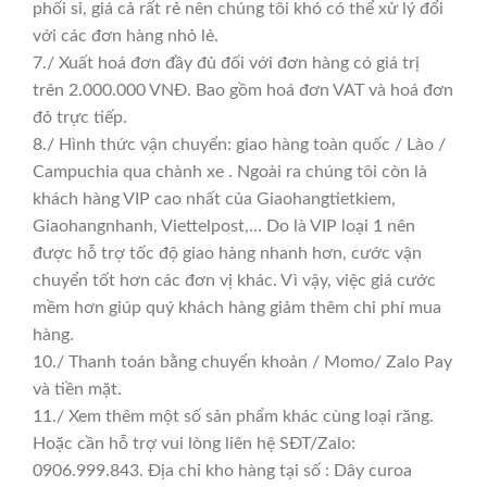
phối sỉ, giá cả rất rẻ nên chúng tôi khó có thể xử lý đổi
với các đơn hàng nhỏ lẻ.
7./ Xuất hoá đơn đầy đủ đối với đơn hàng có giá trị
trên 2.000.000 VNĐ. Bao gồm hoá đơn VAT và hoá đơn
đỏ trực tiếp.
8./ Hình thức vận chuyển: giao hàng toàn quốc / Lào /
Campuchia qua chành xe . Ngoài ra chúng tôi còn là
khách hàng VIP cao nhất của Giaohangtietkiem,
Giaohangnhanh, Viettelpost,… Do là VIP loại 1 nên
được hỗ trợ tốc độ giao hàng nhanh hơn, cước vận
chuyển tốt hơn các đơn vị khác. Vì vậy, việc giá cước
mềm hơn giúp quý khách hàng giảm thêm chi phí mua
hàng.
10./ Thanh toán bằng chuyển khoản / Momo/ Zalo Pay
và tiền mặt.
11./ Xem thêm một số sản phẩm khác cùng loại răng.
Hoặc cần hỗ trợ vui lòng liên hệ SĐT/Zalo:
0906.999.843. Địa chỉ kho hàng tại số : Dây curoa