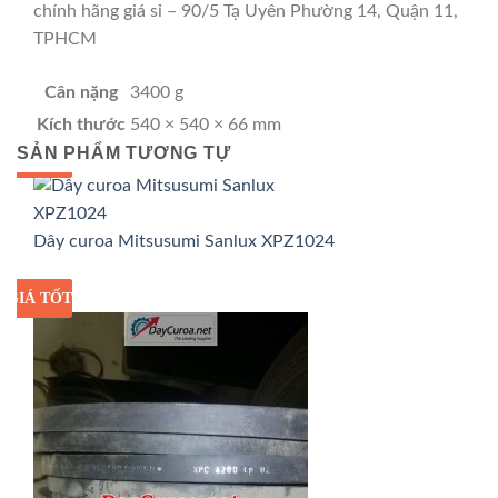
chính hãng giá sỉ – 90/5 Tạ Uyên Phường 14, Quận 11,
TPHCM
Cân nặng
3400 g
Kích thước
540 × 540 × 66 mm
SẢN PHẨM TƯƠNG TỰ
GIÁ TỐT
GIÁ SỈ
Dây curoa Mitsusumi Sanlux XPZ1024
GIÁ TỐT
GIÁ SỈ