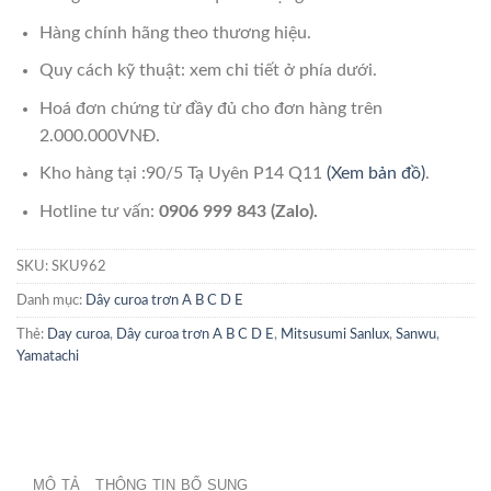
Hàng chính hãng theo thương hiệu.
Quy cách kỹ thuật: xem chi tiết ở phía dưới.
Hoá đơn chứng từ đầy đủ cho đơn hàng trên
2.000.000VNĐ.
Kho hàng tại :90/5 Tạ Uyên P14 Q11
(Xem bản đồ)
.
Hotline tư vấn:
0906 999 843 (Zalo).
SKU:
SKU962
Danh mục:
Dây curoa trơn A B C D E
Thẻ:
Day curoa
,
Dây curoa trơn A B C D E
,
Mitsusumi Sanlux
,
Sanwu
,
Yamatachi
MÔ TẢ
THÔNG TIN BỔ SUNG