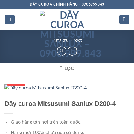
Bỏ
DÂY CUROA CHÍNH HÃNG - 0906999843
qua
nội
dung
Trang chủ
»
Shop
LỌC
Số 1 VN
Dây curoa Mitsusumi Sanlux D200-4
Giao hàng tận nơi trên toàn quốc.
Hàng mới 100% chưa qua sử dụng.