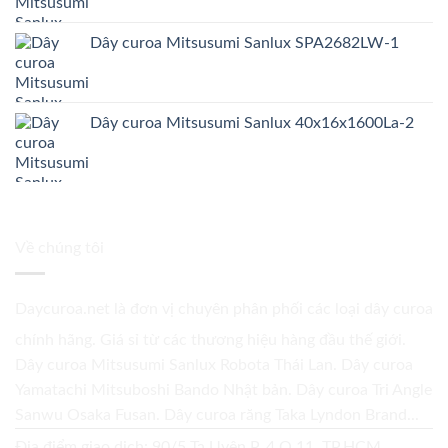
Dây curoa Mitsusumi Sanlux SPA2682LW-1
Dây curoa Mitsusumi Sanlux 40x16x1600La-2
Về chúng tôi
Daycuroa.net
là đơn vị chuyên phân phối các loại dây curoa
chính hãng. Giá sỉ từ các thương hiệu hàng đầu thế giới.
Dây curoa Mitsusumi Sanlux Robota Thái Lan. Dây curoa
Yamatachi Mitsuboshi Bando Nhật bản. Dây curoa Tri Angle
Sanwu Osaka Fusan. Dây curoa răng Taka Lyndon Brand...
Địa điểm giao dịch: 90/5 Tạ Uyên P. 4 Q.11, TP.HCM