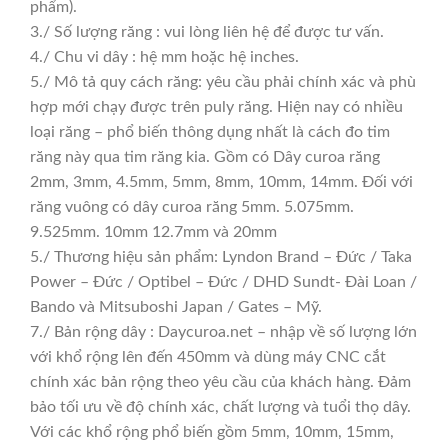
phẩm).
3./ Số lượng răng : vui lòng liên hệ để được tư vấn.
4./ Chu vi dây : hệ mm hoặc hệ inches.
5./ Mô tả quy cách răng: yêu cầu phải chính xác và phù
hợp mới chạy được trên puly răng. Hiện nay có nhiều
loại răng – phổ biến thông dụng nhất là cách đo tim
răng này qua tim răng kia. Gồm có Dây curoa răng
2mm, 3mm, 4.5mm, 5mm, 8mm, 10mm, 14mm. Đối với
răng vuông có dây curoa răng 5mm. 5.075mm.
9.525mm. 10mm 12.7mm và 20mm
5./ Thương hiệu sản phẩm: Lyndon Brand – Đức / Taka
Power – Đức / Optibel – Đức / DHD Sundt- Đài Loan /
Bando và Mitsuboshi Japan / Gates – Mỹ.
7./ Bản rộng dây : Daycuroa.net – nhập về số lượng lớn
với khổ rộng lên đến 450mm và dùng máy CNC cắt
chính xác bản rộng theo yêu cầu của khách hàng. Đảm
bảo tối ưu về độ chính xác, chất lượng và tuổi thọ dây.
Với các khổ rộng phổ biến gồm 5mm, 10mm, 15mm,