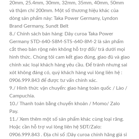
20mm, 25.4mm, 30mm, 32mm, 35mm, 40mm, 50mm
và thậm chí 200mm. Một số thương hiệu khác của
dòng sản phẩm này: Taka Power Germany, Lyndon
Brand Germany, Sundt Belt
8./ Chính sách bán hàng: Dây curoa Taka Power
Germany STD-640-S8M-STS-640-8M-2 là sản phẩm
cắt theo bản rộng nên không hỗ trợ đổi/ trả dưới mọi
hình thức. Chúng tôi cam kết giao đúng, giao đủ và giao
chính xác loại khách hàng yêu cầu. Để tránh nhưng sai
xót không đáng có, quý khách hàng vui lòng liên hệ :
0906.999.843 để được tư vấn chính xác.
9./ Hình thức vận chuyển: giao hàng toàn quốc / Lào /
Campuchia.
10./ Thanh toán bằng chuyển khoản / Momo/ Zalo
Pay.
11./ Xem thêm một số sản phẩm khác cùng loại răng.
Hoặc cần hỗ trợ vui lòng liên hệ SĐT/Zalo:
0906.999.843 . Địa chỉ số :Dây curoa chính hãng giá sỉ