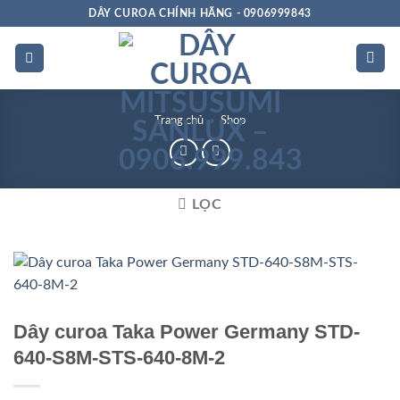
Bỏ
DÂY CUROA CHÍNH HÃNG - 0906999843
qua
nội
dung
Trang chủ
»
Shop
LỌC
Dây curoa Taka Power Germany STD-
640-S8M-STS-640-8M-2