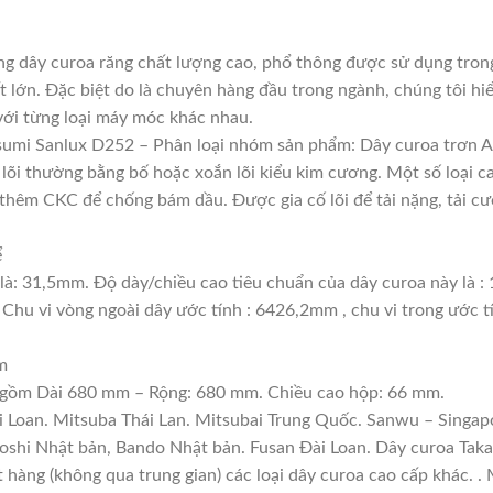
g dây curoa răng chất lượng cao, phổ thông được sử dụng tron
t lớn. Đặc biệt do là chuyên hàng đầu trong ngành, chúng tôi hiể
với từng loại máy móc khác nhau.
sumi Sanlux D252 – Phân loại nhóm sản phẩm: Dây curoa trơn A
, lõi thường bằng bố hoặc xoắn lõi kiểu kim cương. Một số loại 
thêm CKC để chống bám dầu. Được gia cố lõi để tải nặng, tải cườ
ể
là: 31,5mm. Độ dày/chiều cao tiêu chuẩn của dây curoa này là 
 Chu vi vòng ngoài dây ước tính : 6426,2mm , chu vi trong ước 
m
: gồm Dài 680 mm – Rộng: 680 mm. Chiều cao hộp: 66 mm.
i Loan. Mitsuba Thái Lan. Mitsubai Trung Quốc. Sanwu – Singapo
boshi Nhật bản, Bando Nhật bản. Fusan Đài Loan. Dây curoa Tak
ặt hàng (không qua trung gian) các loại dây curoa cao cấp khác. 