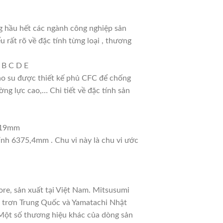
g hầu hết các ngành công nghiệp sản
u rất rõ về đặc tính từng loại , thương
 B C D E
cao su được thiết kế phủ CFC để chống
ng lực cao,… Chi tiết về đặc tính sản
: 19mm
tính 6375,4mm . Chu vi này là chu vi ước
re, sản xuất tại Việt Nam. Mitsusumi
a trơn Trung Quốc và Yamatachi Nhật
. Một số thương hiệu khác của dòng sản