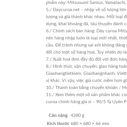
phẩm này: Mitsusumi Sanlux, Yamatachi
5./ Daycuroa.net – nhập về số lượng lớn 
lượng và giá thành khác nhau. Mỗi loại 
dựng, khai khoáng đá, tàu thuyền đánh c
6./ Chính sách bán hàng: Dây curoa Mits
nên hàng nhập luôn là loại mới nhất, thờ
cầu. Để tránh nhưng sai xót không đáng 
đổi cho một số hàng hoá. Tuy nhiên do là 
7./ Xuất hoá đơn đầy đủ đối với đơn hàn
8./ Hình thức vận chuyển: giao hàng toà
Giaohangtietkiem, Giaohangnhanh, Viette
vị khác. Vì vậy, việc giá cước mềm hơn 
10./ Thanh toán bằng chuyển khoản / Mo
11./ Xem thêm một số sản phẩm khác cùng 
curoa chính hãng giá sỉ – 90/5 Tạ Uyê
Cân nặng
4280 g
Kích thước
680 × 680 × 66 mm