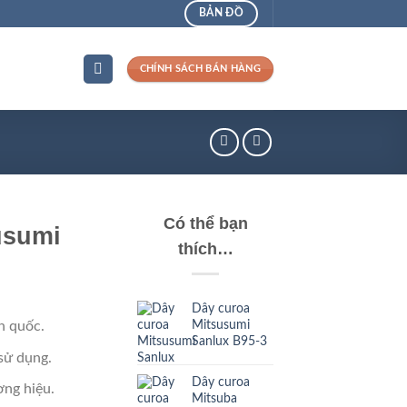
BẢN ĐỒ
CHÍNH SÁCH BÁN HÀNG
Có thể bạn
usumi
thích…
Dây curoa
Mitsusumi
n quốc.
Sanlux B95-3
sử dụng.
Dây curoa
ng hiệu.
Mitsuba