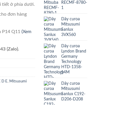
RECMF-8780-
 tiết ở phía dưới.
1
cho đơn hàng
Dây curoa
Mitsusumi
Sanlux
ên P14 Q11
(Xem
3VX560
Dây curoa
43 (Zalo).
Lyndon Brand
Germany
Technology
HTD-1358-
14M
C D E
,
Mitsusumi
Dây curoa
Mitsusumi
Sanlux C192-
D206-D208