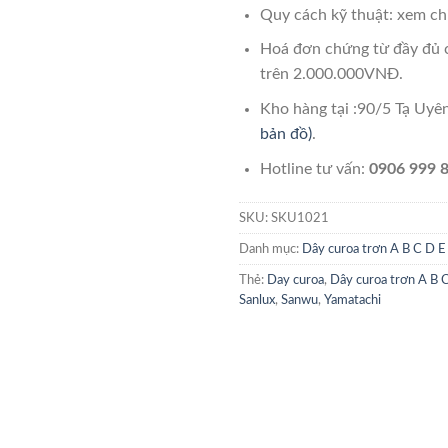
Quy cách kỹ thuật: xem chi
Hoá đơn chứng từ đầy đủ 
trên 2.000.000VNĐ.
Kho hàng tại :90/5 Tạ Uy
bản đồ)
.
Hotline tư vấn:
0906 999 8
SKU:
SKU1021
Danh mục:
Dây curoa trơn A B C D E
Thẻ:
Day curoa
,
Dây curoa trơn A B 
Sanlux
,
Sanwu
,
Yamatachi