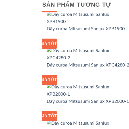
SẢN PHẨM TƯƠNG TỰ
GIÁ TỐT
GIÁ SỈ
Dây curoa Mitsusumi Sanlux XPB1900
GIÁ TỐT
GIÁ SỈ
Dây curoa Mitsusumi Sanlux XPC4280-
GIÁ TỐT
GIÁ SỈ
Dây curoa Mitsusumi Sanlux XPB2000-1
GIÁ TỐT
GIÁ SỈ