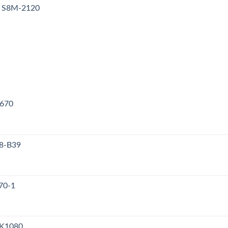
y S8M-2120
V670
38-B39
70-1
PK1080