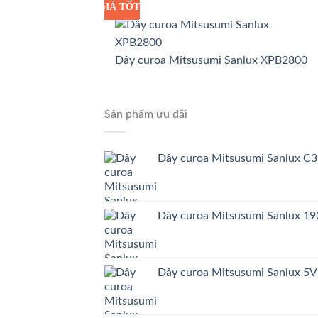
GIÁ TỐT
GIÁ SỈ
Dây curoa Mitsusumi Sanlux XPB2800
Sản phẩm ưu đãi
Dây curoa Mitsusumi Sanlux C
Dây curoa Mitsusumi Sanlux 
Dây curoa Mitsusumi Sanlux 5