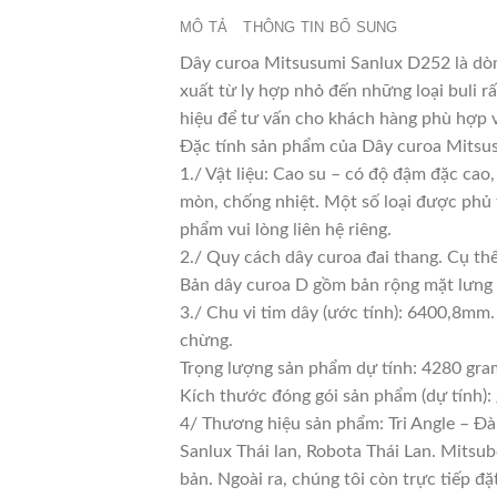
MÔ TẢ
THÔNG TIN BỔ SUNG
Dây curoa Mitsusumi Sanlux D252 là dòn
xuất từ ly hợp nhỏ đến những loại buli rấ
hiệu để tư vấn cho khách hàng phù hợp 
Đặc tính sản phẩm của Dây curoa Mitsu
1./ Vật liệu: Cao su – có độ đậm đặc cao
mòn, chống nhiệt. Một số loại được phủ 
phẩm vui lòng liên hệ riêng.
2./ Quy cách dây curoa đai thang. Cụ th
Bản dây curoa D gồm bản rộng mặt lưng 
3./ Chu vi tim dây (ước tính): 6400,8mm.
chừng.
Trọng lượng sản phẩm dự tính: 4280 gra
Kích thước đóng gói sản phẩm (dự tính)
4/ Thương hiệu sản phẩm: Tri Angle – Đà
Sanlux Thái lan, Robota Thái Lan. Mitsu
bản. Ngoài ra, chúng tôi còn trực tiếp đ