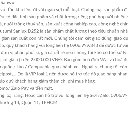
, Sanwu
với tồn kho lên tới vài ngàn sợi mỗi loại. Chủng loại sản phẩm 
đều có đặc tính sản phẩm và chất lượng riêng phù hợp với nhiều 
á, nuôi trồng thuỷ sản, sản xuất công nghiệp cao, công nghệ chí
usumi Sanlux D252 là sản phẩm chất lượng theo tiêu chuẩn nhà 
i gian sản xuất còn rất mới. Chúng tôi cam kết giao đúng, giao đ
có, quý khách hàng vui lòng liên hệ 0906.999.843 để được tư vấ
đơn vị phân phối sỉ, giá cả rất rẻ nên chúng tôi khó có thể xử lý
g có giá trị trên 2.000.000 VNĐ. Bao gồm hoá đơn VAT và hoá đơ
n quốc / Lào / Campuchia qua chành xe . Ngoài ra chúng tôi còn
lpost,… Do là VIP loại 1 nên được hỗ trợ tốc độ giao hàng nha
giúp quý khách hàng giảm thêm chi phí mua hàng.
mo/ Zalo Pay và tiền mặt.
loại răng. Hoặc cần hỗ trợ vui lòng liên hệ SĐT/Zalo: 0906.999
n Phường 14, Quận 11, TPHCM