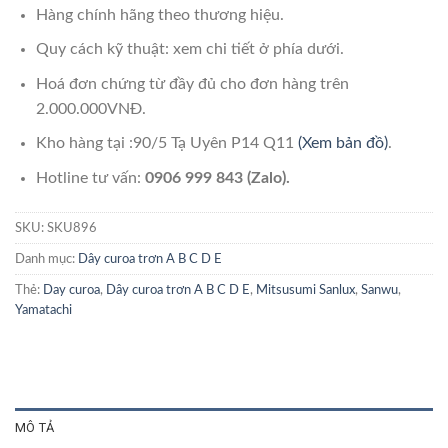
Hàng chính hãng theo thương hiệu.
Quy cách kỹ thuật: xem chi tiết ở phía dưới.
Hoá đơn chứng từ đầy đủ cho đơn hàng trên
2.000.000VNĐ.
Kho hàng tại :90/5 Tạ Uyên P14 Q11
(Xem bản đồ)
.
Hotline tư vấn:
0906 999 843 (Zalo).
SKU:
SKU896
Danh mục:
Dây curoa trơn A B C D E
Thẻ:
Day curoa
,
Dây curoa trơn A B C D E
,
Mitsusumi Sanlux
,
Sanwu
,
Yamatachi
MÔ TẢ