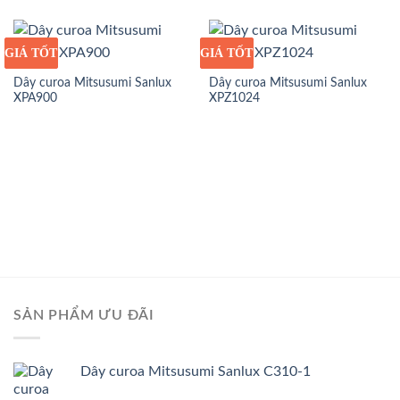
GIÁ TỐT
GIÁ SỈ
GIÁ TỐT
GIÁ SỈ
Dây curoa Mitsusumi Sanlux
Dây curoa Mitsusumi Sanlux
XPA900
XPZ1024
SẢN PHẨM ƯU ĐÃI
Dây curoa Mitsusumi Sanlux C310-1