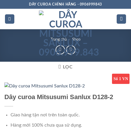
Bỏ
DÂY CUROA CHÍNH HÃNG - 0906999843
qua
nội
dung
Trang chủ
»
Shop
LỌC
Số 1 VN
Dây curoa Mitsusumi Sanlux D128-2
Giao hàng tận nơi trên toàn quốc.
Hàng mới 100% chưa qua sử dụng.