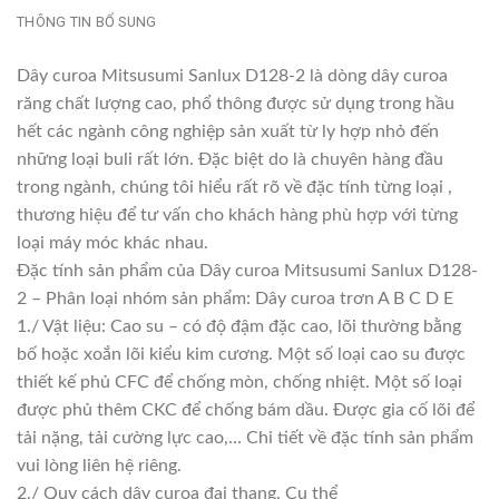
THÔNG TIN BỔ SUNG
Dây curoa Mitsusumi Sanlux D128-2 là dòng dây curoa
răng chất lượng cao, phổ thông được sử dụng trong hầu
hết các ngành công nghiệp sản xuất từ ly hợp nhỏ đến
những loại buli rất lớn. Đặc biệt do là chuyên hàng đầu
trong ngành, chúng tôi hiểu rất rõ về đặc tính từng loại ,
thương hiệu để tư vấn cho khách hàng phù hợp với từng
loại máy móc khác nhau.
Đặc tính sản phẩm của Dây curoa Mitsusumi Sanlux D128-
2 – Phân loại nhóm sản phẩm: Dây curoa trơn A B C D E
1./ Vật liệu: Cao su – có độ đậm đặc cao, lõi thường bằng
bố hoặc xoắn lõi kiểu kim cương. Một số loại cao su được
thiết kế phủ CFC để chống mòn, chống nhiệt. Một số loại
được phủ thêm CKC để chống bám dầu. Được gia cố lõi để
tải nặng, tải cường lực cao,… Chi tiết về đặc tính sản phẩm
vui lòng liên hệ riêng.
2./ Quy cách dây curoa đai thang. Cụ thể