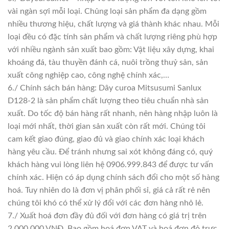
vài ngàn sợi mỗi loại. Chủng loại sản phẩm đa dạng gồm
nhiều thương hiệu, chất lượng và giá thành khác nhau. Mỗi
loại đều có đặc tính sản phẩm và chất lượng riêng phù hợp
với nhiều ngành sản xuất bao gồm: Vật liệu xây dựng, khai
khoáng đá, tàu thuyền đánh cá, nuôi trồng thuỷ sản, sản
xuất công nghiệp cao, công nghệ chính xác,…
6./ Chính sách bán hàng: Dây curoa Mitsusumi Sanlux
D128-2 là sản phẩm chất lượng theo tiêu chuẩn nhà sản
xuất. Do tốc độ bán hàng rất nhanh, nên hàng nhập luôn là
loại mới nhất, thời gian sản xuất còn rất mới. Chúng tôi
cam kết giao đúng, giao đủ và giao chính xác loại khách
hàng yêu cầu. Để tránh nhưng sai xót không đáng có, quý
khách hàng vui lòng liên hệ 0906.999.843 để được tư vấn
chính xác. Hiện có áp dụng chính sách đổi cho một số hàng
hoá. Tuy nhiên do là đơn vị phân phối sỉ, giá cả rất rẻ nên
chúng tôi khó có thể xử lý đổi với các đơn hàng nhỏ lẻ.
7./ Xuất hoá đơn đầy đủ đối với đơn hàng có giá trị trên
2.000.000 VNĐ. Bao gồm hoá đơn VAT và hoá đơn đỏ trực