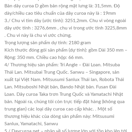
Bản dây curoa D gồm bản rộng mặt lưng là: 31,5mm. Độ
dày/chiều cao tiêu chuẩn của dây curoa này là : 19mm
3./ Chu vi tim dây (ước tính): 3251,2mm. Chu vi vòng ngoài
dây ước tính : 3276,6mm , chu vi trong ước tính 3225,8mm
. Chu vi này là chu vi ước chừng.
Trọng lượng sản phẩm dự tính: 2180 gram
Kích thước đóng gói sản phẩm (dự tính): gồm Dài 350 mm –
Rộng: 350 mm. Chiều cao hộp: 66 mm.
4/ Thương hiệu sản phẩm: Tri Angle – Đài Loan. Mitsuba
Thái Lan. Mitsubai Trung Quốc. Sanwu – Singapore, sản
xuất tại Việt Nam. Mitsusumi Sanlux Thái lan, Robota Thái
Lan. Mitsuboshi Nhật bản, Bando Nhật bản. Fusan Đài
Loan. Dây curoa Taka trơn Trung Quốc và Yamatachi Nhật
bản. Ngoài ra, chúng tôi còn trực tiếp đặt hàng (không qua
trung gian) các loại dây curoa cao cấp khác. . Một số
thương hiệu khác của dòng sản phẩm này: Mitsusumi
Sanlux, Yamatachi, Sanwu
5./ Daycuroa.net – nhập về số lượng lớn với tồn kho lên tới