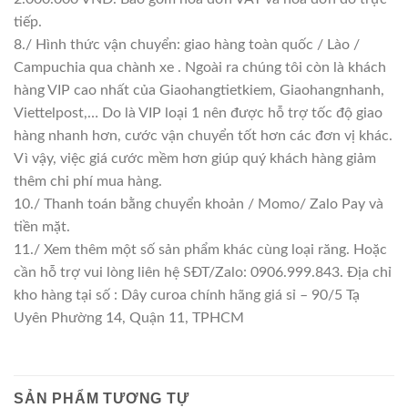
tiếp.
8./ Hình thức vận chuyển: giao hàng toàn quốc / Lào /
Campuchia qua chành xe . Ngoài ra chúng tôi còn là khách
hàng VIP cao nhất của Giaohangtietkiem, Giaohangnhanh,
Viettelpost,… Do là VIP loại 1 nên được hỗ trợ tốc độ giao
hàng nhanh hơn, cước vận chuyển tốt hơn các đơn vị khác.
Vì vậy, việc giá cước mềm hơn giúp quý khách hàng giảm
thêm chi phí mua hàng.
10./ Thanh toán bằng chuyển khoản / Momo/ Zalo Pay và
tiền mặt.
11./ Xem thêm một số sản phẩm khác cùng loại răng. Hoặc
cần hỗ trợ vui lòng liên hệ SĐT/Zalo: 0906.999.843. Địa chỉ
kho hàng tại số : Dây curoa chính hãng giá sỉ – 90/5 Tạ
Uyên Phường 14, Quận 11, TPHCM
SẢN PHẨM TƯƠNG TỰ