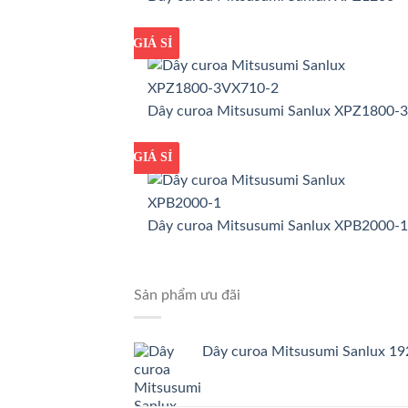
GIÁ TỐT
GIÁ SỈ
Dây curoa Mitsusumi Sanlux XPZ1800-
GIÁ TỐT
GIÁ SỈ
Dây curoa Mitsusumi Sanlux XPB2000-1
Sản phẩm ưu đãi
Dây curoa Mitsusumi Sanlux 