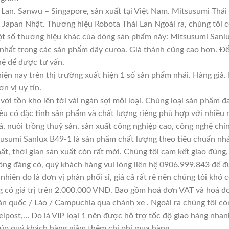
Lan. Sanwu – Singapore, sản xuất tại Việt Nam. Mitsusumi Thái
apan Nhật. Thương hiệu Robota Thái Lan Ngoài ra, chúng tôi cò
Một số thương hiệu khác của dòng sản phẩm này: Mitsusumi Sanlu
 nhất trong các sản phẩm dây curoa. Giá thành cũng cao hơn. Đ
 hệ để được tư vấn.
iện nay trên thị trường xuất hiện 1 số sản phẩm nhái. Hàng gi
ơn vị uy tín.
với tồn kho lên tới vài ngàn sợi mỗi loại. Chủng loại sản phẩm 
đều có đặc tính sản phẩm và chất lượng riêng phù hợp với nhiều 
á, nuôi trồng thuỷ sản, sản xuất công nghiệp cao, công nghệ chí
usumi Sanlux B49-1 là sản phẩm chất lượng theo tiêu chuẩn nhà
ất, thời gian sản xuất còn rất mới. Chúng tôi cam kết giao đúng,
ông đáng có, quý khách hàng vui lòng liên hệ 0906.999.843 để đ
hiên do là đơn vị phân phối sỉ, giá cả rất rẻ nên chúng tôi khó c
g có giá trị trên 2.000.000 VNĐ. Bao gồm hoá đơn VAT và hoá đơ
àn quốc / Lào / Campuchia qua chành xe . Ngoài ra chúng tôi cò
lpost,… Do là VIP loại 1 nên được hỗ trợ tốc độ giao hàng nha
giúp quý khách hàng giảm thêm chi phí mua hàng.