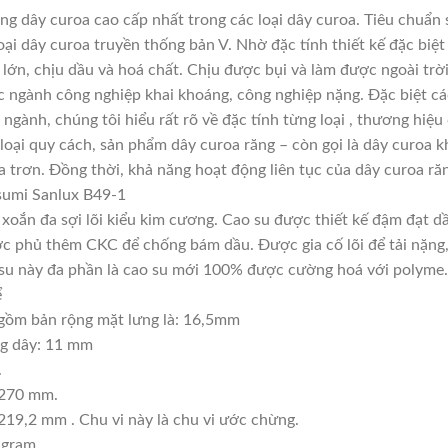
g dây curoa cao cấp nhất trong các loại dây curoa. Tiêu chuẩn
ại dây curoa truyền thống bản V. Nhờ đặc tính thiết kế đặc bi
 lớn, chịu dầu và hoá chất. Chịu được bụi và làm được ngoài tr
c ngành công nghiệp khai khoáng, công nghiệp nặng. Đặc biệt cá
 ngành, chúng tôi hiểu rất rõ về đặc tính từng loại , thương hiệ
oại quy cách, sản phẩm dây curoa răng – còn gọi là dây curoa k
 trơn. Đồng thời, khả năng hoạt động liên tục của dây curoa răn
sumi Sanlux B49-1
, xoắn đa sợi lõi kiểu kim cương. Cao su được thiết kế đậm đạt 
c phủ thêm CKC để chống bám dầu. Được gia cố lõi để tải nặng, t
ao su này đa phần là cao su mới 100% được cường hoá với polyme.
ể
gồm bản rộng mặt lưng là: 16,5mm
ng dây: 11 mm
.
1270 mm.
219,2 mm . Chu vi này là chu vi ước chừng.
 gram