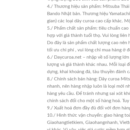
4./ Thương hiệu sản phẩm: Mitsuba Thái 
Bando Nhật bản. Thương hiệu Yamatachi J
gian) các loại dây curoa cao cấp khác. 
5./ Phẩm chất sản phẩm: tiêu chuẩn cao
hợp với giá thành tuổi thọ. Vui lòng liên
Do đây là sản phẩm chất lượng cao nên h
tối ưu chi phí , vui lòng chỉ mua hàng ở đ
6./ Daycuroa.net – nhập về số lượng lớn 
lượng và giá thành khác nhau. Mỗi loại 
dựng, khai khoáng đá, tàu thuyền đánh c
8./ Chính sách bán hàng: Dây curoa Mits
nhanh, nên hàng nhập luôn là loại mới nh
hàng yêu cầu. Để tránh nhưng sai xót kh
chính sách đổi cho một số hàng hoá. Tuy n
9./ Xuất hoá đơn đầy đủ đối với đơn hàn
10./ Hình thức vận chuyển: giao hàng to
Giaohangtietkiem, Giaohangnhanh, Viette
vị khác. Vì vậy, việc giá cước mềm hơn 