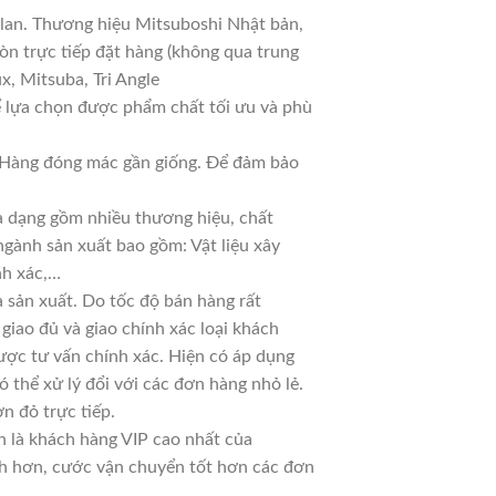
 lan. Thương hiệu Mitsuboshi Nhật bản,
n trực tiếp đặt hàng (không qua trung
x, Mitsuba, Tri Angle
ể lựa chọn được phẩm chất tối ưu và phù
ả. Hàng đóng mác gần giống. Để đảm bảo
đa dạng gồm nhiều thương hiệu, chất
ngành sản xuất bao gồm: Vật liệu xây
nh xác,…
 sản xuất. Do tốc độ bán hàng rất
 giao đủ và giao chính xác loại khách
ược tư vấn chính xác. Hiện có áp dụng
ó thể xử lý đổi với các đơn hàng nhỏ lẻ.
n đỏ trực tiếp.
n là khách hàng VIP cao nhất của
nh hơn, cước vận chuyển tốt hơn các đơn