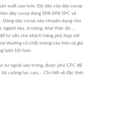
 sản xuất cao hơn. Độ dày của dây curoa
ệt làm dây curoa dòng SPA SPB SPC và
ời. Dòng dây curoa này chuyên dụng cho
c ngành tàu, xi măng, khai thác đá….
u để tư vấn cho khách hàng phù hợp với
hía thường có chất lượng cao hơn và giá
g luôn tốt hơn.
dần từ ngoài vào trong, được phủ CFC để
ải cường lực cao,… Chi tiết về đặc tính