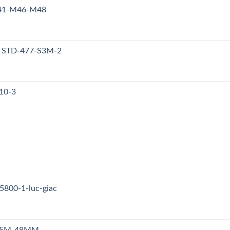
M41-M46-M48
y STD-477-S3M-2
10-3
5800-1-luc-giac
n S5M-48MM