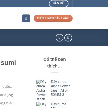
BẢN ĐỒ
CHÍNH SÁCH BÁN HÀNG
Có thể bạn
usumi
thích…
Dây curoa
Alpha Power
n quốc.
Japan AT5-
sử dụng.
50MM-3
ng hiệu.
Dây curoa