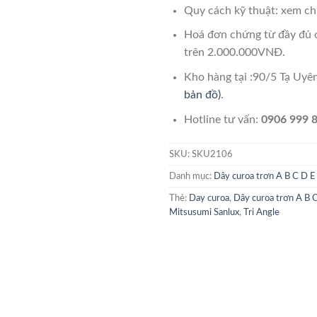
Quy cách kỹ thuật: xem chi
Hoá đơn chứng từ đầy đủ 
trên 2.000.000VNĐ.
Kho hàng tại :90/5 Tạ Uy
bản đồ)
.
Hotline tư vấn:
0906 999 8
SKU:
SKU2106
Danh mục:
Dây curoa trơn A B C D E
Thẻ:
Day curoa
,
Dây curoa trơn A B 
Mitsusumi Sanlux
,
Tri Angle