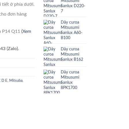
Mitsusumi
 tiết ở phía dưới.
Sanlux D220-
7
cho đơn hàng
Dây curoa
Mitsusumi
ên P14 Q11
(Xem
Sanlux A60-
B100
43 (Zalo).
Dây curoa
Mitsusumi
Sanlux B162
Dây curoa
Mitsusumi
C D E
,
Mitsuba
,
Sanlux
8PK1700