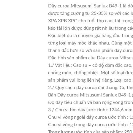
Dây curoa Mitsusumi Sanlux B49-1 là dòn
được tăng cường từ 25-35% so với các lo
XPA XPB XPC cho tuổi thọ cao, tải trọng
kéo tải lớn được dùng rất nhiều trong cá
Đặc biệt do là chuyên gia hàng đầu trong
từng loại máy móc khác nhau. Cùng một l
thành đắc hơn so với sản phẩm dây curoa
Đặc tính sản phẩm của Dây curoa Mitsu
1./ Vật liệu: Cao su – có độ đậm đặc cao
chống mòn, chống nhiệt. Một số loại đượ
sản phẩm vui lòng liên hệ riêng. Loại c
2./ Quy cách dây curoa đai thang. Cụ th
Bản Dây curoa Mitsusumi Sanlux B49-1 
Độ dày tiêu chuẩn và bản rộng vòng tro
3./ Chu vi tim dây (ước tính): 1244,6 mm
Chu vi vòng ngoài dây curoa ước tính : 
Chu vi vòng trong dây curoa ước tính : 1
Trọng lượng ước tính của sản phẩm: 250