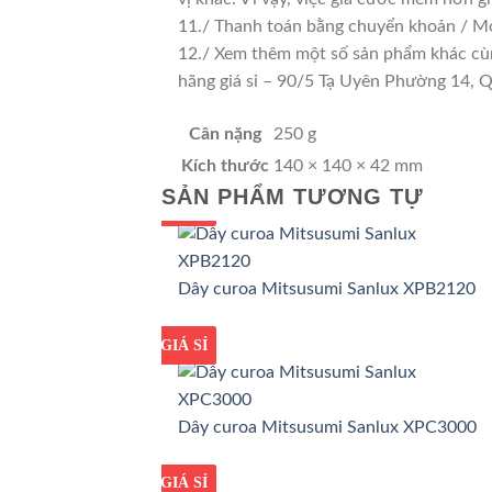
11./ Thanh toán bằng chuyển khoản / Mo
12./ Xem thêm một số sản phẩm khác cùng 
hãng giá sỉ – 90/5 Tạ Uyên Phường 14,
Cân nặng
250 g
Kích thước
140 × 140 × 42 mm
SẢN PHẨM TƯƠNG TỰ
GIÁ TỐT
GIÁ SỈ
Dây curoa Mitsusumi Sanlux XPB2120
GIÁ TỐT
GIÁ SỈ
Dây curoa Mitsusumi Sanlux XPC3000
GIÁ TỐT
GIÁ SỈ