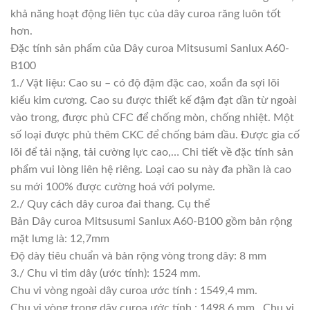
khả năng hoạt động liên tục của dây curoa răng luôn tốt
hơn.
Đặc tính sản phẩm của Dây curoa Mitsusumi Sanlux A60-
B100
1./ Vật liệu: Cao su – có độ đậm đặc cao, xoắn đa sợi lõi
kiểu kim cương. Cao su được thiết kế đậm đạt dần từ ngoài
vào trong, được phủ CFC để chống mòn, chống nhiệt. Một
số loại được phủ thêm CKC để chống bám dầu. Được gia cố
lõi để tải nặng, tải cường lực cao,… Chi tiết về đặc tính sản
phẩm vui lòng liên hệ riêng. Loại cao su này đa phần là cao
su mới 100% được cường hoá với polyme.
2./ Quy cách dây curoa đai thang. Cụ thể
Bản Dây curoa Mitsusumi Sanlux A60-B100 gồm bản rộng
mặt lưng là: 12,7mm
Độ dày tiêu chuẩn và bản rộng vòng trong dây: 8 mm
3./ Chu vi tim dây (ước tính): 1524 mm.
Chu vi vòng ngoài dây curoa ước tính : 1549,4 mm.
Chu vi vòng trong dây curoa ước tính : 1498,6 mm . Chu vi