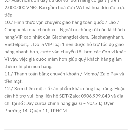
9./ Xuất hoá đơn đầy đủ đối với đơn hàng có giá trị trên
2.000.000 VNĐ. Bao gồm hoá đơn VAT và hoá đơn đỏ trực
tiếp.
10./ Hình thức vận chuyển: giao hàng toàn quốc / Lào /
Campuchia qua chành xe . Ngoài ra chúng tôi còn là khách
hàng VIP cao nhất của Giaohangtietkiem, Giaohangnhanh,
Viettelpost,… Do là VIP loại 1 nên được hỗ trợ tốc độ giao
hàng nhanh hơn, cước vận chuyển tốt hơn các đơn vị khác.
Vì vậy, việc giá cước mềm hơn giúp quý khách hàng giảm
thêm chi phí mua hàng.
11./ Thanh toán bằng chuyển khoản / Momo/ Zalo Pay và
tiền mặt.
12./ Xem thêm một số sản phẩm khác cùng loại răng. Hoặc
cần hỗ trợ vui lòng liên hệ SĐT/Zalo: 0906.999.843 và địa
chỉ tại số :Dây curoa chính hãng giá sỉ – 90/5 Tạ Uyên
Phường 14, Quận 11, TPHCM