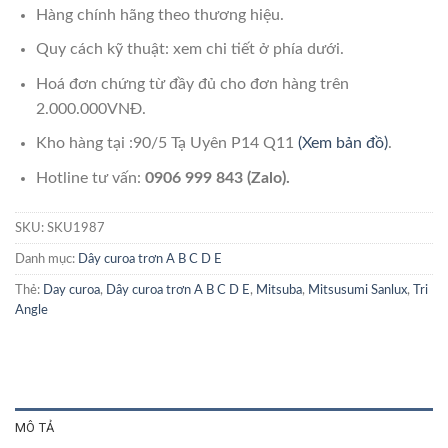
Hàng chính hãng theo thương hiệu.
Quy cách kỹ thuật: xem chi tiết ở phía dưới.
Hoá đơn chứng từ đầy đủ cho đơn hàng trên
2.000.000VNĐ.
Kho hàng tại :90/5 Tạ Uyên P14 Q11
(Xem bản đồ)
.
Hotline tư vấn:
0906 999 843 (Zalo).
SKU:
SKU1987
Danh mục:
Dây curoa trơn A B C D E
Thẻ:
Day curoa
,
Dây curoa trơn A B C D E
,
Mitsuba
,
Mitsusumi Sanlux
,
Tri
Angle
MÔ TẢ