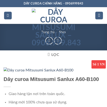
Bỏ
DÂY CUROA CHÍNH HÃNG - 0906999843
qua
nội
dung
Trang chủ
»
Shop
LỌC
Số 1 VN
Dây curoa Mitsusumi Sanlux A60-B100
Giao hàng tận nơi trên toàn quốc.
Hàng mới 100% chưa qua sử dụng.