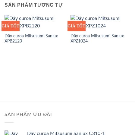
SẢN PHẨM TƯƠNG TỰ
GIÁ TỐT
GIÁ SỈ
GIÁ TỐT
GIÁ SỈ
Dây curoa Mitsusumi Sanlux
Dây curoa Mitsusumi Sanlux
XPB2120
XPZ1024
SẢN PHẨM ƯU ĐÃI
Dây curoa Mitsusumi Sanlux C310-1