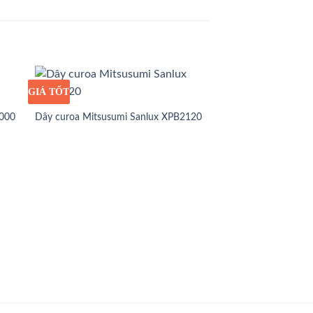
GIÁ TỐT
GIÁ SỈ
3000
Dây curoa Mitsusumi Sanlux XPB2120
GIÁ TỐT
GIÁ SỈ
Dây curoa Mitsusumi
3VX710