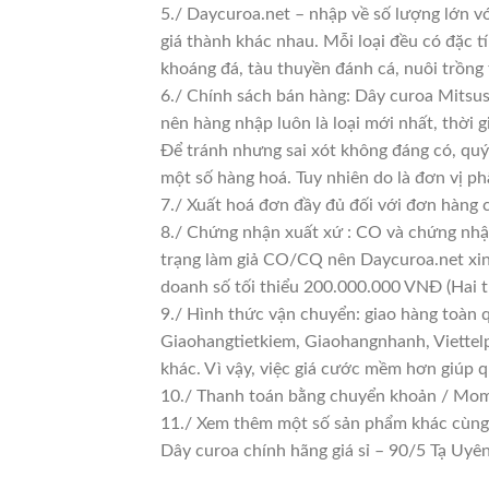
5./ Daycuroa.net – nhập về số lượng lớn vớ
giá thành khác nhau. Mỗi loại đều có đặc t
khoáng đá, tàu thuyền đánh cá, nuôi trồng
6./ Chính sách bán hàng: Dây curoa Mitsu
nên hàng nhập luôn là loại mới nhất, thời g
Để tránh nhưng sai xót không đáng có, quý
một số hàng hoá. Tuy nhiên do là đơn vị phâ
7./ Xuất hoá đơn đầy đủ đối với đơn hàng 
8./ Chứng nhận xuất xứ : CO và chứng nhận
trạng làm giả CO/CQ nên Daycuroa.net xin
doanh số tối thiểu 200.000.000 VNĐ (Hai t
9./ Hình thức vận chuyển: giao hàng toàn 
Giaohangtietkiem, Giaohangnhanh, Viettelp
khác. Vì vậy, việc giá cước mềm hơn giúp 
10./ Thanh toán bằng chuyển khoản / Momo
11./ Xem thêm một số sản phẩm khác cùng lo
Dây curoa chính hãng giá sỉ – 90/5 Tạ U