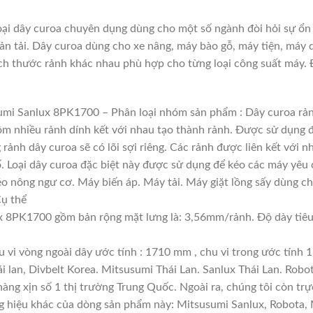
ại dây curoa chuyên dụng dùng cho một số ngành đòi hỏi sự ổn 
bản tải. Dây curoa dùng cho xe nâng, máy bào gỗ, máy tiện, máy 
ích thước rảnh khác nhau phù hợp cho từng loại công suất máy. Đ
sumi Sanlux 8PK1700 – Phân loại nhóm sản phẩm : Dây curoa r
 gồm nhiều rảnh dính kết với nhau tạo thành rảnh. Được sử dụng đ
 rảnh dây curoa sẽ có lõi sợi riêng. Các rảnh được liên kết với
ố. Loại dây curoa đặc biệt này được sử dụng để kéo các máy yêu 
o nông ngư cơ. Máy biến áp. Máy tải. Máy giặt lồng sấy dùng c
Cụ thể
 8PK1700 gồm bản rộng mặt lưng là: 3,56mm/rảnh. Độ dày tiêu 
u vi vòng ngoài dây ước tính : 1710 mm , chu vi trong ước tính 
 lan, Divbelt Korea. Mitsusumi Thái Lan. Sanlux Thái Lan. Robo
g xịn số 1 thị trường Trung Quốc. Ngoài ra, chúng tôi còn trực
ng hiệu khác của dòng sản phẩm này: Mitsusumi Sanlux, Robota,