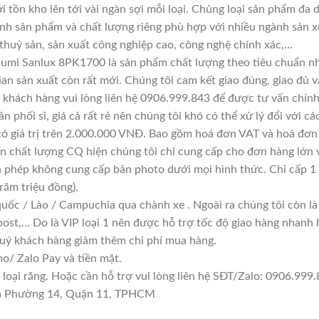
i tồn kho lên tới vài ngàn sợi mỗi loại. Chủng loại sản phẩm đa
ính sản phẩm và chất lượng riêng phù hợp với nhiều ngành sản x
 thuỷ sản, sản xuất công nghiệp cao, công nghệ chính xác,…
sumi Sanlux 8PK1700 là sản phẩm chất lượng theo tiêu chuẩn nh
ian sản xuất còn rất mới. Chúng tôi cam kết giao đúng, giao đủ v
 khách hàng vui lòng liên hệ 0906.999.843 để được tư vấn chính
n phối sỉ, giá cả rất rẻ nên chúng tôi khó có thể xử lý đổi với c
có giá trị trên 2.000.000 VNĐ. Bao gồm hoá đơn VAT và hoá đơn 
 chất lượng CQ hiện chúng tôi chỉ cung cấp cho đơn hàng lớn v
 phép không cung cấp bản photo dưới mọi hình thức. Chỉ cấp 1
răm triệu đồng).
quốc / Lào / Campuchia qua chành xe . Ngoài ra chúng tôi còn l
ost,… Do là VIP loại 1 nên được hỗ trợ tốc độ giao hàng nhanh
quý khách hàng giảm thêm chi phí mua hàng.
/ Zalo Pay và tiền mặt.
ại răng. Hoặc cần hỗ trợ vui lòng liên hệ SĐT/Zalo: 0906.999.84
yên Phường 14, Quận 11, TPHCM