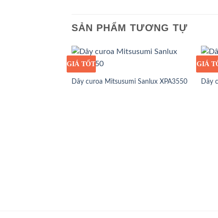
SẢN PHẨM TƯƠNG TỰ
GIÁ TỐT
GIÁ SỈ
GIÁ T
GIÁ S
Dây curoa Mitsusumi Sanlux XPA3550
Dây 