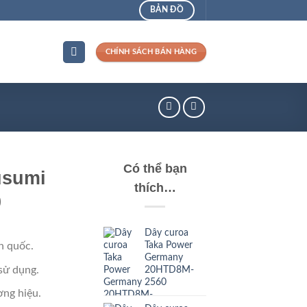
BẢN ĐỒ
CHÍNH SÁCH BÁN HÀNG
Có thể bạn
usumi
thích…
0
Dây curoa
Taka Power
n quốc.
Germany
sử dụng.
20HTD8M-
2560
ng hiệu.