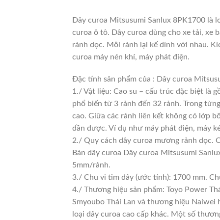
Dây curoa Mitsusumi Sanlux 8PK1700 là lo
curoa ô tô. Dây curoa dùng cho xe tải, xe 
rảnh dọc. Mỗi rảnh lại kế dính với nhau. K
curoa máy nén khí, máy phát điện.
Đặc tính sản phẩm của : Dây curoa Mitsu
1./ Vật liệu: Cao su – cấu trúc đặc biệt là
phổ biến từ 3 rảnh đến 32 rảnh. Trong từng
cao. Giữa các rảnh liên kết không có lớp b
dần được. Ví dụ như máy phát điện, máy ké
2./ Quy cách dây curoa mương rảnh dọc. 
Bản dây curoa Dây curoa Mitsusumi Sanlux
5mm/rảnh.
3./ Chu vi tim dây (ước tính): 1700 mm. Ch
4./ Thương hiệu sản phẩm: Toyo Power Thái
Smyoubo Thái Lan và thương hiệu Naiwei hàn
loại dây curoa cao cấp khác. Một số thươ