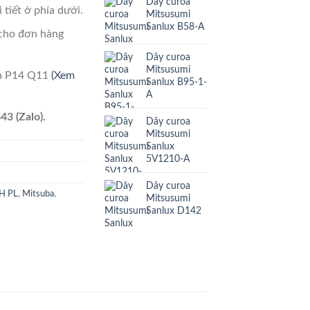
Dây curoa
 tiết ở phía dưới.
Mitsusumi
Sanlux B58-A
cho đơn hàng
Dây curoa
Mitsusumi
ên P14 Q11
(Xem
Sanlux B95-1-
A
43 (Zalo).
Dây curoa
Mitsusumi
Sanlux
5V1210-A
Dây curoa
PH PL
,
Mitsuba
,
Mitsusumi
Sanlux D142