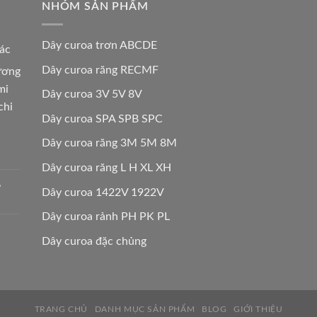
NHÓM SẢN PHẨM
Dây curoa trơn ABCDE
các
Dây curoa răng RECMF
hương
mi
Dây curoa 3V 5V 8V
chi
Dây curoa SPA SPB SPC
Dây curoa răng 3M 5M 8M
Dây curoa răng L H XL XH
,
Dây curoa 1422V 1922V
Dây curoa rảnh PH PK PL
Dây curoa đặc chủng
TRANG CHỦ
DANH MỤC SẢN PHẨM
BLOG
GIỚI THIỆU