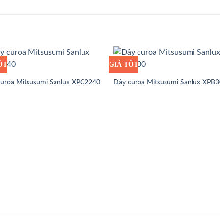
ỐT
Ỉ
GIÁ TỐT
GIÁ SỈ
curoa Mitsusumi Sanlux XPC2240
Dây curoa Mitsusumi Sanlux XPB