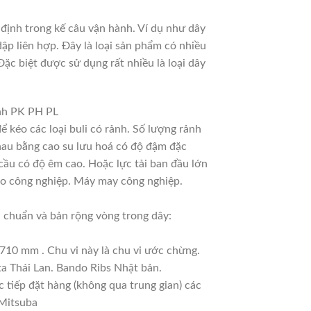
định trong kế câu vận hành. Ví dụ như dây
dập liên hợp. Đây là loại sản phẩm có nhiều
ặc biệt được sử dụng rất nhiều là loại dây
ảnh PK PH PL
ể kéo các loại buli có rảnh. Số lượng rảnh
 nhau bằng cao su lưu hoá có độ đậm đặc
cầu có độ êm cao. Hoặc lực tải ban đầu lớn
ho công nghiệp. Máy may công nghiệp.
chuẩn và bản rộng vòng trong dây:
1710 mm . Chu vi này là chu vi ước chừng.
ta Thái Lan. Bando Ribs Nhật bản.
 tiếp đặt hàng (không qua trung gian) các
 Mitsuba