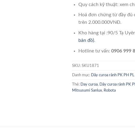
Quy cách kỹ thuật: xem chi
Hoá đơn chứng từ đầy đủ 
trên 2.000.000VNĐ.
Kho hàng tại :90/5 Tạ Uy
bản đồ)
.
Hotline tư vấn:
0906 999 8
SKU:
SKU1871
Danh mục:
Dây curoa rảnh PK PH PL
Thẻ:
Day curoa
,
Dây curoa rảnh PK 
Mitsusumi Sanlux
,
Robota