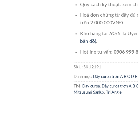
Quy cách kỹ thuật: xem chi
Hoá đơn chứng từ đầy đủ 
trên 2.000.000VNĐ.
Kho hàng tại :90/5 Tạ Uy
bản đồ)
.
Hotline tư vấn:
0906 999 8
SKU:
SKU2191
Danh mục:
Dây curoa trơn A B C D E
Thẻ:
Day curoa
,
Dây curoa trơn A B 
Mitsusumi Sanlux
,
Tri Angle