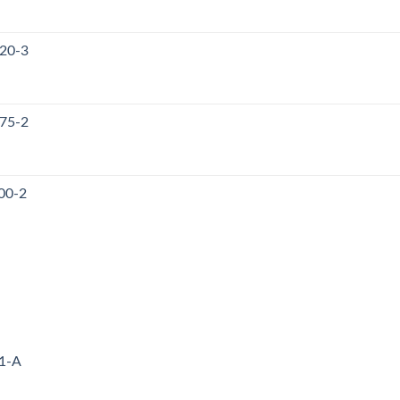
120-3
175-2
00-2
71-A