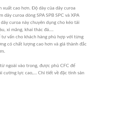
ản xuất cao hơn. Độ dày của dây curoa
 làm dây curoa dòng SPA SPB SPC và XPA
g dây curoa này chuyên dụng cho kéo tải
u, xi măng, khai thác đá….
 để tư vấn cho khách hàng phù hợp với từng
ờng có chất lượng cao hơn và giá thành đắc
ơn.
n từ ngoài vào trong, được phủ CFC để
 cường lực cao,… Chi tiết về đặc tính sản