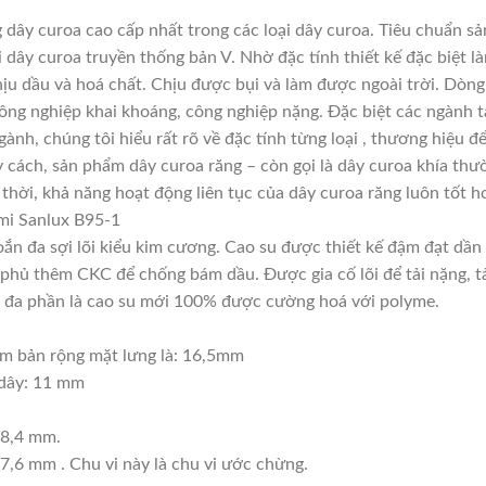
dây curoa cao cấp nhất trong các loại dây curoa. Tiêu chuẩn s
 dây curoa truyền thống bản V. Nhờ đặc tính thiết kế đặc biệt
chịu dầu và hoá chất. Chịu được bụi và làm được ngoài trời. Dòn
ông nghiệp khai khoáng, công nghiệp nặng. Đặc biệt các ngành tà
gành, chúng tôi hiểu rất rõ về đặc tính từng loại , thương hiệu
 cách, sản phẩm dây curoa răng – còn gọi là dây curoa khía thư
thời, khả năng hoạt động liên tục của dây curoa răng luôn tốt h
mi Sanlux B95-1
xoắn đa sợi lõi kiểu kim cương. Cao su được thiết kế đậm đạt dầ
phủ thêm CKC để chống bám dầu. Được gia cố lõi để tải nặng, tải
này đa phần là cao su mới 100% được cường hoá với polyme.
m bản rộng mặt lưng là: 16,5mm
 dây: 11 mm
38,4 mm.
7,6 mm . Chu vi này là chu vi ước chừng.