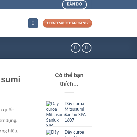
BẢN ĐỒ
CHÍNH SÁCH BÁN HÀNG
Có thể bạn
usumi
thích…
Dây curoa
Mitsusumi
n quốc.
Sanlux SPA-
sử dụng.
1607
ng hiệu.
Dây curoa