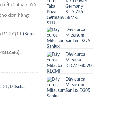
Taka Power
 tiết ở phía dưới.
Germany
STD-776-
cho đơn hàng
S8M-3
Dây curoa
ên P14 Q11
(Xem
Mitsusumi
Sanlux D275
43 (Zalo).
Dây curoa
Mitsuba
RECMF-8590
Dây curoa
Mitsusumi
C D E
,
Mitsuba
,
Sanlux D305