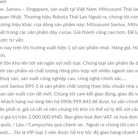
ram
n. Sanwu – Singapore, sản xuất tại Việt Nam. Mitsusumi Thái l
an Nhật. Thương hiệu Robota Thái Lan Ngoài ra, chúng tôi còn 
hương hiệu khác của dòng sản phẩm này: Mitsusumi Sanlux, Mitsu
hất trong các sản phẩm dây curoa. Giá thành cũng cao hơn. Để 
được tư vấn.
n nay trên thị trường xuất hiện 1 số sản phẩm nhái. Hàng giả. 
ín.
i tồn kho lên tới vài ngàn sợi mỗi loại. Chủng loại sản phẩm đa
ính sản phẩm và chất lượng riêng phù hợp với nhiều ngành sản x
 thuỷ sản, sản xuất công nghiệp cao, công nghệ chính xác,…
umi Sanlux B95-1 là sản phẩm chất lượng theo tiêu chuẩn nhà s
ian sản xuất còn rất mới. Chúng tôi cam kết giao đúng, giao đủ v
 khách hàng vui lòng liên hệ 0906.999.843 để được tư vấn chính
n phối sỉ, giá cả rất rẻ nên chúng tôi khó có thể xử lý đổi với c
có giá trị trên 2.000.000 VNĐ. Bao gồm hoá đơn VAT và hoá đơn 
 quốc / Lào / Campuchia qua chành xe . Ngoài ra chúng tôi còn 
ost,… Do là VIP loại 1 nên được hỗ trợ tốc độ giao hàng nhanh