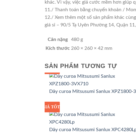
khác. Vì vậy, việc giá cước mềm hơn giúp 
11./ Thanh toán bằng chuyển khoản / Momo
12./ Xem thêm một số sản phẩm khác cùng lo
giá sỉ – 90/5 Tạ Uyên Phường 14, Quận 1
Cân nặng
480 g
Kích thước
260 × 260 × 42 mm
SẢN PHẨM TƯƠNG TỰ
GIÁ TỐT
GIÁ SỈ
Dây curoa Mitsusumi Sanlux XPZ1800-
GIÁ TỐT
GIÁ SỈ
Dây curoa Mitsusumi Sanlux XPC4280L