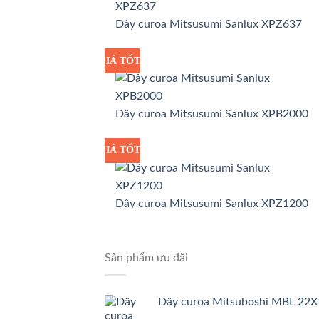
Dây curoa Mitsusumi Sanlux XPZ637
GIÁ TỐT
GIÁ SỈ
Dây curoa Mitsusumi Sanlux XPB2000
GIÁ TỐT
GIÁ SỈ
Dây curoa Mitsusumi Sanlux XPZ1200
Sản phẩm ưu đãi
Dây curoa Mitsuboshi MBL 22X