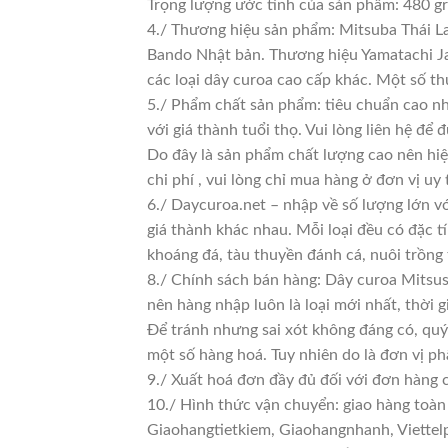
Trọng lượng ước tính của sản phẩm: 480 g
4./ Thương hiệu sản phẩm: Mitsuba Thái La
Bando Nhật bản. Thương hiệu Yamatachi Jap
các loại dây curoa cao cấp khác. Một số t
5./ Phẩm chất sản phẩm: tiêu chuẩn cao n
với giá thành tuổi thọ. Vui lòng liên hệ để 
Do đây là sản phẩm chất lượng cao nên hiệ
chi phí , vui lòng chỉ mua hàng ở đơn vị uy t
6./ Daycuroa.net – nhập về số lượng lớn vớ
giá thành khác nhau. Mỗi loại đều có đặc t
khoáng đá, tàu thuyền đánh cá, nuôi trồng
8./ Chính sách bán hàng: Dây curoa Mitsus
nên hàng nhập luôn là loại mới nhất, thời g
Để tránh nhưng sai xót không đáng có, quý
một số hàng hoá. Tuy nhiên do là đơn vị phâ
9./ Xuất hoá đơn đầy đủ đối với đơn hàng 
10./ Hình thức vận chuyển: giao hàng toàn
Giaohangtietkiem, Giaohangnhanh, Viettelp