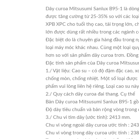
Dây curoa Mitsusumi Sanlux B95-1 là dòng 
được tăng cường từ 25-35% so với các loại
XPB XPC cho tuổi thọ cao, tải trọng lớn, 
lớn được dùng rất nhiều trong các ngành c
Đặc biệt do là chuyên gia hàng đầu trong n
loại máy móc khác nhau. Cùng một loại quy
hơn so với sản phẩm dây curoa trơn. Đồng 
Đặc tính sản phẩm của Dây curoa Mitsusu
1./ Vật liệu: Cao su – có độ đậm đặc cao, 
chống mòn, chống nhiệt. Một số loại được 
phẩm vui lòng liên hệ riêng. Loại cao su 
2./ Quy cách dây curoa đai thang. Cụ thể
Bản Dây curoa Mitsusumi Sanlux B95-1 gồ
Độ dày tiêu chuẩn và bản rộng vòng trong
3./ Chu vi tim dây (ước tính): 2413 mm.
Chu vi vòng ngoài dây curoa ước tính : 24
Chu vi vòng trong dây curoa ước tính : 238