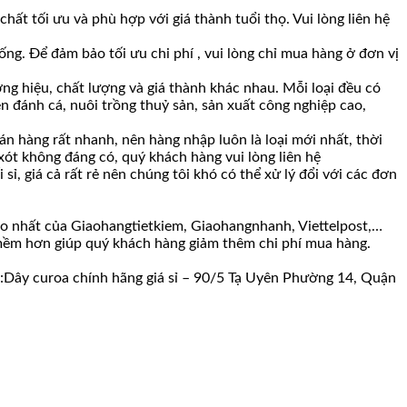
t tối ưu và phù hợp với giá thành tuổi thọ. Vui lòng liên hệ
ng. Để đảm bảo tối ưu chi phí , vui lòng chỉ mua hàng ở đơn vị
ng hiệu, chất lượng và giá thành khác nhau. Mỗi loại đều có
n đánh cá, nuôi trồng thuỷ sản, sản xuất công nghiệp cao,
n hàng rất nhanh, nên hàng nhập luôn là loại mới nhất, thời
 xót không đáng có, quý khách hàng vui lòng liên hệ
ỉ, giá cả rất rẻ nên chúng tôi khó có thể xử lý đổi với các đơn
ao nhất của Giaohangtietkiem, Giaohangnhanh, Viettelpost,…
c mềm hơn giúp quý khách hàng giảm thêm chi phí mua hàng.
ố :Dây curoa chính hãng giá sỉ – 90/5 Tạ Uyên Phường 14, Quận