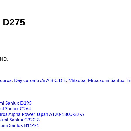
x D275
VNĐ.
curoa
,
Dây curoa trơn A B C D E
,
Mitsuba
,
Mitsusumi Sanlux
,
Tr
mi Sanlux D295
mi Sanlux C264
uroa Alpha Power Japan AT20-1800-32-A
sumi Sanlux C320-3
sumi Sanlux B114-1