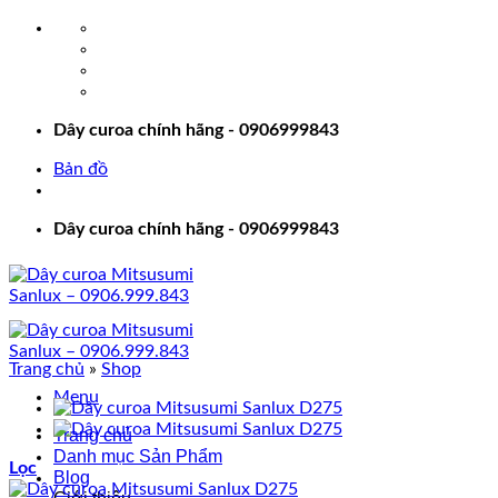
Bỏ
qua
nội
dung
Dây curoa chính hãng - 0906999843
Bản đồ
Dây curoa chính hãng - 0906999843
Trang chủ
»
Shop
Menu
Trang chủ
Danh mục Sản Phẩm
Lọc
Blog