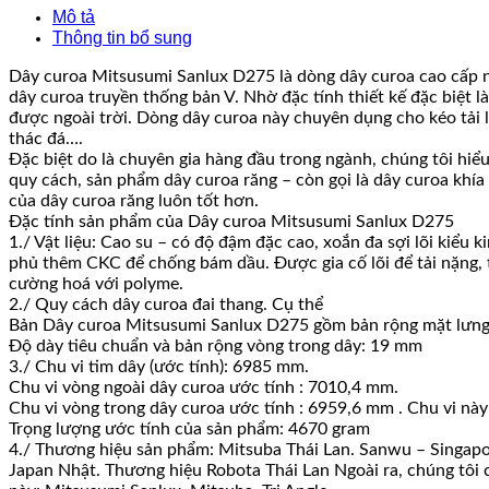
Mô tả
Thông tin bổ sung
Dây curoa Mitsusumi Sanlux D275 là dòng dây curoa cao cấp nh
dây curoa truyền thống bản V. Nhờ đặc tính thiết kế đặc biệt 
được ngoài trời. Dòng dây curoa này chuyên dụng cho kéo tải 
thác đá….
Đặc biệt do là chuyên gia hàng đầu trong ngành, chúng tôi hiể
quy cách, sản phẩm dây curoa răng – còn gọi là dây curoa khía
của dây curoa răng luôn tốt hơn.
Đặc tính sản phẩm của Dây curoa Mitsusumi Sanlux D275
1./ Vật liệu: Cao su – có độ đậm đặc cao, xoắn đa sợi lõi kiể
phủ thêm CKC để chống bám dầu. Được gia cố lõi để tải nặng, t
cường hoá với polyme.
2./ Quy cách dây curoa đai thang. Cụ thể
Bản Dây curoa Mitsusumi Sanlux D275 gồm bản rộng mặt lưng
Độ dày tiêu chuẩn và bản rộng vòng trong dây: 19 mm
3./ Chu vi tim dây (ước tính): 6985 mm.
Chu vi vòng ngoài dây curoa ước tính : 7010,4 mm.
Chu vi vòng trong dây curoa ước tính : 6959,6 mm . Chu vi này
Trọng lượng ước tính của sản phẩm: 4670 gram
4./ Thương hiệu sản phẩm: Mitsuba Thái Lan. Sanwu – Singapo
Japan Nhật. Thương hiệu Robota Thái Lan Ngoài ra, chúng tôi 