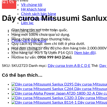
Giới thiệu
Số 1 VN
Về chúng tôi
Hệ khách hàng
Chính sách bán hàng
Dây curoa Mitsusumi Sanlu
Chính sách bảo mật
Liên lạc
Giao hàng tận nơi trên toàn quốc.
Tìm
Hàng mới 100% chưa qua sử dụng.
kiếm:
Hàng chính hãng theo thương hiệu.
Chính sách bán hàng
Quy cách kỹ thuật: xem chi tiết ở phía dưới.
Hoá đơn chứng từ đầy đủ cho đơn hàng trên 2.000.000
Tìm
Kho hàng tại :90/5 Tạ Uyên P14 Q11
(Xem bản đồ)
.
kiếm:
Hotline tư vấn:
0906 999 843 (Zalo).
SKU:
SKU2723
Danh mục:
Dây curoa trơn A B C D E
Thẻ:
Day 
Có thể bạn thích…
Dây curoa Mitsusu
Dây curoa Mitsusu
Dây c
Dây curoa Mitsu
Dây curoa Mitsu