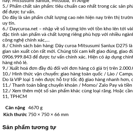
này: Mitsusumi Sanlux, Mitsuba, Tri Angle
5./ Phẩm chất sản phẩm: tiêu chuẩn cao nhất trong các sản phẩ
để được tư vấn.
Do đây là sản phẩm chất lượng cao nên hiện nay trên thị trườn
uy tín.
6./ Daycuroa.net – nhập về số lượng lớn với tồn kho lên tới v
đặc tính sản phẩm và chất lượng riêng phù hợp với nhiều ngành
công nghệ chính xác,…
8./ Chính sách bán hàng: Dây curoa Mitsusumi Sanlux D275 là 
gian sản xuất còn rất mới. Chúng tôi cam kết giao đúng, giao đ
0906.999.843 để được tư vấn chính xác. Hiện có áp dụng chính s
hàng nhỏ lẻ.
9./ Xuất hoá đơn đầy đủ đối với đơn hàng có giá trị trên 2.0
10./ Hình thức vận chuyển: giao hàng toàn quốc / Lào / Campu
Do là VIP loại 1 nên được hỗ trợ tốc độ giao hàng nhanh hơn,
11./ Thanh toán bằng chuyển khoản / Momo/ Zalo Pay và tiền
12./ Xem thêm một số sản phẩm khác cùng loại răng. Hoặc cần h
11, TPHCM
Cân nặng
4670 g
Kích thước
750 × 750 × 66 mm
Sản phẩm tương tự