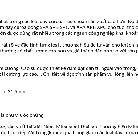
ất trong các loại dây curoa. Tiêu chuẩn sản xuất cao hơn. Độ 
làm dây curoa dòng SPA SPB SPC và XPA XPB XPC cho tuổi thọ cao
lớn được dùng rất nhiều trong các ngành công nghiệp khai khoáng
u rất rõ về đặc tính từng loại , thương hiệu để tư vấn cho khác
 thường có chất lượng cao hơn và giá thành đắc hơn so với sản 
u kim cương. Cao su được thiết kế đậm đạt dần từ ngoài vào tro
ải cường lực cao,… Chi tiết về đặc tính sản phẩm vui lòng liên 
 là: 31,5mm
 là chu vi ước chừng.
re, sản xuất tại Việt Nam. Mitsusumi Thái lan. Thương hiệu Mi
còn trực tiếp đặt hàng (không qua trung gian) các loại dây cur