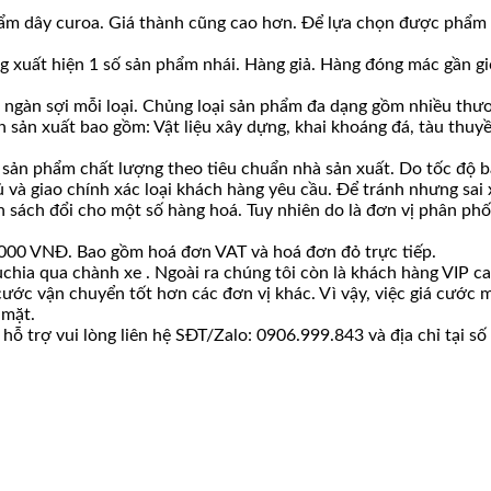
m dây curoa. Giá thành cũng cao hơn. Để lựa chọn được phẩm chấ
g xuất hiện 1 số sản phẩm nhái. Hàng giả. Hàng đóng mác gần giố
ài ngàn sợi mỗi loại. Chủng loại sản phẩm đa dạng gồm nhiều thươ
 sản xuất bao gồm: Vật liệu xây dựng, khai khoáng đá, tàu thuyề
sản phẩm chất lượng theo tiêu chuẩn nhà sản xuất. Do tốc độ bá
ủ và giao chính xác loại khách hàng yêu cầu. Để tránh nhưng sai
ách đổi cho một số hàng hoá. Tuy nhiên do là đơn vị phân phối s
00.000 VNĐ. Bao gồm hoá đơn VAT và hoá đơn đỏ trực tiếp.
chia qua chành xe . Ngoài ra chúng tôi còn là khách hàng VIP c
 cước vận chuyển tốt hơn các đơn vị khác. Vì vậy, việc giá cướ
 mặt.
ỗ trợ vui lòng liên hệ SĐT/Zalo: 0906.999.843 và địa chỉ tại s