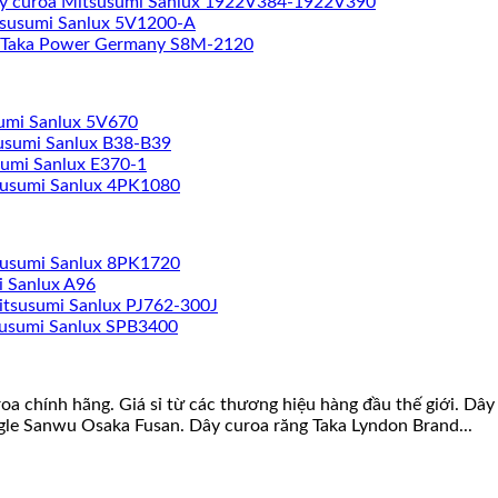
y curoa Mitsusumi Sanlux 1922V384-1922V390
tsusumi Sanlux 5V1200-A
 Taka Power Germany S8M-2120
umi Sanlux 5V670
usumi Sanlux B38-B39
sumi Sanlux E370-1
susumi Sanlux 4PK1080
susumi Sanlux 8PK1720
i Sanlux A96
itsusumi Sanlux PJ762-300J
susumi Sanlux SPB3400
roa chính hãng. Giá sỉ từ các thương hiệu hàng đầu thế giới. D
gle Sanwu Osaka Fusan. Dây curoa răng Taka Lyndon Brand...