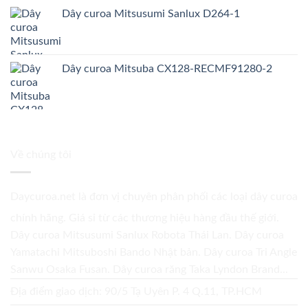
Dây curoa Mitsusumi Sanlux D264-1
Dây curoa Mitsuba CX128-RECMF91280-2
Về chúng tôi
Daycuroa.net
là đơn vị chuyên phân phối các loại dây curoa
chính hãng. Giá sỉ từ các thương hiệu hàng đầu thế giới.
Dây curoa Mitsusumi Sanlux Robota Thái Lan. Dây curoa
Yamatachi Mitsuboshi Bando Nhật bản. Dây curoa Tri Angle
Sanwu Osaka Fusan. Dây curoa răng Taka Lyndon Brand...
Địa điểm giao dịch: 90/5 Tạ Uyên P. 4 Q.11, TP.HCM