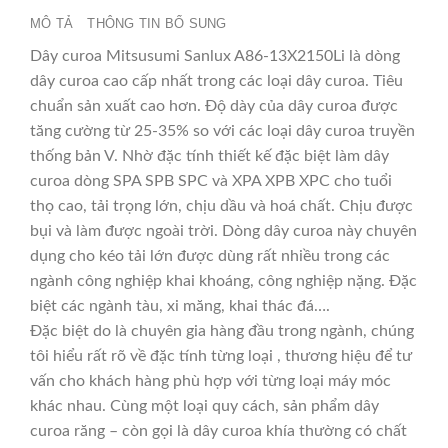
MÔ TẢ
THÔNG TIN BỔ SUNG
Dây curoa Mitsusumi Sanlux A86-13X2150Li là dòng
dây curoa cao cấp nhất trong các loại dây curoa. Tiêu
chuẩn sản xuất cao hơn. Độ dày của dây curoa được
tăng cường từ 25-35% so với các loại dây curoa truyền
thống bản V. Nhờ đặc tính thiết kế đặc biệt làm dây
curoa dòng SPA SPB SPC và XPA XPB XPC cho tuổi
thọ cao, tải trọng lớn, chịu dầu và hoá chất. Chịu được
bụi và làm được ngoài trời. Dòng dây curoa này chuyên
dụng cho kéo tải lớn được dùng rất nhiều trong các
ngành công nghiệp khai khoáng, công nghiệp nặng. Đặc
biệt các ngành tàu, xi măng, khai thác đá….
Đặc biệt do là chuyên gia hàng đầu trong ngành, chúng
tôi hiểu rất rõ về đặc tính từng loại , thương hiệu để tư
vấn cho khách hàng phù hợp với từng loại máy móc
khác nhau. Cùng một loại quy cách, sản phẩm dây
curoa răng – còn gọi là dây curoa khía thường có chất