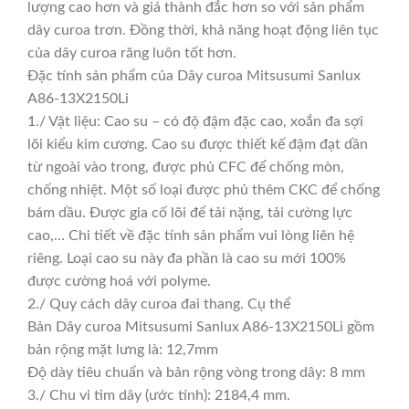
lượng cao hơn và giá thành đắc hơn so với sản phẩm
dây curoa trơn. Đồng thời, khả năng hoạt động liên tục
của dây curoa răng luôn tốt hơn.
Đặc tính sản phẩm của Dây curoa Mitsusumi Sanlux
A86-13X2150Li
1./ Vật liệu: Cao su – có độ đậm đặc cao, xoắn đa sợi
lõi kiểu kim cương. Cao su được thiết kế đậm đạt dần
từ ngoài vào trong, được phủ CFC để chống mòn,
chống nhiệt. Một số loại được phủ thêm CKC để chống
bám dầu. Được gia cố lõi để tải nặng, tải cường lực
cao,… Chi tiết về đặc tính sản phẩm vui lòng liên hệ
riêng. Loại cao su này đa phần là cao su mới 100%
được cường hoá với polyme.
2./ Quy cách dây curoa đai thang. Cụ thể
Bản Dây curoa Mitsusumi Sanlux A86-13X2150Li gồm
bản rộng mặt lưng là: 12,7mm
Độ dày tiêu chuẩn và bản rộng vòng trong dây: 8 mm
3./ Chu vi tim dây (ước tính): 2184,4 mm.