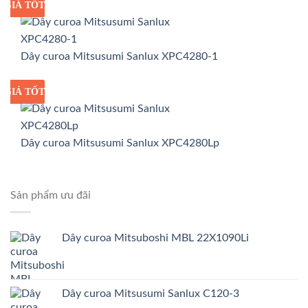
GIÁ TỐT
GIÁ SỈ
Dây curoa Mitsusumi Sanlux XPC4280-1
GIÁ TỐT
GIÁ SỈ
Dây curoa Mitsusumi Sanlux XPC4280Lp
Sản phẩm ưu đãi
Dây curoa Mitsuboshi MBL 22X1090Li
Dây curoa Mitsusumi Sanlux C120-3