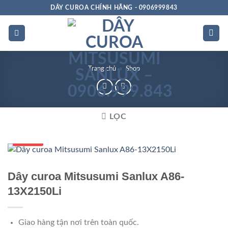
Bỏ
DÂY CUROA CHÍNH HÃNG - 0906999843
qua
nội
dung
Trang chủ
»
Shop
LỌC
Số 1 VN
Dây curoa Mitsusumi Sanlux A86-
13X2150Li
Giao hàng tận nơi trên toàn quốc.