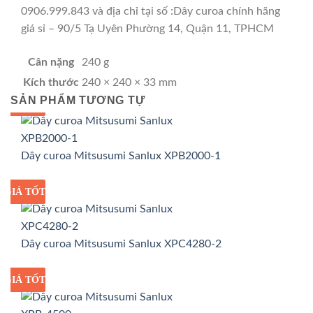
0906.999.843 và địa chỉ tại số :Dây curoa chính hãng
giá sỉ – 90/5 Tạ Uyên Phường 14, Quận 11, TPHCM
Cân nặng
240 g
Kích thước
240 × 240 × 33 mm
SẢN PHẨM TƯƠNG TỰ
GIÁ TỐT
GIÁ SỈ
Dây curoa Mitsusumi Sanlux XPB2000-1
GIÁ TỐT
GIÁ SỈ
Dây curoa Mitsusumi Sanlux XPC4280-2
GIÁ TỐT
GIÁ SỈ