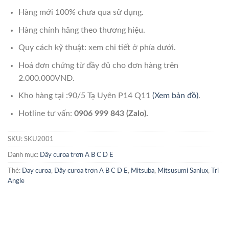
Hàng mới 100% chưa qua sử dụng.
Hàng chính hãng theo thương hiệu.
Quy cách kỹ thuật: xem chi tiết ở phía dưới.
Hoá đơn chứng từ đầy đủ cho đơn hàng trên
2.000.000VNĐ.
Kho hàng tại :90/5 Tạ Uyên P14 Q11
(Xem bản đồ)
.
Hotline tư vấn:
0906 999 843 (Zalo).
SKU:
SKU2001
Danh mục:
Dây curoa trơn A B C D E
Thẻ:
Day curoa
,
Dây curoa trơn A B C D E
,
Mitsuba
,
Mitsusumi Sanlux
,
Tri
Angle