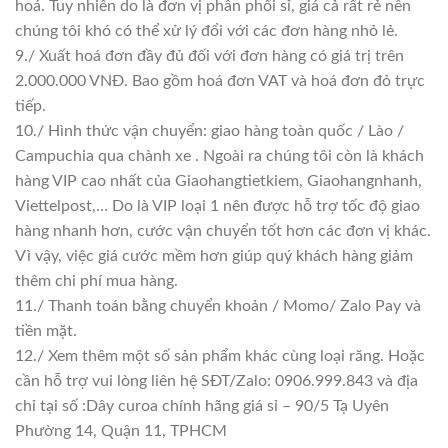
hoá. Tuy nhiên do là đơn vị phân phối sỉ, giá cả rất rẻ nên
chúng tôi khó có thể xử lý đổi với các đơn hàng nhỏ lẻ.
9./ Xuất hoá đơn đầy đủ đối với đơn hàng có giá trị trên
2.000.000 VNĐ. Bao gồm hoá đơn VAT và hoá đơn đỏ trực
tiếp.
10./ Hình thức vận chuyển: giao hàng toàn quốc / Lào /
Campuchia qua chành xe . Ngoài ra chúng tôi còn là khách
hàng VIP cao nhất của Giaohangtietkiem, Giaohangnhanh,
Viettelpost,… Do là VIP loại 1 nên được hỗ trợ tốc độ giao
hàng nhanh hơn, cước vận chuyển tốt hơn các đơn vị khác.
Vì vậy, việc giá cước mềm hơn giúp quý khách hàng giảm
thêm chi phí mua hàng.
11./ Thanh toán bằng chuyển khoản / Momo/ Zalo Pay và
tiền mặt.
12./ Xem thêm một số sản phẩm khác cùng loại răng. Hoặc
cần hỗ trợ vui lòng liên hệ SĐT/Zalo: 0906.999.843 và địa
chỉ tại số :Dây curoa chính hãng giá sỉ – 90/5 Tạ Uyên
Phường 14, Quận 11, TPHCM