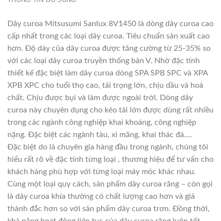
Dây curoa Mitsusumi Sanlux 8V1450 là dòng dây curoa cao
cấp nhất trong các loại dây curoa. Tiêu chuẩn sản xuất cao
hơn. Độ dày của dây curoa được tăng cường từ 25-35% so
với các loại dây curoa truyền thống bản V. Nhờ đặc tính
thiết kế đặc biệt làm dây curoa dòng SPA SPB SPC và XPA
XPB XPC cho tuổi thọ cao, tải trọng lớn, chịu dầu và hoá
chất. Chịu được bụi và làm được ngoài trời. Dòng dây
curoa này chuyên dụng cho kéo tải lớn được dùng rất nhiều
trong các ngành công nghiệp khai khoáng, công nghiệp
nặng. Đặc biệt các ngành tàu, xi măng, khai thác đá….
Đặc biệt do là chuyên gia hàng đầu trong ngành, chúng tôi
hiểu rất rõ về đặc tính từng loại , thương hiệu để tư vấn cho
khách hàng phù hợp với từng loại máy móc khác nhau.
Cùng một loại quy cách, sản phẩm dây curoa răng – còn gọi
là dây curoa khía thường có chất lượng cao hơn và giá
thành đắc hơn so với sản phẩm dây curoa trơn. Đồng thời,
khả năng hoạt động liên tục của dây curoa răng luôn tốt