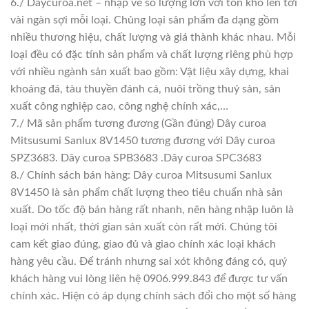
6./ Daycuroa.net – nhập về số lượng lớn với tồn kho lên tới
vài ngàn sợi mỗi loại. Chủng loại sản phẩm đa dạng gồm
nhiều thương hiệu, chất lượng và giá thành khác nhau. Mỗi
loại đều có đặc tính sản phẩm và chất lượng riêng phù hợp
với nhiều ngành sản xuất bao gồm: Vật liệu xây dựng, khai
khoáng đá, tàu thuyền đánh cá, nuôi trồng thuỷ sản, sản
xuất công nghiệp cao, công nghệ chính xác,…
7./ Mã sản phẩm tương đương (Gần đúng) Dây curoa
Mitsusumi Sanlux 8V1450 tương đương với Dây curoa
SPZ3683. Dây curoa SPB3683 .Dây curoa SPC3683
8./ Chính sách bán hàng: Dây curoa Mitsusumi Sanlux
8V1450 là sản phẩm chất lượng theo tiêu chuẩn nhà sản
xuất. Do tốc độ bán hàng rất nhanh, nên hàng nhập luôn là
loại mới nhất, thời gian sản xuất còn rất mới. Chúng tôi
cam kết giao đúng, giao đủ và giao chính xác loại khách
hàng yêu cầu. Để tránh nhưng sai xót không đáng có, quý
khách hàng vui lòng liên hệ 0906.999.843 để được tư vấn
chính xác. Hiện có áp dụng chính sách đổi cho một số hàng