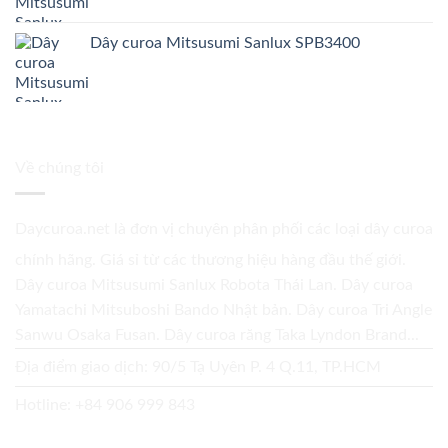
Dây curoa Mitsusumi Sanlux SPB3400
Về chúng tôi
Daycuroa.net
là đơn vị chuyên phân phối các loại dây curoa
chính hãng. Giá sỉ từ các thương hiệu hàng đầu thế giới.
Dây curoa Mitsusumi Sanlux Robota Thái Lan. Dây curoa
Yamatachi Mitsuboshi Bando Nhật bản. Dây curoa Tri Angle
Sanwu Osaka Fusan. Dây curoa răng Taka Lyndon Brand...
Địa điểm giao dịch: 90/5 Tạ Uyên P. 4 Q.11, TP.HCM
Hotline:
+84 906 999 843