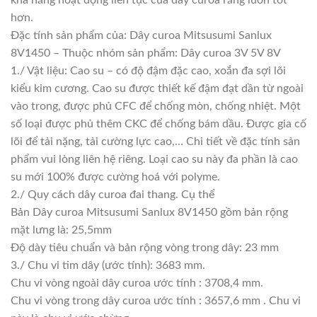
hơn.
Đặc tính sản phẩm của: Dây curoa Mitsusumi Sanlux
8V1450 – Thuộc nhóm sản phẩm: Dây curoa 3V 5V 8V
1./ Vật liệu: Cao su – có độ đậm đặc cao, xoắn đa sợi lõi
kiểu kim cương. Cao su được thiết kế đậm đạt dần từ ngoài
vào trong, được phủ CFC để chống mòn, chống nhiệt. Một
số loại được phủ thêm CKC để chống bám dầu. Được gia cố
lõi để tải nặng, tải cường lực cao,… Chi tiết về đặc tính sản
phẩm vui lòng liên hệ riêng. Loại cao su này đa phần là cao
su mới 100% được cường hoá với polyme.
2./ Quy cách dây curoa đai thang. Cụ thể
Bản Dây curoa Mitsusumi Sanlux 8V1450 gồm bản rộng
mặt lưng là: 25,5mm
Độ dày tiêu chuẩn và bản rộng vòng trong dây: 23 mm
3./ Chu vi tim dây (ước tính): 3683 mm.
Chu vi vòng ngoài dây curoa ước tính : 3708,4 mm.
Chu vi vòng trong dây curoa ước tính : 3657,6 mm . Chu vi