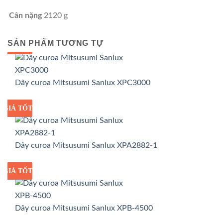
Cân nặng
2120 g
SẢN PHẨM TƯƠNG TỰ
GIÁ TỐT
GIÁ SỈ
Dây curoa Mitsusumi Sanlux XPC3000
GIÁ TỐT
GIÁ SỈ
Dây curoa Mitsusumi Sanlux XPA2882-1
GIÁ TỐT
GIÁ SỈ
Dây curoa Mitsusumi Sanlux XPB-4500