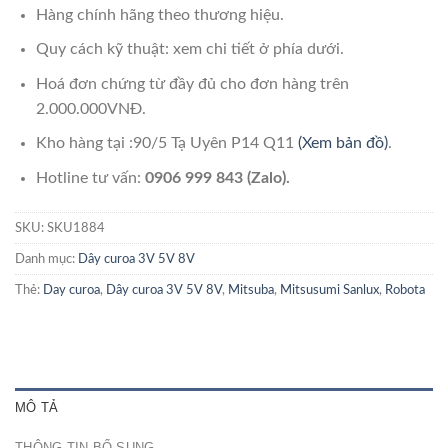
Hàng chính hãng theo thương hiệu.
Quy cách kỹ thuật: xem chi tiết ở phía dưới.
Hoá đơn chứng từ đầy đủ cho đơn hàng trên
2.000.000VNĐ.
Kho hàng tại :90/5 Tạ Uyên P14 Q11
(Xem bản đồ)
.
Hotline tư vấn:
0906 999 843 (Zalo).
SKU:
SKU1884
Danh mục:
Dây curoa 3V 5V 8V
Thẻ:
Day curoa
,
Dây curoa 3V 5V 8V
,
Mitsuba
,
Mitsusumi Sanlux
,
Robota
MÔ TẢ
THÔNG TIN BỔ SUNG