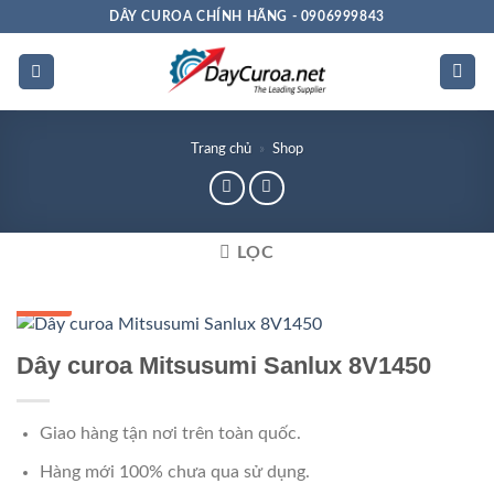
Bỏ
DÂY CUROA CHÍNH HÃNG - 0906999843
qua
nội
dung
Trang chủ
»
Shop
LỌC
GIÁ TỐT
Dây curoa Mitsusumi Sanlux 8V1450
Giao hàng tận nơi trên toàn quốc.
Hàng mới 100% chưa qua sử dụng.