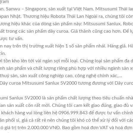
gram
n. Sanwu – Singapore, sản xuất tại Việt Nam. Mitsusumi Thái l
an Nhật. Thương hiệu Robota Thái Lan Ngoài ra, chúng tôi còn 
hương hiệu khác của dòng sản phẩm này: Mitsusumi Sanlux, Robo
hất trong các sản phẩm dây curoa. Giá thành cũng cao hơn. Để 
được tư vấn.
n nay trên thị trường xuất hiện 1 số sản phẩm nhái. Hàng giả. 
ín.
i tồn kho lên tới vài ngàn sợi mỗi loại. Chủng loại sản phẩm đa
ính sản phẩm và chất lượng riêng phù hợp với nhiều ngành sản x
 thuỷ sản, sản xuất công nghiệp cao, công nghệ chính xác,…
 Dây curoa Mitsusumi Sanlux 5V2000 tương đương với Dây cur
umi Sanlux 5V2000 là sản phẩm chất lượng theo tiêu chuẩn nhà 
ian sản xuất còn rất mới. Chúng tôi cam kết giao đúng, giao đủ v
 khách hàng vui lòng liên hệ 0906.999.843 để được tư vấn chính
n phối sỉ, giá cả rất rẻ nên chúng tôi khó có thể xử lý đổi với c
có giá trị trên 2.000.000 VNĐ. Bao gồm hoá đơn VAT và hoá đơn 