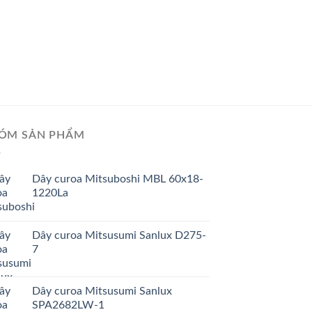
GIÁ TỐT
GIÁ SỈ
Dây curoa Mitsusum
ÓM SẢN PHẨM
Dây curoa Mitsuboshi MBL 60x18-
1220La
Dây curoa Mitsusumi Sanlux D275-
7
Dây curoa Mitsusumi Sanlux
SPA2682LW-1