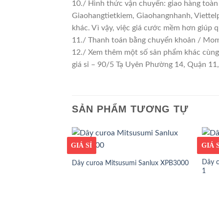
10./ Hình thức vận chuyển: giao hàng toàn
Giaohangtietkiem, Giaohangnhanh, Viettelp
khác. Vì vậy, việc giá cước mềm hơn giúp 
11./ Thanh toán bằng chuyển khoản / Momo
12./ Xem thêm một số sản phẩm khác cùng lo
giá sỉ – 90/5 Tạ Uyên Phường 14, Quận 1
SẢN PHẨM TƯƠNG TỰ
GIÁ TỐT
GIÁ SỈ
GIÁ T
GIÁ S
Dây c
Dây curoa Mitsusumi Sanlux XPB3000
1