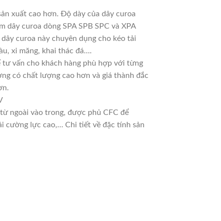
sản xuất cao hơn. Độ dày của dây curoa
 làm dây curoa dòng SPA SPB SPC và XPA
g dây curoa này chuyên dụng cho kéo tải
u, xi măng, khai thác đá….
 để tư vấn cho khách hàng phù hợp với từng
ờng có chất lượng cao hơn và giá thành đắc
ơn.
V
n từ ngoài vào trong, được phủ CFC để
 cường lực cao,… Chi tiết về đặc tính sản