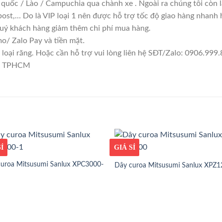
 quốc / Lào / Campuchia qua chành xe . Ngoài ra chúng tôi còn 
ost,… Do là VIP loại 1 nên được hỗ trợ tốc độ giao hàng nhanh
quý khách hàng giảm thêm chi phí mua hàng.
/ Zalo Pay và tiền mặt.
ại răng. Hoặc cần hỗ trợ vui lòng liên hệ SĐT/Zalo: 0906.999.8
1, TPHCM
ỐT
Ỉ
GIÁ TỐT
GIÁ SỈ
uroa Mitsusumi Sanlux XPC3000-
Dây curoa Mitsusumi Sanlux XPZ