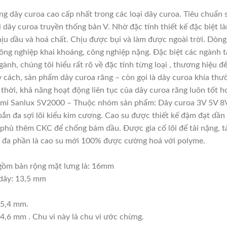
 dây curoa cao cấp nhất trong các loại dây curoa. Tiêu chuẩn 
 dây curoa truyền thống bản V. Nhờ đặc tính thiết kế đặc biệt
chịu dầu và hoá chất. Chịu được bụi và làm được ngoài trời. Dòn
ông nghiệp khai khoáng, công nghiệp nặng. Đặc biệt các ngành tà
gành, chúng tôi hiểu rất rõ về đặc tính từng loại , thương hiệu
 cách, sản phẩm dây curoa răng – còn gọi là dây curoa khía thư
thời, khả năng hoạt động liên tục của dây curoa răng luôn tốt h
umi Sanlux 5V2000 – Thuộc nhóm sản phẩm: Dây curoa 3V 5V 8
xoắn đa sợi lõi kiểu kim cương. Cao su được thiết kế đậm đạt dầ
phủ thêm CKC để chống bám dầu. Được gia cố lõi để tải nặng, tải
này đa phần là cao su mới 100% được cường hoá với polyme.
gồm bản rộng mặt lưng là: 16mm
 dây: 13,5 mm
05,4 mm.
4,6 mm . Chu vi này là chu vi ước chừng.