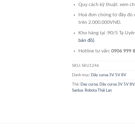
Quy cách kỹ thuật: xem chi
Hoá đơn chứng từ đầy đủ 
trên 2.000.000VNĐ.
Kho hàng tại :90/5 Tạ Uy
bản đồ)
.
Hotline tư vấn:
0906 999 8
SKU:
SKU1246
Danh mục:
Dây curoa 3V 5V 8V
Thẻ:
Day curoa
,
Dây curoa 3V 5V 8V
Sanlux
,
Robota Thái Lan