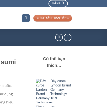
BẢN ĐỒ
CHÍNH SÁCH BÁN HÀNG
Có thể bạn
usumi
thích…
Dây curoa
Lyndon Brand
n quốc.
Germany
sử dụng.
Technology
187L
ng hiệu.