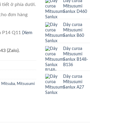
Dây curoa
 tiết ở phía dưới.
Mitsusumi
Sanlux D460
cho đơn hàng
Dây curoa
Mitsusumi
ên P14 Q11
(Xem
Sanlux B60
Dây curoa
43 (Zalo).
Mitsusumi
Sanlux B148-
B136
Dây curoa
Mitsusumi
,
Mitsuba
,
Mitsusumi
Sanlux A27