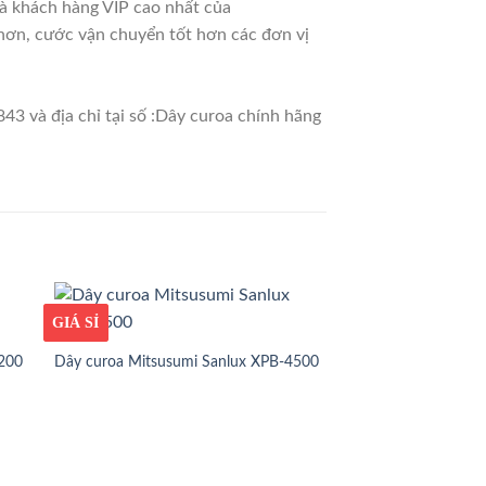
là khách hàng VIP cao nhất của
 hơn, cước vận chuyển tốt hơn các đơn vị
43 và địa chỉ tại số :Dây curoa chính hãng
GIÁ TỐT
GIÁ SỈ
1200
Dây curoa Mitsusumi Sanlux XPB-4500