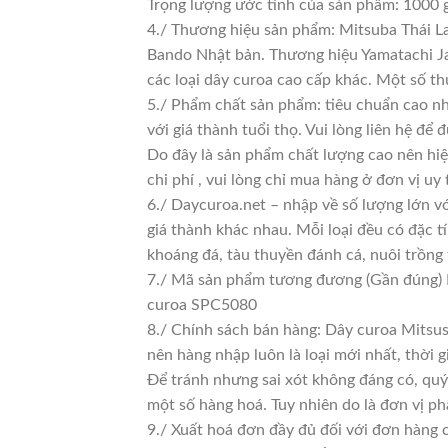
Trọng lượng ước tính của sản phẩm: 1000 
4./ Thương hiệu sản phẩm: Mitsuba Thái La
Bando Nhật bản. Thương hiệu Yamatachi Jap
các loại dây curoa cao cấp khác. Một số t
5./ Phẩm chất sản phẩm: tiêu chuẩn cao n
với giá thành tuổi thọ. Vui lòng liên hệ để 
Do đây là sản phẩm chất lượng cao nên hiệ
chi phí , vui lòng chỉ mua hàng ở đơn vị uy t
6./ Daycuroa.net – nhập về số lượng lớn vớ
giá thành khác nhau. Mỗi loại đều có đặc t
khoáng đá, tàu thuyền đánh cá, nuôi trồng
7./ Mã sản phẩm tương đương (Gần đúng)
curoa SPC5080
8./ Chính sách bán hàng: Dây curoa Mitsus
nên hàng nhập luôn là loại mới nhất, thời g
Để tránh nhưng sai xót không đáng có, quý
một số hàng hoá. Tuy nhiên do là đơn vị phâ
9./ Xuất hoá đơn đầy đủ đối với đơn hàng 