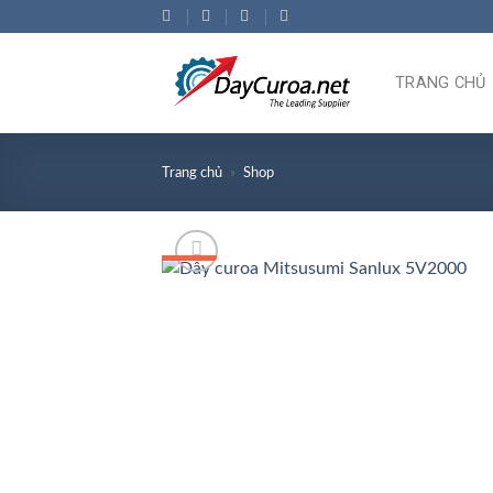
Bỏ
qua
nội
TRANG CHỦ
dung
Trang chủ
»
Shop
GIÁ TỐT