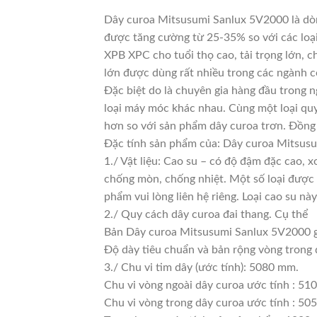
Dây curoa Mitsusumi Sanlux 5V2000 là dòng
được tăng cường từ 25-35% so với các loại
XPB XPC cho tuổi thọ cao, tải trọng lớn, 
lớn được dùng rất nhiều trong các ngành c
Đặc biệt do là chuyên gia hàng đầu trong n
loại máy móc khác nhau. Cùng một loại quy
hơn so với sản phẩm dây curoa trơn. Đồng 
Đặc tính sản phẩm của: Dây curoa Mitsus
1./ Vật liệu: Cao su – có độ đậm đặc cao, 
chống mòn, chống nhiệt. Một số loại được 
phẩm vui lòng liên hệ riêng. Loại cao su 
2./ Quy cách dây curoa đai thang. Cụ thể
Bản Dây curoa Mitsusumi Sanlux 5V2000 
Độ dày tiêu chuẩn và bản rộng vòng trong
3./ Chu vi tim dây (ước tính): 5080 mm.
Chu vi vòng ngoài dây curoa ước tính : 51
Chu vi vòng trong dây curoa ước tính : 505