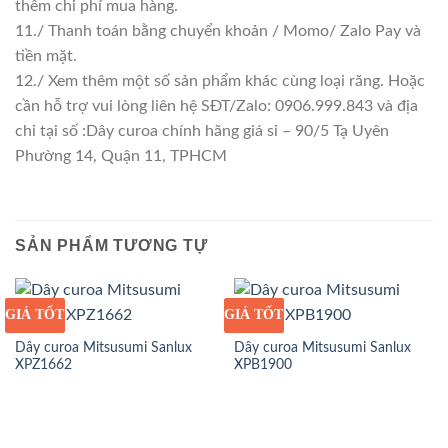
thêm chi phí mua hàng.
11./ Thanh toán bằng chuyển khoản / Momo/ Zalo Pay và
tiền mặt.
12./ Xem thêm một số sản phẩm khác cùng loại răng. Hoặc
cần hỗ trợ vui lòng liên hệ SĐT/Zalo: 0906.999.843 và địa
chỉ tại số :Dây curoa chính hãng giá sỉ – 90/5 Tạ Uyên
Phường 14, Quận 11, TPHCM
SẢN PHẨM TƯƠNG TỰ
GIÁ TỐT
GIÁ SỈ
GIÁ TỐT
GIÁ SỈ
Dây curoa Mitsusumi Sanlux
Dây curoa Mitsusumi Sanlux
XPZ1662
XPB1900