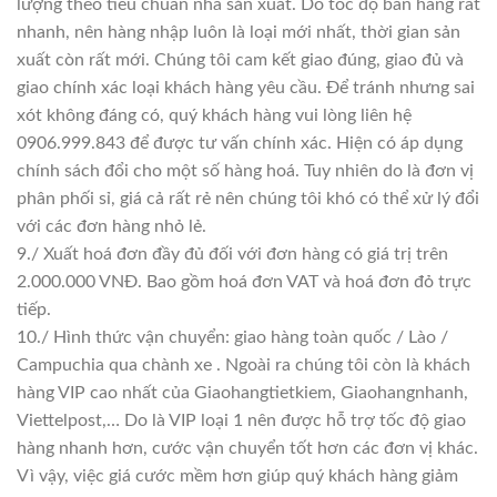
lượng theo tiêu chuẩn nhà sản xuất. Do tốc độ bán hàng rất
nhanh, nên hàng nhập luôn là loại mới nhất, thời gian sản
xuất còn rất mới. Chúng tôi cam kết giao đúng, giao đủ và
giao chính xác loại khách hàng yêu cầu. Để tránh nhưng sai
xót không đáng có, quý khách hàng vui lòng liên hệ
0906.999.843 để được tư vấn chính xác. Hiện có áp dụng
chính sách đổi cho một số hàng hoá. Tuy nhiên do là đơn vị
phân phối sỉ, giá cả rất rẻ nên chúng tôi khó có thể xử lý đổi
với các đơn hàng nhỏ lẻ.
9./ Xuất hoá đơn đầy đủ đối với đơn hàng có giá trị trên
2.000.000 VNĐ. Bao gồm hoá đơn VAT và hoá đơn đỏ trực
tiếp.
10./ Hình thức vận chuyển: giao hàng toàn quốc / Lào /
Campuchia qua chành xe . Ngoài ra chúng tôi còn là khách
hàng VIP cao nhất của Giaohangtietkiem, Giaohangnhanh,
Viettelpost,… Do là VIP loại 1 nên được hỗ trợ tốc độ giao
hàng nhanh hơn, cước vận chuyển tốt hơn các đơn vị khác.
Vì vậy, việc giá cước mềm hơn giúp quý khách hàng giảm