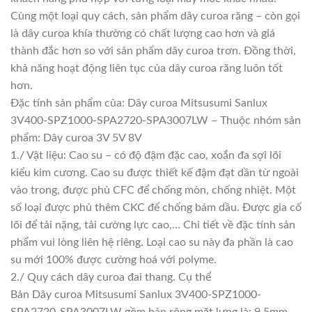
Cùng một loại quy cách, sản phẩm dây curoa răng – còn gọi
là dây curoa khía thường có chất lượng cao hơn và giá
thành đắc hơn so với sản phẩm dây curoa trơn. Đồng thời,
khả năng hoạt động liên tục của dây curoa răng luôn tốt
hơn.
Đặc tính sản phẩm của: Dây curoa Mitsusumi Sanlux
3V400-SPZ1000-SPA2720-SPA3007LW – Thuộc nhóm sản
phẩm: Dây curoa 3V 5V 8V
1./ Vật liệu: Cao su – có độ đậm đặc cao, xoắn đa sợi lõi
kiểu kim cương. Cao su được thiết kế đậm đạt dần từ ngoài
vào trong, được phủ CFC để chống mòn, chống nhiệt. Một
số loại được phủ thêm CKC để chống bám dầu. Được gia cố
lõi để tải nặng, tải cường lực cao,… Chi tiết về đặc tính sản
phẩm vui lòng liên hệ riêng. Loại cao su này đa phần là cao
su mới 100% được cường hoá với polyme.
2./ Quy cách dây curoa đai thang. Cụ thể
Bản Dây curoa Mitsusumi Sanlux 3V400-SPZ1000-