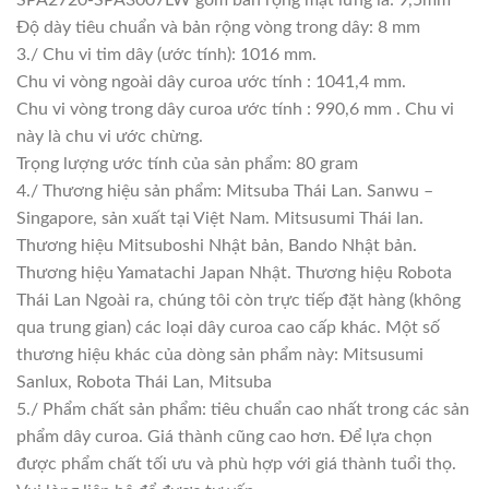
SPA2720-SPA3007LW gồm bản rộng mặt lưng là: 9,5mm
Độ dày tiêu chuẩn và bản rộng vòng trong dây: 8 mm
3./ Chu vi tim dây (ước tính): 1016 mm.
Chu vi vòng ngoài dây curoa ước tính : 1041,4 mm.
Chu vi vòng trong dây curoa ước tính : 990,6 mm . Chu vi
này là chu vi ước chừng.
Trọng lượng ước tính của sản phẩm: 80 gram
4./ Thương hiệu sản phẩm: Mitsuba Thái Lan. Sanwu –
Singapore, sản xuất tại Việt Nam. Mitsusumi Thái lan.
Thương hiệu Mitsuboshi Nhật bản, Bando Nhật bản.
Thương hiệu Yamatachi Japan Nhật. Thương hiệu Robota
Thái Lan Ngoài ra, chúng tôi còn trực tiếp đặt hàng (không
qua trung gian) các loại dây curoa cao cấp khác. Một số
thương hiệu khác của dòng sản phẩm này: Mitsusumi
Sanlux, Robota Thái Lan, Mitsuba
5./ Phẩm chất sản phẩm: tiêu chuẩn cao nhất trong các sản
phẩm dây curoa. Giá thành cũng cao hơn. Để lựa chọn
được phẩm chất tối ưu và phù hợp với giá thành tuổi thọ.