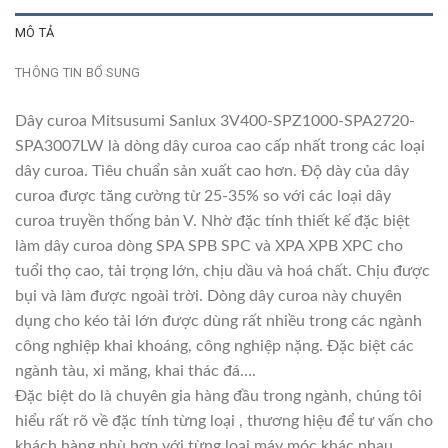
MÔ TẢ
THÔNG TIN BỔ SUNG
Dây curoa Mitsusumi Sanlux 3V400-SPZ1000-SPA2720-
SPA3007LW là dòng dây curoa cao cấp nhất trong các loại
dây curoa. Tiêu chuẩn sản xuất cao hơn. Độ dày của dây
curoa được tăng cường từ 25-35% so với các loại dây
curoa truyền thống bản V. Nhờ đặc tính thiết kế đặc biệt
làm dây curoa dòng SPA SPB SPC và XPA XPB XPC cho
tuổi thọ cao, tải trọng lớn, chịu dầu và hoá chất. Chịu được
bụi và làm được ngoài trời. Dòng dây curoa này chuyên
dụng cho kéo tải lớn được dùng rất nhiều trong các ngành
công nghiệp khai khoáng, công nghiệp nặng. Đặc biệt các
ngành tàu, xi măng, khai thác đá….
Đặc biệt do là chuyên gia hàng đầu trong ngành, chúng tôi
hiểu rất rõ về đặc tính từng loại , thương hiệu để tư vấn cho
khách hàng phù hợp với từng loại máy móc khác nhau.