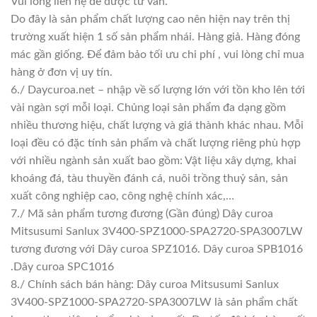
Vui lòng liên hệ để được tư vấn.
Do đây là sản phẩm chất lượng cao nên hiện nay trên thị
trường xuất hiện 1 số sản phẩm nhái. Hàng giả. Hàng đóng
mác gần giống. Để đảm bảo tối ưu chi phí , vui lòng chỉ mua
hàng ở đơn vị uy tín.
6./ Daycuroa.net – nhập về số lượng lớn với tồn kho lên tới
vài ngàn sợi mỗi loại. Chủng loại sản phẩm đa dạng gồm
nhiều thương hiệu, chất lượng và giá thành khác nhau. Mỗi
loại đều có đặc tính sản phẩm và chất lượng riêng phù hợp
với nhiều ngành sản xuất bao gồm: Vật liệu xây dựng, khai
khoáng đá, tàu thuyền đánh cá, nuôi trồng thuỷ sản, sản
xuất công nghiệp cao, công nghệ chính xác,…
7./ Mã sản phẩm tương đương (Gần đúng) Dây curoa
Mitsusumi Sanlux 3V400-SPZ1000-SPA2720-SPA3007LW
tương đương với Dây curoa SPZ1016. Dây curoa SPB1016
.Dây curoa SPC1016
8./ Chính sách bán hàng: Dây curoa Mitsusumi Sanlux
3V400-SPZ1000-SPA2720-SPA3007LW là sản phẩm chất