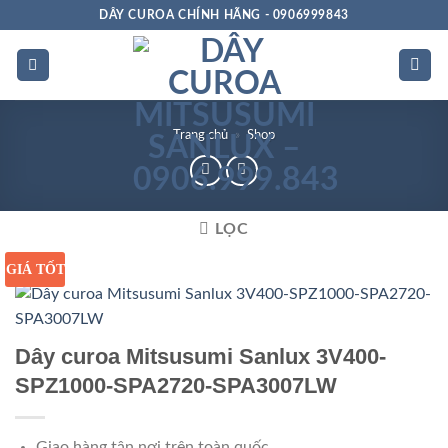
Bỏ
DÂY CUROA CHÍNH HÃNG - 0906999843
qua
nội
dung
Trang chủ
»
Shop
LỌC
GIÁ TỐT
Dây curoa Mitsusumi Sanlux 3V400-
SPZ1000-SPA2720-SPA3007LW
Giao hàng tận nơi trên toàn quốc.