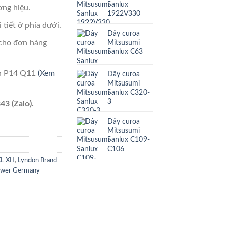
Sanlux
ng hiệu.
1922V330
 tiết ở phía dưới.
Dây curoa
Mitsusumi
cho đơn hàng
Sanlux C63
ên P14 Q11
(Xem
Dây curoa
Mitsusumi
Sanlux C320-
3
43 (Zalo).
Dây curoa
Mitsusumi
Sanlux C109-
H
C106
XL XH
,
Lyndon Brand
ower Germany