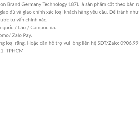
don Brand Germany Technology 187L là sản phẩm cắt theo bản rộ
giao đủ và giao chính xác loại khách hàng yêu cầu. Để tránh nh
được tư vấn chính xác.
n quốc / Lào / Campuchia.
omo/ Zalo Pay.
 loại răng. Hoặc cần hỗ trợ vui lòng liên hệ SĐT/Zalo: 0906.999
 11, TPHCM