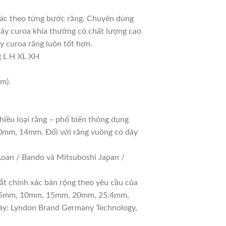
xác theo từng bước răng. Chuyên dùng
dây curoa khía thường có chất lượng cao
y curoa răng luôn tốt hơn.
g L H XL XH
m).
hiều loại răng – phổ biến thông dụng
10mm, 14mm. Đối với răng vuông có dây
oan / Bando và Mitsuboshi Japan /
ắt chính xác bản rộng theo yêu cầu của
 gồm 5mm, 10mm, 15mm, 20mm, 25.4mm,
y: Lyndon Brand Germany Technology,