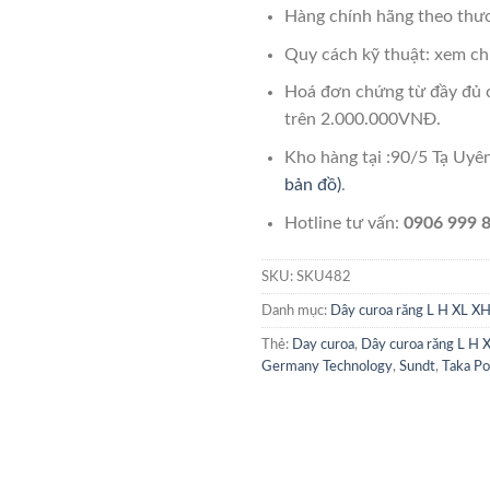
Hàng chính hãng theo thươ
Quy cách kỹ thuật: xem chi
Hoá đơn chứng từ đầy đủ 
trên 2.000.000VNĐ.
Kho hàng tại :90/5 Tạ Uy
bản đồ)
.
Hotline tư vấn:
0906 999 8
SKU:
SKU482
Danh mục:
Dây curoa răng L H XL X
Thẻ:
Day curoa
,
Dây curoa răng L H 
Germany Technology
,
Sundt
,
Taka P