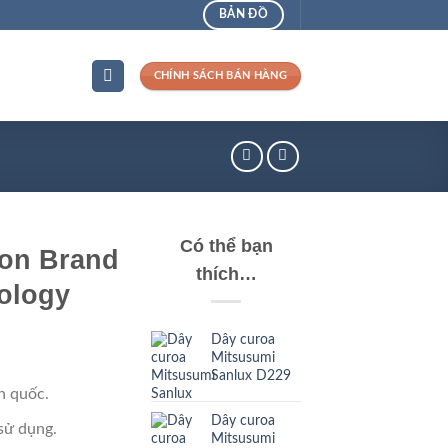
BẢN ĐỒ
CHÍNH SÁCH BÁN HÀNG
Có thể bạn
on Brand
thích…
ology
Dây curoa
Mitsusumi
Sanlux D229
n quốc.
Dây curoa
sử dụng.
Mitsusumi