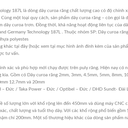
ogy 187L là dòng dây curoa răng chất lượng cao có độ chính 
Cùng một loại quy cách, sản phẩm dây curoa răng – còn gọi là 
m dây curoa trơn. Đồng thời, khả năng hoạt động liên tục của dâ
and Germany Technology 187L . Thuộc nhóm SP: Dây curoa răn
 Nhựa polyestes
ng khác tại đây (hoặc xem tại mục hình ảnh đính kèm của sản phẩ
ợc tư vấn.
hính xác và phù hợp mới chạy được trên puly răng. Hiện nay có n
răng kia. Gồm có Dây curoa răng 2mm, 3mm, 4.5mm, 5mm, 8mm, 
10mm 12.7mm và 20mm
 – Đức / Taka Power – Đức / Optibel – Đức / DHD Sundt- Đài L
 về số lượng lớn với khổ rộng lên đến 450mm và dùng máy CNC c
 xác, chất lượng và tuổi thọ dây. Với các khổ rộng phổ biến
 chí 200mm. Một số thương hiệu khác của dòng sản phẩm nà