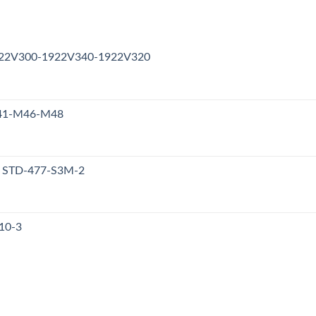
1922V300-1922V340-1922V320
M41-M46-M48
y STD-477-S3M-2
10-3