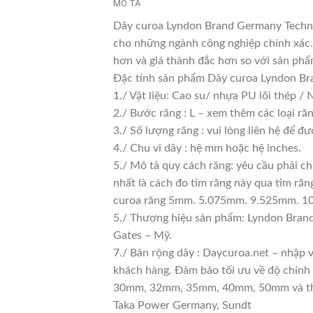
MÔ TẢ
Dây curoa Lyndon Brand Germany Technol
cho những ngành công nghiệp chính xác. 
hơn và giá thành đắc hơn so với sản phẩ
Đặc tính sản phẩm Dây curoa Lyndon Br
1./ Vật liệu: Cao su/ nhựa PU lõi thép /
2./ Bước răng : L – xem thêm các loại ră
3./ Số lượng răng : vui lòng liên hệ để đư
4./ Chu vi dây : hệ mm hoặc hệ inches.
5./ Mô tả quy cách răng: yêu cầu phải c
nhất là cách đo tim răng này qua tim 
curoa răng 5mm. 5.075mm. 9.525mm. 
5./ Thương hiệu sản phẩm: Lyndon Brand
Gates – Mỹ.
7./ Bản rộng dây : Daycuroa.net – nhập
khách hàng. Đảm bảo tối ưu về độ chính
30mm, 32mm, 35mm, 40mm, 50mm và thậm
Taka Power Germany, Sundt